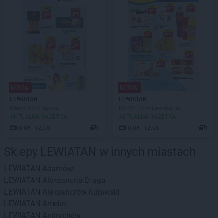
NOWA!
NOWA!
LEWIATAN
LEWIATAN
Mamy TO w appce
MAMY TO w Lewiatanie
AKTUALNA GAZETKA
AKTUALNA GAZETKA
06.08 - 12.08
1
06.08 - 12.08
1
Sklepy LEWIATAN w innych miastach
LEWIATAN
Adamów
LEWIATAN
Aleksandria Druga
LEWIATAN
Aleksandrów Kujawski
LEWIATAN
Amelin
LEWIATAN
Andrychów