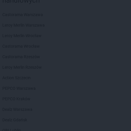
handlowych
LEWIATAN
Bodzentyn
LEWIATAN
Bogumiłowice
Castorama Warszawa
LEWIATAN
Bojano
Leroy Merlin Warszawa
LEWIATAN
Bojszowy
LEWIATAN
Bolechowice
Leroy Merlin Wrocław
LEWIATAN
Bolesław
Castorama Wrocław
LEWIATAN
Bolesławiec
LEWIATAN
Bolestraszyce
Castorama Rzeszów
LEWIATAN
Boleszkowice
Leroy Merlin Rzeszów
LEWIATAN
Bolków
LEWIATAN
Bolszewo
Action Szczecin
LEWIATAN
Bondyrz
PEPCO Warszawa
LEWIATAN
Borki
LEWIATAN
Borki Wielkie
PEPCO Kraków
LEWIATAN
Boronów
Dealz Warszawa
LEWIATAN
Borowa
LEWIATAN
Borowe
Dealz Gdańsk
LEWIATAN
Borowie
OBI Lublin