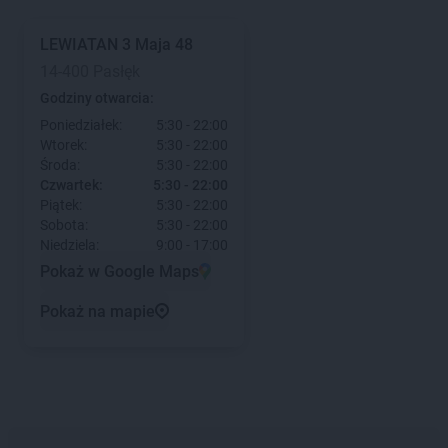
LEWIATAN
3 Maja 48
14-400 Pasłęk
Godziny otwarcia:
Poniedziałek:
5:30 - 22:00
Wtorek:
5:30 - 22:00
Środa:
5:30 - 22:00
Czwartek:
5:30 - 22:00
Piątek:
5:30 - 22:00
Sobota:
5:30 - 22:00
Niedziela:
9:00 - 17:00
Pokaż w Google Maps
Pokaż na mapie