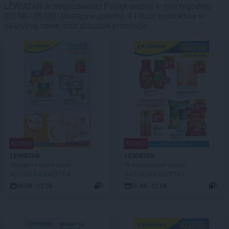
LEWIATAN w miejscowości Pasłęk ważne w tym tygodniu
(03.08 - 09.08). Dostępne gazetki: 4 i dużo produktów w
okazyjnej cenie oraz aktualne promocje.
NOWA!
NOWA!
LEWIATAN
LEWIATAN
Okazje na dobry dzień
W wielopakach taniej!
AKTUALNA GAZETKA
AKTUALNA GAZETKA
06.08 - 12.08
1
06.08 - 12.08
1