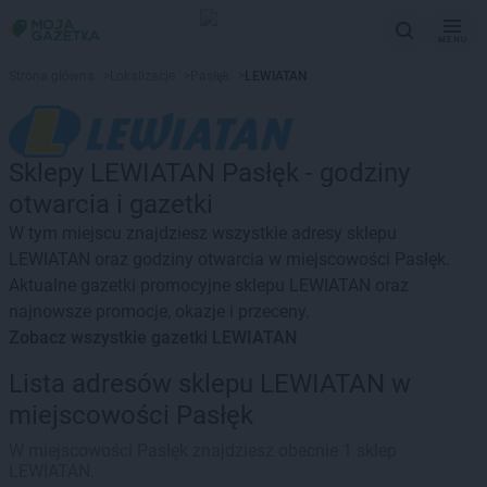
MENU
Strona główna
>
Lokalizacje
>
Pasłęk
>
LEWIATAN
Sklepy LEWIATAN Pasłęk - godziny
otwarcia i gazetki
W tym miejscu znajdziesz wszystkie adresy sklepu
LEWIATAN oraz godziny otwarcia w miejscowości Pasłęk.
Aktualne gazetki promocyjne sklepu LEWIATAN oraz
najnowsze promocje, okazje i przeceny.
Zobacz wszystkie gazetki LEWIATAN
Lista adresów sklepu LEWIATAN w
miejscowości Pasłęk
W miejscowości Pasłęk znajdziesz obecnie 1 sklep
LEWIATAN.