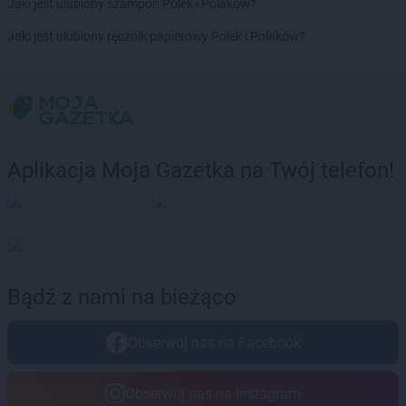
Jaki jest ulubiony szampon Polek i Polaków?
LEWIATAN
Budzisław Kościelny
Jaki jest ulubiony ręcznik papierowy Polek i Polaków?
LEWIATAN
Budzów
LEWIATAN
Budzyń
LEWIATAN
Buk
LEWIATAN
Buków
LEWIATAN
Bukowiec
LEWIATAN
Bukowo
Aplikacja Moja Gazetka na Twój telefon!
LEWIATAN
Bulkowo
LEWIATAN
Bulowice
LEWIATAN
Burzec
LEWIATAN
Buśno
LEWIATAN
Bychawa
LEWIATAN
Bydgoszcz
Bądź z nami na bieżąco
LEWIATAN
Bystra
LEWIATAN
Bystrzyca
Obserwuj nas na Facebook
LEWIATAN
Bystrzyca Kłodzka
LEWIATAN
Bystrzyca Stara
LEWIATAN
Byszewo
Obserwuj nas na Instagram