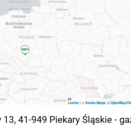
Leaflet
Stadia Maps
OpenMapTil
|
©
, ©
13, 41-949 Piekary Śląskie - g