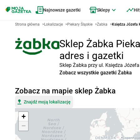
Najnowsze gazetki
Sklepy
Hit
Strona główna
>
Lokalizacje
>
Piekary Śląskie
>
Żabka
>
Księdza Józefa K
Sklep Żabka Pieka
adres i gazetki
Sklep Żabka przy ul. Księdza Józefa
Zobacz wszystkie gazetki Żabka
Zobacz na mapie sklep Żabka
Znajdź moją lokalizację
+
−