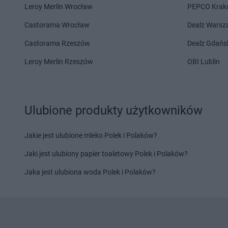
Podlaski
Delikatesy Centrum
Leroy Merlin Wrocław
PEPCO Krak
Delikatesy Centrum
Janowiec
Delikatesy Centrum
Castorama Wrocław
Dealz Wars
Kościelny
Delikatesy Centrum
Delikatesy Centrum
Jarantów
Delikatesy Centrum
Castorama Rzeszów
Dealz Gdańs
Leroy Merlin Rzeszów
OBI Lublin
Delikatesy Centrum
Kąclowa
Delikatesy Centrum
Delikatesy Centrum
Kadzidło
Delikatesy Centrum
Delikatesy Centrum
Kamesznica
Delikatesy Centrum
Delikatesy Centrum
Kamień
Delikatesy Centrum
Ulubione produkty użytkowników
Delikatesy Centrum
Kamienica
Delikatesy Centrum
Delikatesy Centrum
Kamieniec
Delikatesy Centrum
Jakie jest ulubione mleko Polek i Polaków?
Wrocławski
Delikatesy Centrum
Delikatesy Centrum
Kamieniec
Delikatesy Centrum
Jaki jest ulubiony papier toaletowy Polek i Polaków?
Ząbkowicki
Delikatesy Centrum
Jaka jest ulubiona woda Polek i Polaków?
Delikatesy Centrum
Kamionka
Delikatesy Centrum
Wielka
Delikatesy Centrum
Delikatesy Centrum
Kamionki
Delikatesy Centrum
Delikatesy Centrum
Kańczuga
Delikatesy Centrum
Delikatesy Centrum
Kartuzy
Delikatesy Centrum