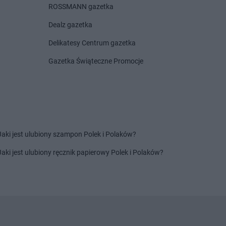
Centrum
ROSSMANN gazetka
ce
Dealz gazetka
Centrum
Jeżowe
Centrum
Jodłownik
Delikatesy Centrum gazetka
Gazetka Świąteczne Promocje
Centrum
Krasienin-
Delikatesy Centrum
Krynki
Delikatesy Centrum
Kryspinów
Centrum
Krasne
Delikatesy Centrum
Krze
Centrum
Kraśnik
Delikatesy Centrum
Krzemienica
Centrum
Krasocin
Delikatesy Centrum
Krzepice
Centrum
Kroczyce
Delikatesy Centrum
Krzeszowice
Jaki jest ulubiony szampon Polek i Polaków?
Centrum
Krokowa
Delikatesy Centrum
Krzyż
Centrum
Królewiec
Wielkopolski
Jaki jest ulubiony ręcznik papierowy Polek i Polaków?
Centrum
Krościenko
Delikatesy Centrum
em
Krzyżanowice
Centrum
Krościenko
Delikatesy Centrum
Krzyżowa
Delikatesy Centrum
Książ Wielki
Centrum
Krosno
Delikatesy Centrum
Książenice
Centrum
Krosno
Delikatesy Centrum
Kudowa-