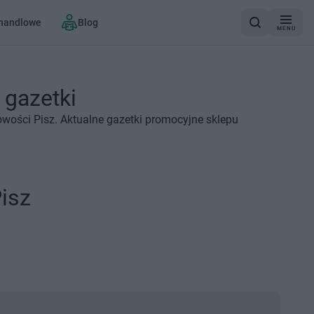
 handlowe
Blog
MENU
 gazetki
owości Pisz. Aktualne gazetki promocyjne sklepu
isz