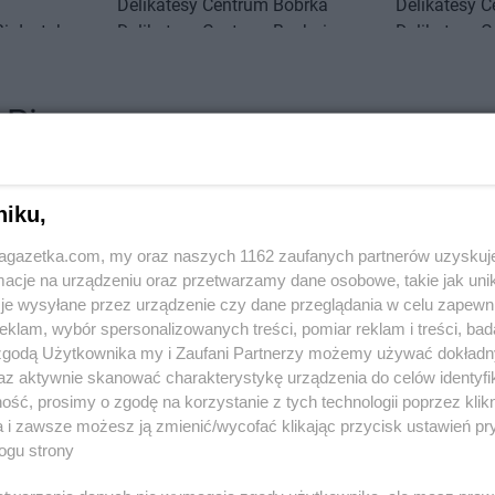
Delikatesy Centrum
Bóbrka
Delikatesy 
Białystok
Delikatesy Centrum
Bochnia
Delikatesy 
Biecz
Delikatesy Centrum
Bodzentyn
Duży
Bielawa
Delikatesy Centrum
Bogacica
Delikatesy 
Bielawy
Delikatesy Centrum
Bogatynia
Delikatesy 
 Pisz
Zobacz wszystkie sklepy
Bieliny
Delikatesy Centrum
Bogdaniec
Delikatesy 
Bielsk
Delikatesy Centrum
Bogoniowice
Delikatesy 
Bielsk
Delikatesy Centrum
Bogoria
Delikatesy 
niku,
Delikatesy Centrum
Boguchwała
Delikatesy 
Bielsko-Biała
Delikatesy Centrum
Boguszów-
Delikatesy 
jagazetka.com, my oraz naszych 1162 zaufanych partnerów uzyskuj
Bierdzany
Gorce
Delikatesy 
cje na urządzeniu oraz przetwarzamy dane osobowe, takie jak unika
Bieruń
Delikatesy Centrum
Bojszowy
Delikatesy 
je wysyłane przez urządzenie czy dane przeglądania w celu zapewn
Bierutów
Delikatesy Centrum
Bolesławiec
Delikatesy 
Chorten
groszek
klam, wybór spersonalizowanych treści, pomiar reklam i treści, bad
Biłgoraj
Delikatesy Centrum
Bolimów
Królewska
 zgodą Użytkownika my i Zaufani Partnerzy możemy używać dokład
2 gazetki
5 gazetek
az aktywnie skanować charakterystykę urządzenia do celów identyfi
ch
Dodaj do ulubionych
Dodaj do
Chłopice
Delikatesy Centrum
Chorzelów
Delikatesy 
ść, prosimy o zgodę na korzystanie z tych technologii poprzez klikn
Chmielnik
Delikatesy Centrum
Chorzów
Delikatesy 
a i zawsze możesz ją zmienić/wycofać klikając przycisk ustawień pr
Chocianów
Delikatesy Centrum
Choszczno
Delikatesy 
ogu strony
Chodzież
Delikatesy Centrum
Cianowice
Delikatesy 