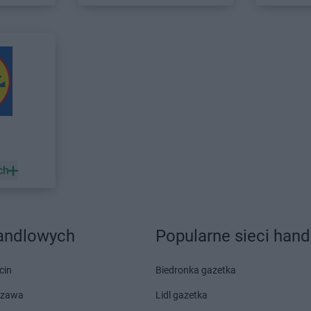
Głowno
Delikatesy Centrum
Góra
Delikatesy 
Głuchołazy
Kalwaria
Delikatesy 
Głuszyca
Delikatesy Centrum
Górki Małe
Starzeńska
Gniewczyna
Delikatesy Centrum
Górki Wielkie
Delikatesy 
Delikatesy Centrum
Gorlice
Delikatesy 
Gniewino
Delikatesy Centrum
Gorzów
Delikatesy 
Gniewkowo
Wielkopolski
Dunajcem
Delikatesy Centrum
Górzyca
Delikatesy 
Harbutowice
Delikatesy Centrum
Delikatesy 
Harta
Hecznarowice
Delikatesy 
ch
Hażlach
Delikatesy Centrum
Hoczew
Delikatesy 
Iskrzynia
Delikatesy Centrum
Iwanowice
Delikatesy 
Iwaniska
Włościańskie
Delikatesy 
handlowych
Popularne sieci han
Jarosław
Delikatesy Centrum
Jastrzębia
Delikatesy 
Jasienica
Delikatesy Centrum
Jawiszowice
Delikatesy 
cin
Biedronka gazetka
Delikatesy Centrum
Jawor
Delikatesy 
szawa
Lidl gazetka
Jasionka
Delikatesy Centrum
Jawornik
Delikatesy 