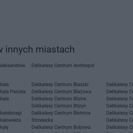
w innych miastach
Aleksandrów
Delikatesy Centrum
Andrespol
Biała
Delikatesy Centrum
Błaszki
Delikatesy 
Biała Parcela
Delikatesy Centrum
Błażowa
Delikatesy 
Biała
Delikatesy Centrum
Blizne
Delikatesy 
Delikatesy Centrum
Bliżyn
Delikatesy 
Białobrzegi
Delikatesy Centrum
Błotnica
Delikatesy 
Białowieża
Strzelecka
Delikatesy 
Biały
Delikatesy Centrum
Bobowa
Delikatesy 