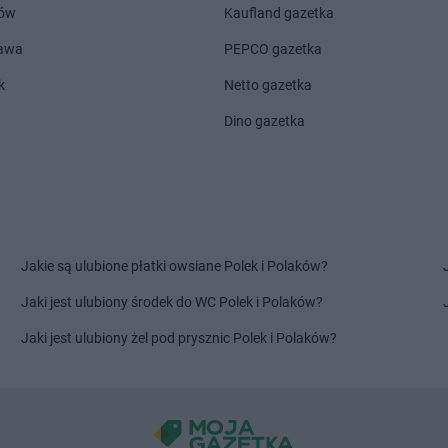
Jasionów
Polski
Delikatesy 
ów
Kaufland gazetka
Jasionówka
Delikatesy Centrum
Jaworzno
Jerzmanowi
zawa
PEPCO gazetka
Jasło
Delikatesy Centrum
Jedlicze
Delikatesy 
Jastrząb
Delikatesy Centrum
Jędrzejów
Delikatesy 
k
Netto gazetka
Dino gazetka
Kielanówka
Delikatesy Centrum
Konstancin-
Delikatesy 
Kielce
Jeziorna
Kolonia
Kłaj
Delikatesy Centrum
Delikatesy 
Klimkówka
Konstantynów
Delikatesy 
Klimontów
Delikatesy Centrum
Koprzywnica
Delikatesy 
Kłobuck
Delikatesy Centrum
Korczyna
Delikatesy 
Jakie są ulubione płatki owsiane Polek i Polaków?
Kłodzko
Delikatesy Centrum
Korfantów
Delikatesy 
Klucze
Delikatesy Centrum
Koronowo
Delikatesy 
Jaki jest ulubiony środek do WC Polek i Polaków?
Klukowo
Delikatesy Centrum
Korzenna
Delikatesy 
Jaki jest ulubiony żel pod prysznic Polek i Polaków?
Kolbuszowa
Delikatesy Centrum
Kostrzyn nad
nad Dunajc
Kolno
Odrą
Delikatesy 
Koluszki
Delikatesy Centrum
Koszarawa
Wyżne
Komańcza
Delikatesy Centrum
Koszęcin
Delikatesy 
Komarów-
Delikatesy Centrum
Koszyce
Delikatesy 