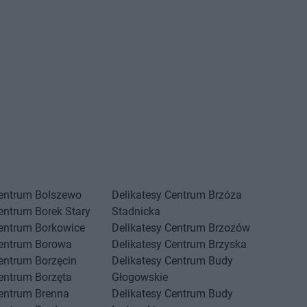
Centrum
Bolszewo
Delikatesy Centrum
Brzóza
Centrum
Borek Stary
Stadnicka
Centrum
Borkowice
Delikatesy Centrum
Brzozów
Centrum
Borowa
Delikatesy Centrum
Brzyska
Centrum
Borzęcin
Delikatesy Centrum
Budy
Centrum
Borzęta
Głogowskie
Centrum
Brenna
Delikatesy Centrum
Budy