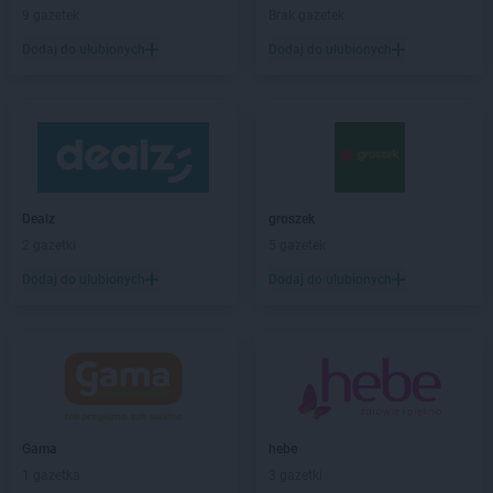
9 gazetek
Brak gazetek
Chorten
Białousy
Chorten
Białowieża
Dodaj do ulubionych
Dodaj do ulubionych
Chorten
Białożewin
Chorten
Białystok
Chorten
Biecz
Chorten
Biedaszki
Chorten
Biedrzychowice
Chorten
Bielany-Żyłaki
Dealz
groszek
Chorten
Bielicha
2 gazetki
5 gazetek
Chorten
Bieliny
Dodaj do ulubionych
Dodaj do ulubionych
Chorten
Bielsk Podlaski
Chorten
Bielsko-Biała
Chorten
Bierwce
Chorten
Biłgoraj
Chorten
Biskupice
Chorten
Biskupiec
Chorten
Biskupiec-Kolonia Trzecia
Gama
hebe
Chorten
Błędowo
1 gazetka
3 gazetki