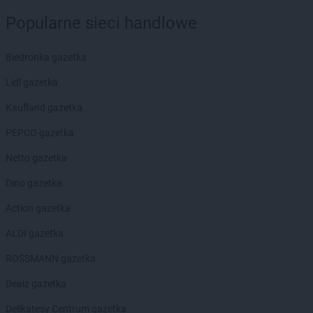
Chorten
Długa Kościelna
Popularne sieci handlowe
Chorten
Długie
Chorten
Dobre
Biedronka gazetka
Chorten
Dobry Las
Chorten
Dobrzyniewo Duże
Lidl gazetka
Chorten
Dobrzyniewo Fabryczne
Kaufland gazetka
Chorten
Dokudów Drugi
Chorten
Dolistowo Nowe
PEPCO gazetka
Chorten
Dolna Grupa
Netto gazetka
Chorten
Domaniew
Chorten
Dopiewo
Dino gazetka
Chorten
Drawsko Pomorskie
Action gazetka
Chorten
Drążdżewo
Chorten
Drohiczyn
ALDI gazetka
Chorten
Drozdowo
ROSSMANN gazetka
Chorten
Drwęck
Chorten
Drwinia
Dealz gazetka
Chorten
Drzewica
Delikatesy Centrum gazetka