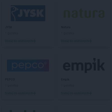
Chorten
Brwinów
Chorten
Brzesko
Chorten
Brzeszcze
Chorten
Brzezie
JYSK
Natura
Chorten
Brzeźnica
1 gazetka
1 gazetka
Chorten
Brzeźnio
Chorten
Brzóski-Gromki
Dodaj do ulubionych
Dodaj do ulubionych
Chorten
Brzoza
Chorten
Brzozówka
Chorten
Budki Piaseckie
Chorten
Budy Barcząckie
Chorten
Budziska
Chorten
Bugaj
PEPCO
Empik
Chorten
Buk
1 gazetka
1 gazetka
Chorten
Bukowiec
Dodaj do ulubionych
Dodaj do ulubionych
Chorten
Bukowina
Chorten
Burkat
Chorten
Burzyn