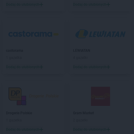
Chorten
Blochy
Dodaj do ulubionych
Dodaj do ulubionych
Chorten
Błonie
Chorten
Bobrówka
Chorten
Bobrowniki
Chorten
Bochnia
Chorten
Boćki
Chorten
Bodaczów
Chorten
castorama
Bogatynia
LEWIATAN
Chorten
1 gazetka
Bogdanka
4 gazetki
Chorten
Boguchwały
Dodaj do ulubionych
Dodaj do ulubionych
Chorten
Bojano
Chorten
Bolęcin
Chorten
Bolesławiec
Chorten
Bolimów
Chorten
Bolków
Chorten
Bolszewo
Drogerie Polskie
Gram Market
Chorten
Borek
1 gazetka
2 gazetki
Chorten
Borki
Chorten
Dodaj do ulubionych
Borkowo
Dodaj do ulubionych