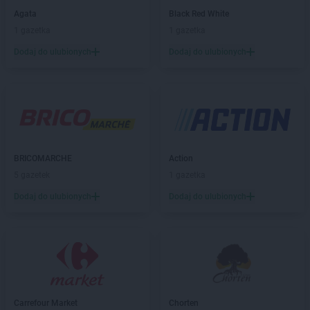
Chorten
Barcin
Agata
Black Red White
Chorten
Bargłów Kościelny
1 gazetka
1 gazetka
Chorten
Bartniki
Dodaj do ulubionych
Dodaj do ulubionych
Chorten
Bartołty Wielkie
Chorten
Bartoszyce
Chorten
Będzieszyn
Chorten
Bełchatów
Chorten
Bemowo Piskie
Chorten
Bezledy
Chorten
Biała Niżna
BRICOMARCHE
Action
Chorten
Biała Piska
5 gazetek
1 gazetka
Chorten
Biała Podlaska
Dodaj do ulubionych
Dodaj do ulubionych
Chorten
Biała Rawska
Chorten
Białebłoto-Kobyla
Chorten
Białebłoto-Stara Wieś
Chorten
Białobiel
Chorten
Białobrzegi
Chorten
Białogard
Carrefour Market
Chorten
Chorten
Białogóra