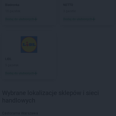
Chorten
Czarna Białostocka
Biedronka
NETTO
Chorten
Czarna Wieś Kościelna
10 gazetek
3 gazetki
Chorten
Czarnków
Dodaj do ulubionych
Dodaj do ulubionych
Chorten
Czarnotrzew
Chorten
Czarnów
Chorten
Czarny Bór
Chorten
Czechowice-Dziedzice
Chorten
Czernice Borowe
Chorten
Czerniewice
Chorten
Czernikowo
LIDL
Chorten
Czerwieńsk
5 gazetek
Chorten
Częstochowa
Dodaj do ulubionych
Chorten
Człuchów
Chorten
Czosnów
Chorten
Czyczkowy
Wybrane lokalizacje sklepów i sieci
Chorten
Czyże
handlowych
Chorten
Czyżew
Chorten
Dąbrowa
Castorama Warszawa