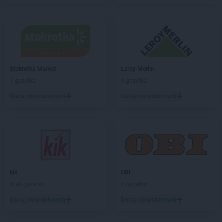
Chorten
Borów Wielki
Chorten
Borowe
Chorten
Borowina
Chorten
Borzęcin Duży
Chorten
Borzymy
Chorten
Boże
Stokrotka Market
Leroy Merlin
Chorten
Braciejówka
1 gazetka
1 gazetka
Chorten
Bramki
Dodaj do ulubionych
Dodaj do ulubionych
Chorten
Braniewo
Chorten
Brańsk
Chorten
Brenna
Chorten
Brochów
Chorten
Brójce
Chorten
Brok
Chorten
Brończany
kik
OBI
Chorten
Broniewice
Brak gazetek
1 gazetka
Chorten
Bronowo
Dodaj do ulubionych
Dodaj do ulubionych
Chorten
Brudki Stare
Chorten
Brusy