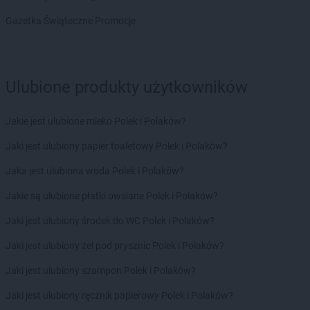
Chorten
Drzonówko
Chorten
Drzycim
Gazetka Świąteczne Promocje
Chorten
Dubiny
Chorten
Dubów
Chorten
Duczki
Ulubione produkty użytkowników
Chorten
Dulcza Mała
Chorten
Działdowo
Chorten
Działki
Jakie jest ulubione mleko Polek i Polaków?
Chorten
Dziechciniec
Jaki jest ulubiony papier toaletowy Polek i Polaków?
Chorten
Dzięcielec
Chorten
Dzierlin
Jaka jest ulubiona woda Polek i Polaków?
Chorten
Dzierzgów
Jakie są ulubione płatki owsiane Polek i Polaków?
Chorten
Dzierzkowice-Podwody
Chorten
Dzierżoniów
Jaki jest ulubiony środek do WC Polek i Polaków?
Chorten
Dziewin
Jaki jest ulubiony żel pod prysznic Polek i Polaków?
Chorten
Dziewule
Jaki jest ulubiony szampon Polek i Polaków?
Chorten
Elbląg
Chorten
Ełk
Jaki jest ulubiony ręcznik papierowy Polek i Polaków?