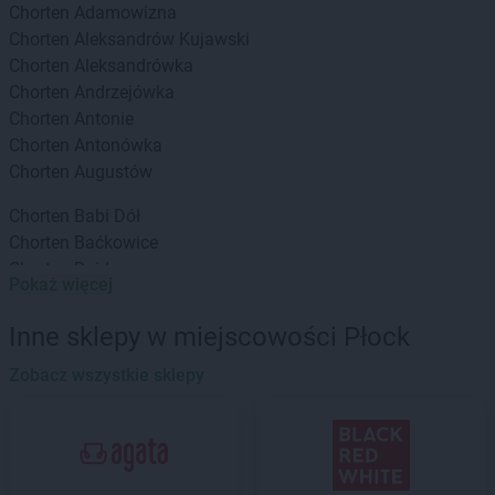
Chorten
Adamowizna
Chorten
Aleksandrów Kujawski
Chorten
Aleksandrówka
Chorten
Andrzejówka
Chorten
Antonie
Chorten
Antonówka
Chorten
Augustów
Chorten
Babi Dół
Chorten
Baćkowice
Chorten
Bajdy
Pokaż więcej
Chorten
Bajki-Zalesie
Chorten
Bakałarzewo
Inne sklepy w miejscowości Płock
Chorten
Bąkowo
Chorten
Zobacz wszystkie sklepy
Banie
Chorten
Banino
Chorten
Baranowo
Chorten
Barchów
Chorten
Barcikowo