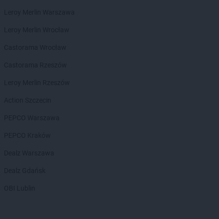
Chorten
Dąbrowa Białostocka
Leroy Merlin Warszawa
Chorten
Dąbrowa Chełmińska
Chorten
Dąbrowa Tarnowska
Leroy Merlin Wrocław
Chorten
Dąbrowa Wielka
Castorama Wrocław
Chorten
Dąbrowa-Kaski
Chorten
Dąbrówka
Castorama Rzeszów
Chorten
Dąbrówka Kościelna
Leroy Merlin Rzeszów
Chorten
Dąbrówka Leśna
Chorten
Dąbrówki
Action Szczecin
Chorten
Dąbrówno
PEPCO Warszawa
Chorten
Darłowo
Chorten
Dębica
PEPCO Kraków
Chorten
Dębki
Dealz Warszawa
Chorten
Dębna
Chorten
Dębnik
Dealz Gdańsk
Chorten
Dębno
OBI Lublin
Chorten
Dębowica
Chorten
Debrzno
Chorten
Dębsk