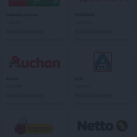
Chorten
Chojnice
Chorten
Chojno Nowe Drugie
Chorten
Delikatesy Centrum
Chojnów
ROSSMANN
Chorten
2 gazetki
Choroszcz
1 gazetka
Chorten
Chorzów
Dodaj do ulubionych
Dodaj do ulubionych
Chorten
Choszczewo
Chorten
Choszczno
Chorten
Chrzanów
Chorten
Chwaszczewo
Chorten
Ciechanów
Chorten
Ciechanowiec
Auchan
ALDI
Chorten
Ciemne
5 gazetek
4 gazetki
Chorten
Cierno-Żabieniec
Chorten
Dodaj do ulubionych
Cieszyn
Dodaj do ulubionych
Chorten
Cisewie
Chorten
Cyców-Kolonia Druga
Chorten
Czadrów
Chorten
Czaple
Chorten
Czarna