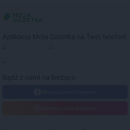
Chorten
Filipów
Chorten
Frampol
Chorten
Franciszków
Chorten
Furmany
Aplikacja Moja Gazetka na Twój telefon!
Chorten
Gąbin
Chorten
Gabryelin
Chorten
Gaczyska
Chorten
Garbatówka
Chorten
Garwolin
Chorten
Gąsawa
Bądź z nami na bieżąco
Chorten
Gąski
Chorten
Gdańsk
Obserwuj nas na Facebook
Chorten
Gdynia
Chorten
Giby
Chorten
Gierczyn
Obserwuj nas na Instagram
Chorten
Gierzwałd
Chorten
Giżycko
Chorten
Gleba