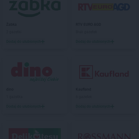
Chorten
Bydgoszcz
Chorten
Bytom
Chorten
Bytów
Żabka
RTV EURO AGD
Chorten
Cekcyn
2 gazetki
Brak gazetek
Chorten
Celestynów
Dodaj do ulubionych
Dodaj do ulubionych
Chorten
Celiny
Chorten
Cepno
Chorten
Chałupy
Chorten
Chełm
Chorten
Chełm Śląski
Chorten
Chełmek
Chorten
Chełmno
dino
Kaufland
Chorten
Chełmża
1 gazetka
6 gazetek
Chorten
Chłopy
Dodaj do ulubionych
Dodaj do ulubionych
Chorten
Chmielewo
Chorten
Chociule
Chorten
Chociw
Chorten
Chodzież