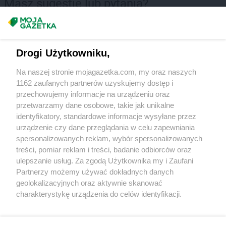
Masz sugestie lub pytania?
Chorten
Glina
Chorten
Gliniak
Napisz do nas:
support@mojagazetka.com
Chorten
Gliwice
Współpraca z nami
Chorten
Głogów
Drogi Użytkowniku,
Zobacz szczegóły
Chorten
Głogówek
Retail Radar – analiza rynku
Chorten
Gniewkowo
Na naszej stronie mojagazetka.com, my oraz naszych
Chorten
Gniewowo
1162 zaufanych partnerów uzyskujemy dostęp i
przechowujemy informacje na urządzeniu oraz
Chorten
Gniezno
Produkty
przetwarzamy dane osobowe, takie jak unikalne
Chorten
Godziszów
identyfikatory, standardowe informacje wysyłane przez
Chorten
Gołdap
Wasze ulubione produkty
urządzenie czy dane przeglądania w celu zapewniania
Chorten
Golesze Duże
spersonalizowanych reklam, wybór spersonalizowanych
Chorten
Gołotczyzna
Regulamin serwisu i polityka prywatności
treści, pomiar reklam i treści, badanie odbiorców oraz
Chorten
Golub-Dobrzyń
ulepszanie usług. Za zgodą Użytkownika my i Zaufani
Chorten
Gołubie
Mapa strony
Partnerzy możemy używać dokładnych danych
Chorten
Gomulin
geolokalizacyjnych oraz aktywnie skanować
Zawsze najnowsze gazetki w naszej
Wszystkie miasta z lokalizacjami sklepów
Chorten
Goniądz
charakterystykę urządzenia do celów identyfikacji.
Chorten
Górki
Ponieważ cenimy Twoją prywatność, prosimy o zgodę na
aplikacji
Chorten
Górki Borze
korzystanie z tych technologii poprzez kliknięcie