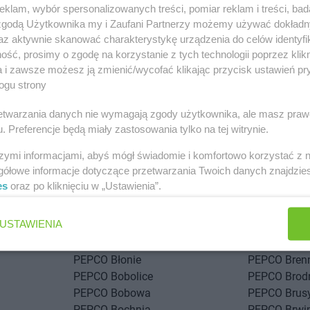
klam, wybór spersonalizowanych treści, pomiar reklam i treści, bad
 zgodą Użytkownika my i Zaufani Partnerzy możemy używać dokład
az aktywnie skanować charakterystykę urządzenia do celów identyfi
ść, prosimy o zgodę na korzystanie z tych technologii poprzez klikn
a i zawsze możesz ją zmienić/wycofać klikając przycisk ustawień pr
ogu strony
rzetwarzania danych nie wymagają zgody użytkownika, ale masz praw
stach
. Preferencje będą miały zastosowania tylko na tej witrynie.
szymi informacjami, abyś mógł świadomie i komfortowo korzystać z
PEPCO
Andrychów
gółowe informacje dotyczące przetwarzania Twoich danych znajdzi
PEPCO
Augustów
es
oraz po kliknięciu w „Ustawienia”.
ka
PEPCO
Biłgoraj
PEPCO
Bran
USTAWIENIA
PEPCO
Biskupiec
PEPCO
Brań
PEPCO
Blachownia
PEPCO
Brat
PEPCO
Błonie
PEPCO
Bren
PEPCO
Bobolice
PEPCO
Brod
PEPCO
Bobowa
PEPCO
Brus
PEPCO
Bochnia
PEPCO
Brwi