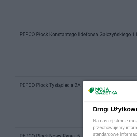
PEPCO
Płock
Konstantego Ildefonsa Gałczyńskiego 1
PEPCO
Płock
Tysiąclecia 2A
Drogi Użytkow
Na naszej stronie mo
przechowujemy informa
standardowe informac
PEPCO
Płock
Nowy Rynek 5