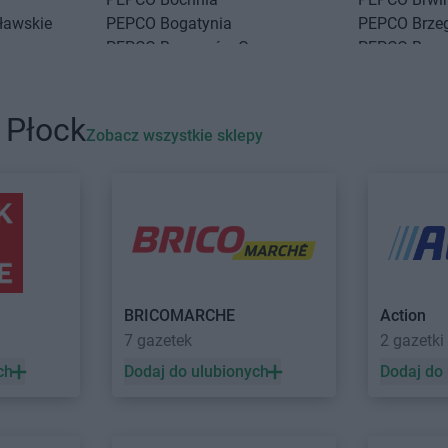
ławskie
PEPCO
Bogatynia
PEPCO
Brze
PEPCO
Boguszów-Gorce
PEPCO
Brze
PEPCO
Bolesławiec
PEPCO
Brze
PEPCO
Bolszewo
PEPCO
Brze
PEPCO
Borek Wielkopolski
PEPCO
Brze
 Płock
Zobacz wszystkie sklepy
PEPCO
Ciechanów
PEPCO
Czar
PEPCO
Ciechocinek
PEPCO
Czc
PEPCO
Cieszyn
PEPCO
Czec
PEPCO
Czaplinek
PEPCO
Czel
PEPCO
Czarna
PEPCO
Czer
PEPCO
Czarna Białostocka
PEPCO
Czer
o
PEPCO
Czarnków
PEPCO
Czer
BRICOMARCHE
Action
7 gazetek
2 gazetki
kowe
PEPCO
Dębowa
PEPCO
Draw
PEPCO
Debrzno
PEPCO
Drez
ch
Dodaj do ulubionych
Dodaj do
PEPCO
Dobczyce
PEPCO
Drob
PEPCO
Dobra
PEPCO
Drze
PEPCO
Dobre Miasto
PEPCO
Dusz