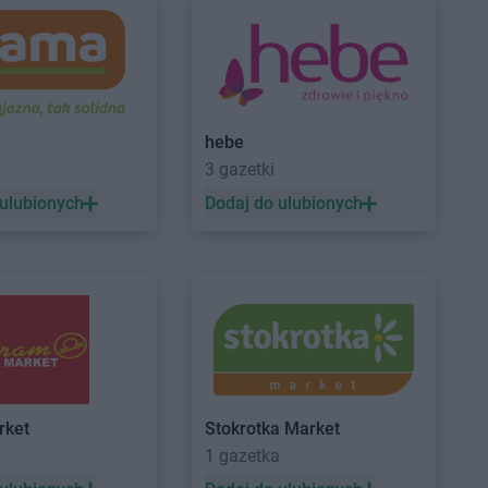
yń
PEPCO
Grudziądz
ynin
PEPCO
Gryfice
czyno
PEPCO
Gryfino
hebe
ewo
PEPCO
Gryfów Śląski
a
3 gazetki
dków
PEPCO
Gubin
 ulubionych
Dodaj do ulubionych
zisk Mazowiecki
zisk Wielkopolski
ec
nik
rocław
PEPCO
Istebna
rzno
PEPCO
Jeziorany
rket
Stokrotka Market
icze
PEPCO
Jeżowe
a
1 gazetka
zejów
PEPCO
Jordanów