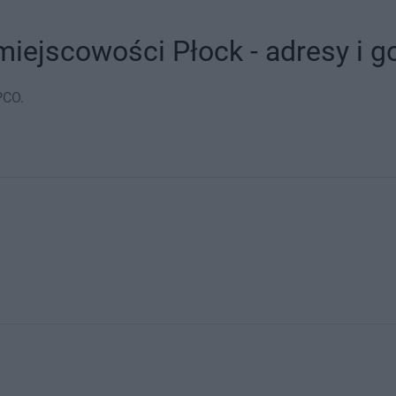
iejscowości Płock - adresy i g
PCO.