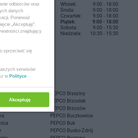
anie odbiorców oraz
Wtorek:
9:00 - 18:00
Środa:
9:00 - 18:00
nych danych
Czwartek:
9:00 - 18:00
kacji. Ponieważ
Piątek:
9:00 - 18:00
ięcie „Akceptuję”.
Sobota:
9:00 - 15:30
ywatności znajdujący
Niedziela:
10:30 - 15:30
o sprzeciwić się
 naszych serwisów
esz w
Polityce
iewo
PEPCO
Brzeziny
Akceptuję
sk
PEPCO
Brzostek
kowice
PEPCO
Brzozów
na
PEPCO
Buczkowice
nica
PEPCO
Buk
y
PEPCO
Busko-Zdrój
nów
PEPCO
Byczyna