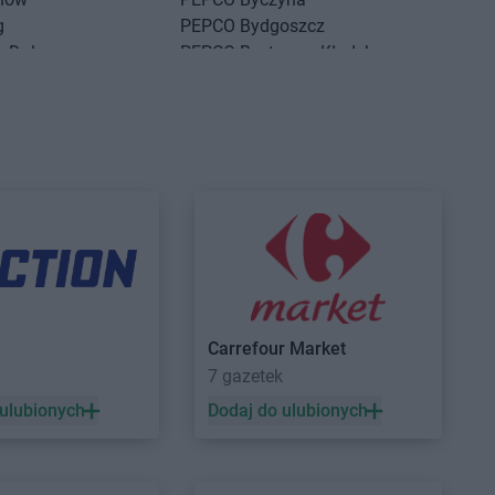
g
PEPCO
Bydgoszcz
g Dolny
PEPCO
Bystrzyca Kłodzka
ść Kujawski
PEPCO
Bytom
sko
PEPCO
Bytom Odrzański
szcze
PEPCO
Bytów
ny Dunajec
PEPCO
Czerwionka-Leszczyny
hów
PEPCO
Częstochowa
howice-Dziedzice
PEPCO
Człuchów
adź
PEPCO
Czudec
niejewo
nikowo
sk
Carrefour Market
7 gazetek
sko Pomorskie
PEPCO
Dynów
denko
PEPCO
Działdowo
 ulubionych
Dodaj do ulubionych
in
PEPCO
Działoszyn
wica
PEPCO
Dzierzgoń
niki-Zdrój
PEPCO
Dzierżoniów