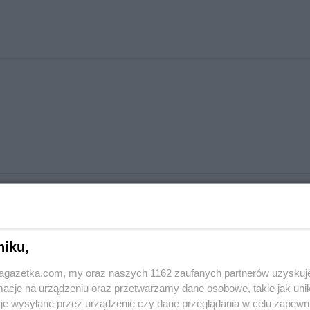
1
niku,
jagazetka.com, my oraz naszych 1162 zaufanych partnerów uzyskuj
cje na urządzeniu oraz przetwarzamy dane osobowe, takie jak unika
je wysyłane przez urządzenie czy dane przeglądania w celu zapewn