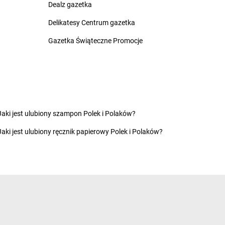
Dealz gazetka
ć Kujawski
Żabka
Bystry
ko
Żabka
Bystrzyca
Delikatesy Centrum gazetka
zcze
Żabka
Bystrzyca Kłodzka
Gazetka Świąteczne Promocje
ia Łąka
Żabka
Bytom
iny
Żabka
Bytów
zna
nica
nio
yn
Żabka
Czekanka
Jaki jest ulubiony szampon Polek i Polaków?
owice
Żabka
Czekanów
Jaki jest ulubiony ręcznik papierowy Polek i Polaków?
c
Żabka
Czeladź
Żabka
Czempiń
as
Żabka
Czerlejno
nka
Żabka
Czermin
ice Duże
Żabka
Czerna
z
Żabka
Czernica
ec
Żabka
Czernichów
inek
Żabka
Czerniec