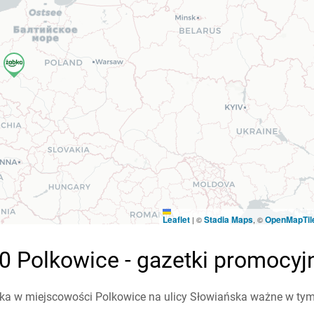
Leaflet
Stadia Maps
OpenMapTil
|
©
, ©
0 Polkowice - gazetki promocyj
a w miejscowości Polkowice na ulicy Słowiańska ważne w tym t