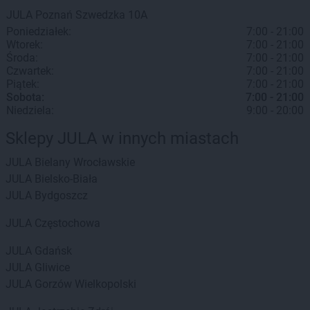
JULA
Poznań
Szwedzka 10A
Poniedziałek:
7:00 - 21:00
Wtorek:
7:00 - 21:00
Środa:
7:00 - 21:00
Czwartek:
7:00 - 21:00
Piątek:
7:00 - 21:00
Sobota:
7:00 - 21:00
Niedziela:
9:00 - 20:00
Sklepy JULA w innych miastach
JULA
Bielany Wrocławskie
JULA
Bielsko-Biała
JULA
Bydgoszcz
JULA
Częstochowa
JULA
Gdańsk
JULA
Gliwice
JULA
Gorzów Wielkopolski