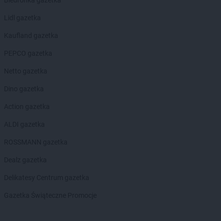
Biedronka gazetka
Lidl gazetka
Kaufland gazetka
PEPCO gazetka
Netto gazetka
Dino gazetka
Action gazetka
ALDI gazetka
ROSSMANN gazetka
Dealz gazetka
Delikatesy Centrum gazetka
Gazetka Świąteczne Promocje