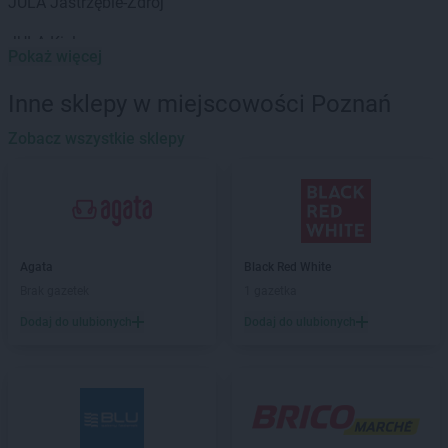
JULA
Jastrzębie-Zdrój
JULA
Kielce
Pokaż więcej
JULA
Kraków
Inne sklepy w miejscowości Poznań
JULA
Łódź
Zobacz wszystkie sklepy
JULA
Lubin
JULA
Lublin
JULA
Mysiadło
JULA
Nowy Sącz
Agata
Black Red White
JULA
Opole
Brak gazetek
1 gazetka
Dodaj do ulubionych
Dodaj do ulubionych
JULA
Poznań
JULA
Raszyn
JULA
Słupsk
JULA
Szczecin