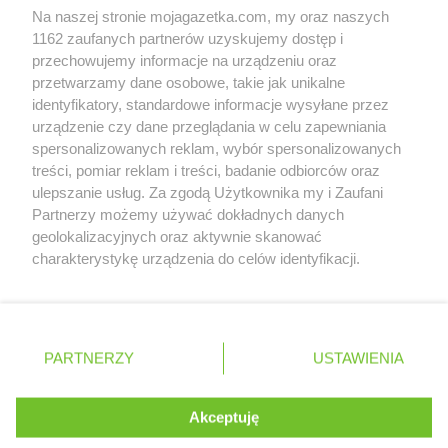
Na naszej stronie mojagazetka.com, my oraz naszych
Zobacz szczegóły
1162 zaufanych partnerów uzyskujemy dostęp i
Retail Radar – analiza rynku
przechowujemy informacje na urządzeniu oraz
przetwarzamy dane osobowe, takie jak unikalne
identyfikatory, standardowe informacje wysyłane przez
Wasze ulubione produkty
urządzenie czy dane przeglądania w celu zapewniania
spersonalizowanych reklam, wybór spersonalizowanych
Regulamin serwisu i polityka prywatności
treści, pomiar reklam i treści, badanie odbiorców oraz
ulepszanie usług. Za zgodą Użytkownika my i Zaufani
Mapa strony
Partnerzy możemy używać dokładnych danych
geolokalizacyjnych oraz aktywnie skanować
Zawsze najnowsze gazetki w naszej
Wszystkie miasta z lokalizacjami sklepów
charakterystykę urządzenia do celów identyfikacji.
Ponieważ cenimy Twoją prywatność, prosimy o zgodę na
aplikacji
korzystanie z tych technologii poprzez kliknięcie
„Akceptuję”. Zgoda jest dobrowolna i zawsze możesz ją
+ 1,5 mln zadowolonych kupujących
zmienić/wycofać klikając przycisk ustawień prywatności
Polska
Czechy
Ukraina
Litwa
Słowacja
Rumunia
PARTNERZY
USTAWIENIA
znajdujący się w lewym dolnym rogu strony
. Niektóre rodzaje przetwarzania danych nie wymagają
Akceptuję
zgody użytkownika, ale masz prawo sprzeciwić się
©
2026
Moja Gazetka Sp. z o.o.