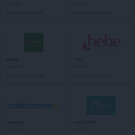
ROSSMANN
Brzeg Dolny
2 gazetki
2 gazetki
ROSSMANN
Brześć Kujawski
Dodaj do ulubionych
Dodaj do ulubionych
ROSSMANN
Brzesko
ROSSMANN
Brzeszcze
ROSSMANN
Brzeziny
ROSSMANN
Brzostek
ROSSMANN
Brzozów
ROSSMANN
Budzistowo
ROSSMANN
groszek
Buk
hebe
ROSSMANN
5 gazetek
Busko-Zdrój
3 gazetki
ROSSMANN
Byczyna
Dodaj do ulubionych
Dodaj do ulubionych
ROSSMANN
Bydgoszcz
ROSSMANN
Bystrzyca Kłodzka
ROSSMANN
Bytom
ROSSMANN
Bytom Odrzański
ROSSMANN
Bytów
ROSSMANN
CH
castorama
max ELEKTRO
ROSSMANN
Chełm
1 gazetka
1 gazetka