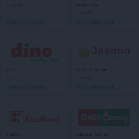
ROSSMANN
Gościcino
SELGROS
Chata Polska
ROSSMANN
Gostyń
7 gazetek
2 gazetki
ROSSMANN
Gostynin
Dodaj do ulubionych
Dodaj do ulubionych
ROSSMANN
Grabów nad Prosną
ROSSMANN
Grajewo
ROSSMANN
Grębocin
ROSSMANN
Grodków
ROSSMANN
Grodzisk Mazowiecki
ROSSMANN
Grodzisk Wielkopolski
dino
DROGERIE JASMIN
ROSSMANN
Grójec
1 gazetka
1 gazetka
ROSSMANN
Gromnik
ROSSMANN
Grudziądz
Dodaj do ulubionych
Dodaj do ulubionych
ROSSMANN
Gryfice
ROSSMANN
Gryfino
ROSSMANN
Gryfów Śląski
ROSSMANN
Gubin
ROSSMANN
Hajnówka
Kaufland
Delikatesy Centrum
ROSSMANN
Hel