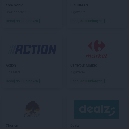
abra meble
BRICOMAN
ROSSMANN
Blachownia
Brak gazetek
1 gazetka
ROSSMANN
Błonie
ROSSMANN
Bobolice
Dodaj do ulubionych
Dodaj do ulubionych
ROSSMANN
Bobowa
ROSSMANN
Bochnia
ROSSMANN
Bogatynia
ROSSMANN
Boguchwała
ROSSMANN
Boguszów-Gorce
ROSSMANN
Bolechowo
Action
Carrefour Market
ROSSMANN
Bolesławiec
2 gazetki
7 gazetek
ROSSMANN
Bolków
Dodaj do ulubionych
Dodaj do ulubionych
ROSSMANN
Bolszewo
ROSSMANN
Borek Wielkopolski
ROSSMANN
Braniewo
ROSSMANN
Brodnica
ROSSMANN
Brusy
ROSSMANN
Brwinów
ROSSMANN
Brzeg
Chorten
Dealz