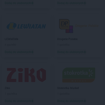
ROSSMANN
Chełmek
Dodaj do ulubionych
Dodaj do ulubionych
ROSSMANN
Chełmno
ROSSMANN
Chełmża
ROSSMANN
Chocianów
ROSSMANN
Chociwel
ROSSMANN
Choczewo
ROSSMANN
Chodzież
LEWIATAN
Drogerie Polskie
ROSSMANN
Chojna
4 gazetki
1 gazetka
ROSSMANN
Chojnice
ROSSMANN
Chojnów
Dodaj do ulubionych
Dodaj do ulubionych
ROSSMANN
Choroszcz
ROSSMANN
Chorzów
ROSSMANN
Choszczno
ROSSMANN
Chrzanów
ROSSMANN
Chwaszczyno
ROSSMANN
Ciechanów
Ziko
Stokrotka Market
ROSSMANN
Ciechanowiec
1 gazetka
1 gazetka
ROSSMANN
Ciechocinek
Dodaj do ulubionych
Dodaj do ulubionych
ROSSMANN
Cieszyn