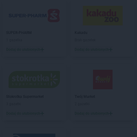
ROSSMANN
Dąbrówka
ROSSMANN
Darłowo
ROSSMANN
Dawidy Bankowe
ROSSMANN
Dębe Wielkie
SUPER-PHARM
Kakadu
ROSSMANN
Dębica
1 gazetka
Brak gazetek
ROSSMANN
Dęblin
ROSSMANN
Dębno
Dodaj do ulubionych
Dodaj do ulubionych
ROSSMANN
Debrzno
ROSSMANN
Dobczyce
ROSSMANN
Dobiegniew
ROSSMANN
Dobra
ROSSMANN
Dobre Miasto
ROSSMANN
Dobrzyń nad Wisłą
Stokrotka Supermarket
Twój Market
ROSSMANN
Drawsko Pomorskie
3 gazetki
2 gazetki
ROSSMANN
Drezdenko
Dodaj do ulubionych
Dodaj do ulubionych
ROSSMANN
Drobin
ROSSMANN
Duszniki-Zdrój
ROSSMANN
Dynów
ROSSMANN
Działdowo