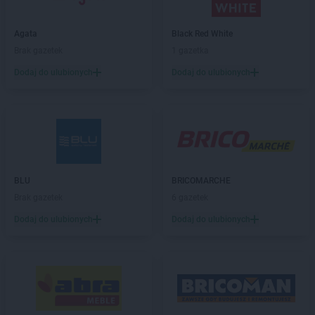
ROSSMANN
Bełżyce
ROSSMANN
Biała Piska
Agata
Black Red White
ROSSMANN
Biała Podlaska
Brak gazetek
1 gazetka
ROSSMANN
Białe Błota
Dodaj do ulubionych
Dodaj do ulubionych
ROSSMANN
Białka Tatrzańska
ROSSMANN
Białki
ROSSMANN
Białobrzegi
ROSSMANN
Bialogard
ROSSMANN
Białystok
ROSSMANN
Biecz
ROSSMANN
Biedrusko
BLU
BRICOMARCHE
ROSSMANN
Bielany Wrocławskie
Brak gazetek
6 gazetek
ROSSMANN
Bielawa
Dodaj do ulubionych
Dodaj do ulubionych
ROSSMANN
Bielsk Podlaski
ROSSMANN
Bielsko-Biała
ROSSMANN
Bieruń
ROSSMANN
Bierutów
ROSSMANN
Biłgoraj
ROSSMANN
Biskupiec