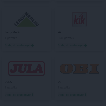
ROSSMANN
Czaplinek
ROSSMANN
Czarna
ROSSMANN
Czarna Białostocka
ROSSMANN
Czarne
ROSSMANN
Czarnków
ROSSMANN
Czchów
Leroy Merlin
kik
ROSSMANN
Czechowice-Dziedzice
1 gazetka
Brak gazetek
ROSSMANN
Czeladź
Dodaj do ulubionych
Dodaj do ulubionych
ROSSMANN
Czernichów
ROSSMANN
Czerniejewo
ROSSMANN
Czernikowo
ROSSMANN
Czersk
ROSSMANN
Czerwionka-Leszczyny
ROSSMANN
Częstochowa
JULA
OBI
ROSSMANN
Człuchów
1 gazetka
1 gazetka
ROSSMANN
Dąbrowa Białostocka
Dodaj do ulubionych
Dodaj do ulubionych
ROSSMANN
Dąbrowa Górnicza
ROSSMANN
Dąbrowa Tarnowska