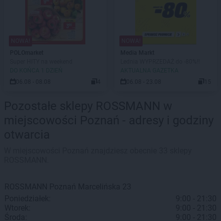
NOWA!
NOWA!
POLOmarket
Media Markt
Super HITY na weekend
Lednia WYPRZEDAŻ do -80%!!
DO KOŃCA 1 DZIEŃ
AKTUALNA GAZETKA
06.08 - 08.08
4
06.08 - 23.08
15
Pozostałe sklepy ROSSMANN w
miejscowości Poznań - adresy i godziny
otwarcia
W miejscowości Poznań znajdziesz obecnie 33 sklepy
ROSSMANN.
ROSSMANN
Poznań
Marcelińska 23
Poniedziałek:
9:00 - 21:30
Wtorek:
9:00 - 21:30
Środa:
9:00 - 21:30