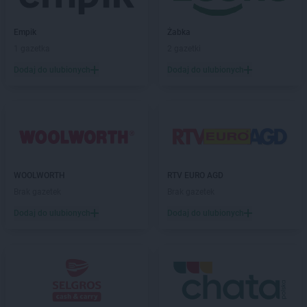
ROSSMANN
Głuchołazy
ROSSMANN
Głuszyca
Empik
Żabka
ROSSMANN
Gniew
1 gazetka
2 gazetki
ROSSMANN
Gniewkowo
ROSSMANN
Gniezno
Dodaj do ulubionych
Dodaj do ulubionych
ROSSMANN
Gogolin
ROSSMANN
Golczewo
ROSSMANN
Gołdap
ROSSMANN
Goleniów
ROSSMANN
Gołków
ROSSMANN
Gołkowice
WOOLWORTH
RTV EURO AGD
ROSSMANN
Golub-Dobrzyń
Brak gazetek
Brak gazetek
ROSSMANN
Góra
Dodaj do ulubionych
Dodaj do ulubionych
ROSSMANN
Góra Kalwaria
ROSSMANN
Górka
ROSSMANN
Gorlice
ROSSMANN
Górowo Iławeckie
ROSSMANN
Gorzów Wielkopolski
ROSSMANN
Gorzyce