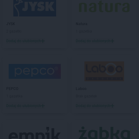
ROSSMANN
Dzierzgoń
ROSSMANN
Dzierżoniów
JYSK
Natura
ROSSMANN
Elbląg
2 gazetki
1 gazetka
ROSSMANN
Ełk
Dodaj do ulubionych
Dodaj do ulubionych
ROSSMANN
fc
ROSSMANN
Garwolin
ROSSMANN
Gdańsk
ROSSMANN
Gdów
ROSSMANN
Gdynia
ROSSMANN
Giżycko
PEPCO
Laboo
ROSSMANN
Gliwice
1 gazetka
Brak gazetek
ROSSMANN
Głogów
Dodaj do ulubionych
Dodaj do ulubionych
ROSSMANN
Głogów Małopolski
ROSSMANN
Głogówek
ROSSMANN
Głowno
ROSSMANN
Głubczyce