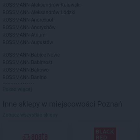
ROSSMANN
Aleksandrów Kujawski
ROSSMANN
Aleksandrów Łódzki
ROSSMANN
Andrespol
ROSSMANN
Andrychów
ROSSMANN
Atrium
ROSSMANN
Augustów
ROSSMANN
Babice Nowe
ROSSMANN
Babimost
ROSSMANN
Bąkowo
ROSSMANN
Banino
ROSSMANN
Baranowo
Pokaż więcej
ROSSMANN
Barcin
ROSSMANN
Barczewo
Inne sklepy w miejscowości Poznań
ROSSMANN
Barlinek
ROSSMANN
Zobacz wszystkie sklepy
Bartoszyce
ROSSMANN
Barwice
ROSSMANN
Będzin
ROSSMANN
Bełchatów