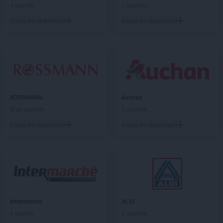
4 gazetki
1 gazetka
ROSSMANN
Hrubieszów
Dodaj do ulubionych
Dodaj do ulubionych
ROSSMANN
Iława
ROSSMANN
Iłża
ROSSMANN
Imielin
ROSSMANN
Inowrocław
ROSSMANN
Izabelin
ROSSMANN
Jabłonka
ROSSMANN
Auchan
ROSSMANN
Jabłonowo Pomorskie
Brak gazetek
5 gazetek
ROSSMANN
Janikowo
Dodaj do ulubionych
Dodaj do ulubionych
ROSSMANN
Janki
ROSSMANN
Janów Lubelski
ROSSMANN
Janowiec Wielkopolski
ROSSMANN
Januszowice
ROSSMANN
Jarocin
ROSSMANN
Jarosław
ROSSMANN
Intermarche
Jasło
ALDI
ROSSMANN
4 gazetki
Jastrowie
6 gazetek