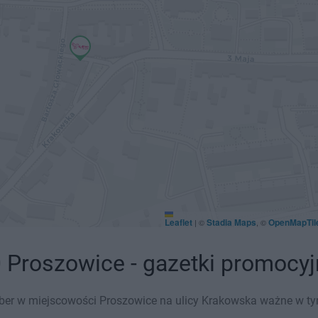
Leaflet
Stadia Maps
OpenMapTil
|
©
, ©
 Proszowice - gazetki promocy
ber w miejscowości Proszowice na ulicy Krakowska ważne w tym 