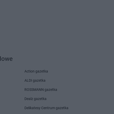
awnica
yrk
dlowe
owo
Koliber
Wolbrom
Action gazetka
ALDI gazetka
ROSSMANN gazetka
Dealz gazetka
Delikatesy Centrum gazetka