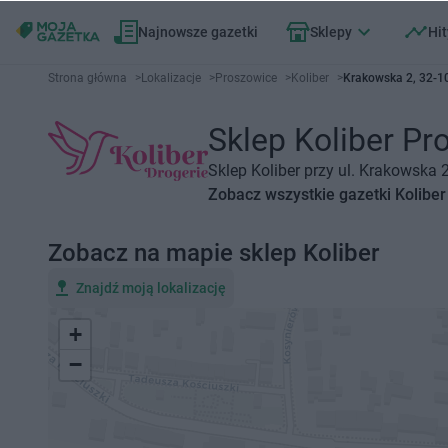
Najnowsze gazetki
Sklepy
Hit
Strona główna
>
Lokalizacje
>
Proszowice
>
Koliber
>
Krakowska 2, 32-1
Sklep Koliber Pr
Sklep Koliber przy ul. Krakowska 
Zobacz wszystkie gazetki Koliber
Zobacz na mapie sklep Koliber
Znajdź moją lokalizację
+
−