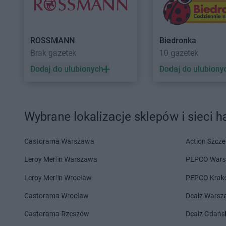
Koliber
Pilica
Koliber
Poręba
Koliber
Rajcza
Koliber
Rogów
ROSSMANN
Biedronka
Koliber
Sierakowice
Koliber
Skoczów
Brak gazetek
10 gazetek
Koliber
Siewierz
Koliber
Skulsk
Koliber
Skawina
Koliber
Staszów
Dodaj do ulubionych
Dodaj do ulubiony
Koliber
Trzemeszno
Koliber
Tychy
Koliber
Ustroń
Wybrane lokalizacje sklepów i sieci 
Koliber
Wadowice
Koliber
Warszowice
Koliber
Warszawa
Koliber
Węgierska G
Castorama Warszawa
Action Szcze
Koliber
Leroy Merlin Warszawa
Zakliczyn
Koliber
Zakopane
PEPCO War
Leroy Merlin Wrocław
PEPCO Krak
Koliber
Żarki
Koliber
Żory
Castorama Wrocław
Dealz Wars
Castorama Rzeszów
Dealz Gdańs