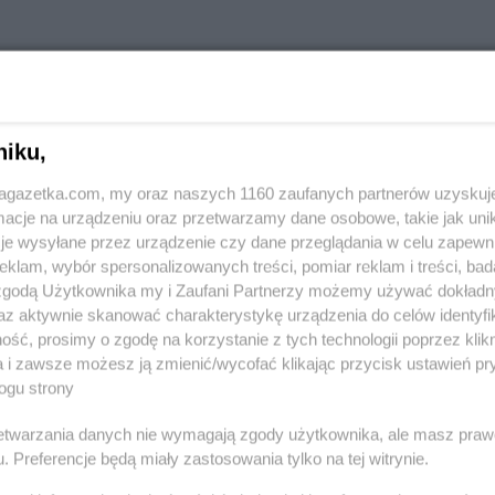
astach
niku,
jagazetka.com, my oraz naszych 1160 zaufanych partnerów uzyskuj
cje na urządzeniu oraz przetwarzamy dane osobowe, takie jak unika
je wysyłane przez urządzenie czy dane przeglądania w celu zapewn
Koliber
Budzów
Koliber
Byst
klam, wybór spersonalizowanych treści, pomiar reklam i treści, bad
Koliber
Bukowina Tatrzańska
Koliber
Byst
 zgodą Użytkownika my i Zaufani Partnerzy możemy używać dokład
Koliber
Bydgoszcz
Koliber
Byt
az aktywnie skanować charakterystykę urządzenia do celów identyfi
ść, prosimy o zgodę na korzystanie z tych technologii poprzez klikn
Koliber
Czarnożyły
Koliber
Czec
a i zawsze możesz ją zmienić/wycofać klikając przycisk ustawień pr
Koliber
Czarny Dunajec
Koliber
Czer
ogu strony
rzetwarzania danych nie wymagają zgody użytkownika, ale masz praw
. Preferencje będą miały zastosowania tylko na tej witrynie.
Koliber
Grybów