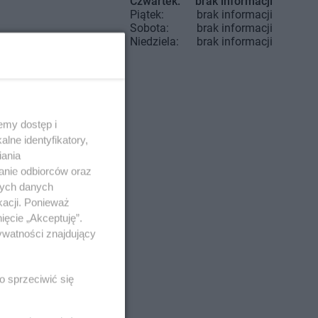
Czwartek:
brak informacji
Piątek:
brak informacji
Sobota:
brak informacji
Niedziela:
brak informacji
emy dostęp i
lne identyfikatory,
iania
ra
anie odbiorców oraz
rzyca Kłodzka
nych danych
om
kacji. Ponieważ
ięcie „Akceptuję”.
howice-Dziedzice
ywatności znajdujący
wionka-Leszczyny
o sprzeciwić się