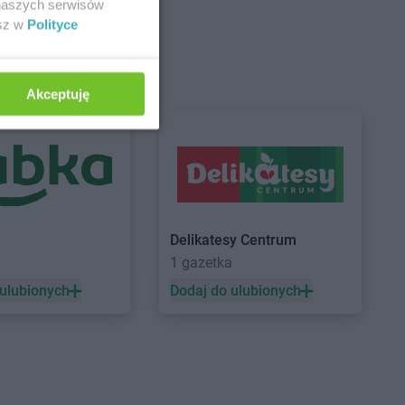
 naszych serwisów
esz w
Polityce
rzno
Koliber
Jaworzynka
ęcin
Akceptuję
ów
bark Warmiński
Koliber
Lipnica Mała
Delikatesy Centrum
1 gazetka
 ulubionych
Dodaj do ulubionych
zyna
ów