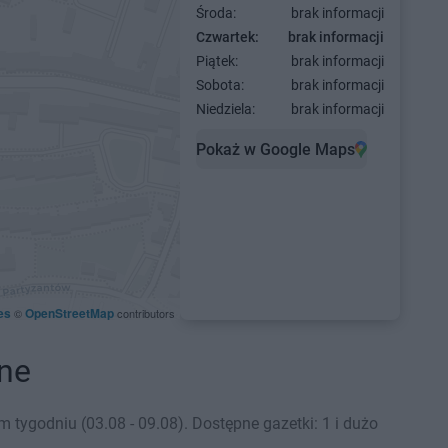
Środa:
brak informacji
Czwartek:
brak informacji
Piątek:
brak informacji
Sobota:
brak informacji
Niedziela:
brak informacji
Pokaż w Google Maps
es
OpenStreetMap
©
contributors
jne
tygodniu (03.08 - 09.08). Dostępne gazetki: 1 i dużo