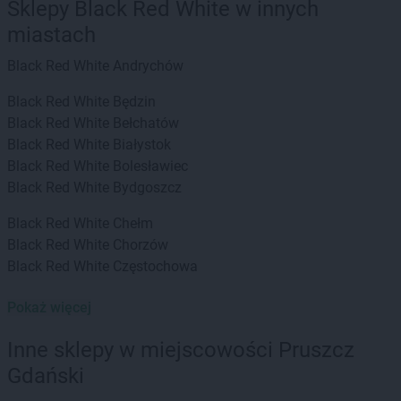
Sklepy Black Red White w innych
miastach
Black Red White
Andrychów
Black Red White
Będzin
Black Red White
Bełchatów
Black Red White
Białystok
Black Red White
Bolesławiec
Black Red White
Bydgoszcz
Black Red White
Chełm
Black Red White
Chorzów
Black Red White
Częstochowa
Black Red White
Dachnów
Pokaż więcej
Black Red White
Elbląg
Inne sklepy w miejscowości Pruszcz
Gdański
Black Red White
Gdańsk
Black Red White
Głogów