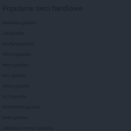
Popularne sieci handlowe
Biedronka gazetka
Lidl gazetka
Kaufland gazetka
PEPCO gazetka
Netto gazetka
Dino gazetka
Action gazetka
ALDI gazetka
ROSSMANN gazetka
Dealz gazetka
Delikatesy Centrum gazetka