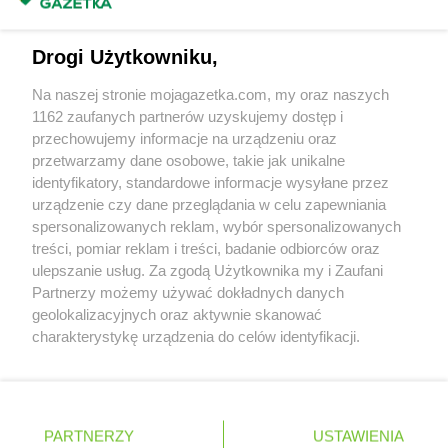
Masz sugestie lub pytania?
Napisz do nas:
support@mojagazetka.com
Drogi Użytkowniku,
Współpraca z nami
Na naszej stronie mojagazetka.com, my oraz naszych
Zobacz szczegóły
1162 zaufanych partnerów uzyskujemy dostęp i
Retail Radar – analiza rynku
przechowujemy informacje na urządzeniu oraz
przetwarzamy dane osobowe, takie jak unikalne
identyfikatory, standardowe informacje wysyłane przez
Wasze ulubione produkty
urządzenie czy dane przeglądania w celu zapewniania
spersonalizowanych reklam, wybór spersonalizowanych
Regulamin serwisu i polityka prywatności
treści, pomiar reklam i treści, badanie odbiorców oraz
ulepszanie usług. Za zgodą Użytkownika my i Zaufani
Mapa strony
Partnerzy możemy używać dokładnych danych
geolokalizacyjnych oraz aktywnie skanować
Zawsze najnowsze gazetki w naszej
Wszystkie miasta z lokalizacjami sklepów
charakterystykę urządzenia do celów identyfikacji.
Ponieważ cenimy Twoją prywatność, prosimy o zgodę na
aplikacji
korzystanie z tych technologii poprzez kliknięcie
„Akceptuję”. Zgoda jest dobrowolna i zawsze możesz ją
+ 1,5 mln zadowolonych kupujących
zmienić/wycofać klikając przycisk ustawień prywatności
Polska
Czechy
Ukraina
Litwa
Słowacja
Rumunia
PARTNERZY
USTAWIENIA
znajdujący się w lewym dolnym rogu strony