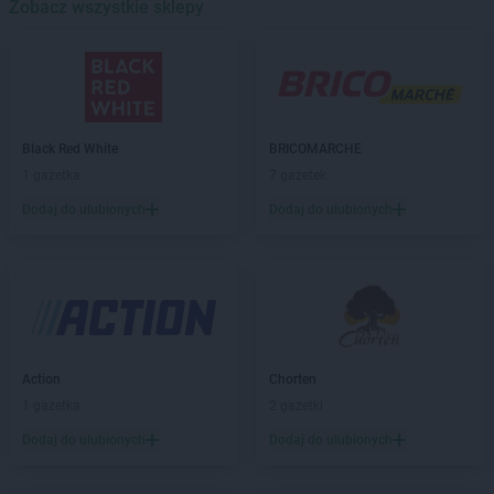
Zobacz wszystkie sklepy
Black Red White
Gniezno
Black Red White
Gorzów Wielkopolski
Black Red White
Grudziądz
Black Red White
Inowrocław
Black Red White
BRICOMARCHE
Black Red White
Jelenia Góra
1 gazetka
7 gazetek
Black Red White
Kalisz
Dodaj do ulubionych
Dodaj do ulubionych
Black Red White
Kraków
Black Red White
Kraśnik
Black Red White
Krasnystaw
Black Red White
Krosno
Black Red White
Łęczna
Black Red White
Łódź
Action
Chorten
1 gazetka
2 gazetki
Black Red White
Legnica
Dodaj do ulubionych
Dodaj do ulubionych
Black Red White
Leszno
Black Red White
Lubartów