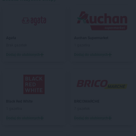
Black Red White
Głogów
Black Red White
Gniezno
Black Red White
Gorzów Wielkopolski
Black Red White
Grudziądz
Black Red White
Inowrocław
Agata
Auchan Supermarket
Brak gazetek
1 gazetka
Black Red White
Jelenia Góra
Dodaj do ulubionych
Dodaj do ulubionych
Black Red White
Kalisz
Black Red White
Kraków
Black Red White
Kraśnik
Black Red White
Krasnystaw
Black Red White
Krosno
Black Red White
BRICOMARCHE
Black Red White
Łęczna
1 gazetka
7 gazetek
Black Red White
Łódź
Dodaj do ulubionych
Dodaj do ulubionych
Black Red White
Legnica
Black Red White
Leszno