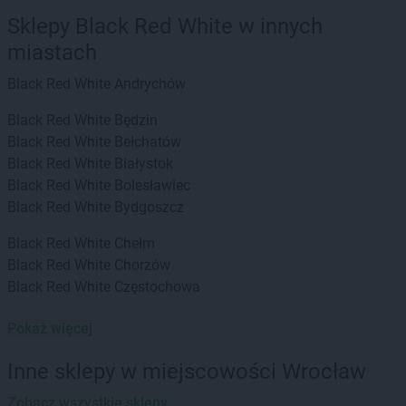
Sklepy Black Red White w innych
miastach
Black Red White
Andrychów
Black Red White
Będzin
Black Red White
Bełchatów
Black Red White
Białystok
Black Red White
Bolesławiec
Black Red White
Bydgoszcz
Black Red White
Chełm
Black Red White
Chorzów
Black Red White
Częstochowa
Black Red White
Dachnów
Pokaż więcej
Black Red White
Elbląg
Inne sklepy w miejscowości Wrocław
Black Red White
Gdańsk
Zobacz wszystkie sklepy