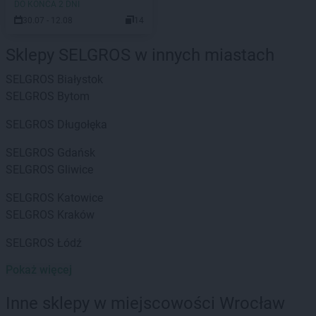
DO KOŃCA 2 DNI
30.07 - 12.08
14
Sklepy SELGROS w innych miastach
SELGROS
Białystok
SELGROS
Bytom
SELGROS
Długołęka
SELGROS
Gdańsk
SELGROS
Gliwice
SELGROS
Katowice
SELGROS
Kraków
SELGROS
Łódź
Pokaż więcej
SELGROS
Lublin
SELGROS
Mysiadło
Inne sklepy w miejscowości Wrocław