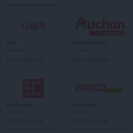
SELGROS
Zobacz wszystkie sklepy
Poznań
SELGROS
Radom
SELGROS
Szczecin
SELGROS
Warszawa
Agata
Auchan Supermarket
SELGROS
Wrocław
Brak gazetek
1 gazetka
Dodaj do ulubionych
Dodaj do ulubionych
Black Red White
BRICOMARCHE
1 gazetka
4 gazetki
Dodaj do ulubionych
Dodaj do ulubionych