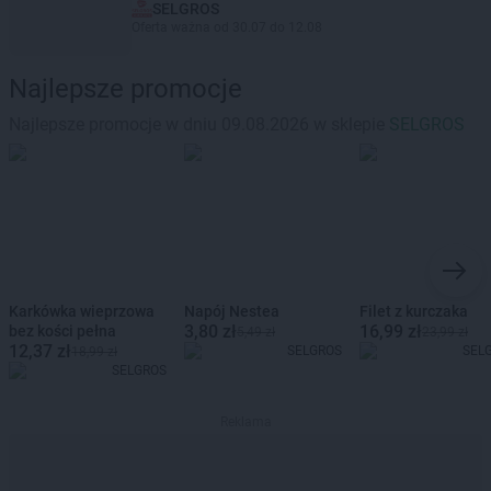
SELGROS
Oferta ważna od 30.07 do 12.08
Najlepsze promocje
Najlepsze promocje w dniu 09.08.2026 w sklepie
SELGROS
Karkówka wieprzowa
Napój Nestea
Filet z kurczaka
3,80 zł
16,99 zł
bez kości pełna
5,49 zł
23,99 zł
12,37 zł
SELGROS
SEL
18,99 zł
SELGROS
Reklama