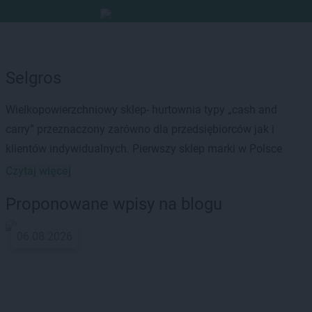
Selgros
Wielkopowierzchniowy sklep- hurtownia typy „cash and
carry” przeznaczony zarówno dla przedsiębiorców jak i
klientów indywidualnych. Pierwszy sklep marki w Polsce
został otwarty w lipcu 1997 w Poznaniu. W kwietniu 2018
Czytaj więcej
Selgros posiadał 40 sklepów-hurtownii na terenie Niemiec, 22
Proponowane wpisy na blogu
w Rumunii, 18 w Polsce oraz 9 w Rosji. Obecnie w naszym
kraju znajduje się 20 hurtowni Selgros, a z roku na rok
06.08.2026
planowane jest otwarcie nowych lokalizacji.
Oferta sieci obejmuje oprócz produktów spożywczych i
chemii gospodarczej, artykuły biurowe, sportowe, odzież,