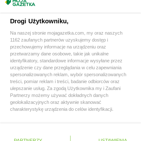
Masz sugestie lub pytania?
Napisz do nas:
support@mojagazetka.com
Drogi Użytkowniku,
Współpraca z nami
Na naszej stronie mojagazetka.com, my oraz naszych
Zobacz szczegóły
1162 zaufanych partnerów uzyskujemy dostęp i
Retail Radar – analiza rynku
przechowujemy informacje na urządzeniu oraz
przetwarzamy dane osobowe, takie jak unikalne
identyfikatory, standardowe informacje wysyłane przez
Wasze ulubione produkty
urządzenie czy dane przeglądania w celu zapewniania
spersonalizowanych reklam, wybór spersonalizowanych
Regulamin serwisu i polityka prywatności
treści, pomiar reklam i treści, badanie odbiorców oraz
ulepszanie usług. Za zgodą Użytkownika my i Zaufani
Mapa strony
Partnerzy możemy używać dokładnych danych
geolokalizacyjnych oraz aktywnie skanować
Zawsze najnowsze gazetki w naszej
Wszystkie miasta z lokalizacjami sklepów
charakterystykę urządzenia do celów identyfikacji.
Ponieważ cenimy Twoją prywatność, prosimy o zgodę na
aplikacji
korzystanie z tych technologii poprzez kliknięcie
„Akceptuję”. Zgoda jest dobrowolna i zawsze możesz ją
+ 1,5 mln zadowolonych kupujących
zmienić/wycofać klikając przycisk ustawień prywatności
Polska
Czechy
Ukraina
Litwa
Słowacja
Rumunia
PARTNERZY
USTAWIENIA