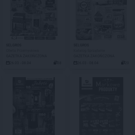
SELGROS
SELGROS
Oferta Przemysłowa
Katalog Sprzątanie
GAZETKA ZAKOŃCZONA
GAZETKA ZAKOŃCZONA
26.03 - 08.04
38
26.03 - 08.04
20