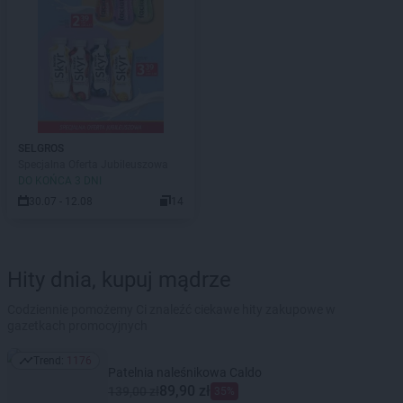
SELGROS
Specjalna Oferta Jubileuszowa
DO KOŃCA 3 DNI
30.07 - 12.08
14
Hity dnia, kupuj mądrze
Codziennie pomożemy Ci znaleźć ciekawe hity zakupowe w
gazetkach promocyjnych
Trend:
1176
Trend: 1176
Patelnia naleśnikowa Caldo
89,90 zł
139,00 zł
35%