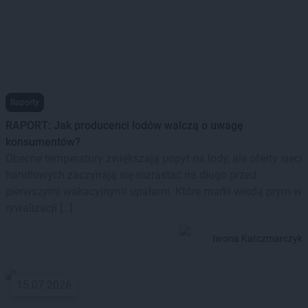
obuwie oraz sprzęt AGD i RTV. Zawsze świeże owoce,
warzywa i najwyższej jakości mięso jest gwarancją
zadowolenia każdego klienta.
Zakupy w Selgros Cash and Carry można zrobić 7 dni w
tygodniu, a klienci mogą przystąpić do Programu
Raporty
Lojalnościowego Premia. Za każde dokonane zakupy na
RAPORT: Jak producenci lodów walczą o uwagę
specjalnej karcie gromadzą się punkty, które można
konsumentów?
wymieniać na nagrody wybrane z katalogu Program Premia.
Obecne temperatury zwiększają popyt na lody, ale oferty sieci
handlowych zaczynają się rozrastać na długo przed
pierwszymi wakacyjnymi upałami. Które marki wiodą prym w
rywalizacji […]
Iwona Karczmarczyk
15.07.2026