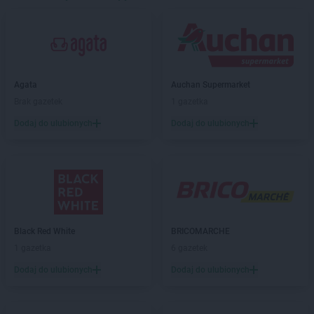
Black Red White
Głogów
Black Red White
Gniezno
Black Red White
Gorzów Wielkopolski
Black Red White
Grudziądz
Black Red White
Inowrocław
Agata
Auchan Supermarket
Brak gazetek
1 gazetka
Black Red White
Jelenia Góra
Dodaj do ulubionych
Dodaj do ulubionych
Black Red White
Kalisz
Black Red White
Kraków
Black Red White
Kraśnik
Black Red White
Krasnystaw
Black Red White
Krosno
Black Red White
BRICOMARCHE
Black Red White
Łęczna
1 gazetka
6 gazetek
Black Red White
Łódź
Dodaj do ulubionych
Dodaj do ulubionych
Black Red White
Legnica
Black Red White
Leszno