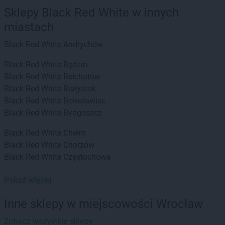
Sklepy Black Red White w innych
miastach
Black Red White
Andrychów
Black Red White
Będzin
Black Red White
Bełchatów
Black Red White
Białystok
Black Red White
Bolesławiec
Black Red White
Bydgoszcz
Black Red White
Chełm
Black Red White
Chorzów
Black Red White
Częstochowa
Black Red White
Dachnów
Pokaż więcej
Black Red White
Elbląg
Inne sklepy w miejscowości Wrocław
Black Red White
Gdańsk
Zobacz wszystkie sklepy