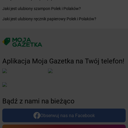
Żabka
Ceków
Jaki jest ulubiony szampon Polek i Polaków?
Żabka
Celestynów
Jaki jest ulubiony ręcznik papierowy Polek i Polaków?
Żabka
Cerekwica
Żabka
Cerkwica
Żabka
Cewice
Żabka
Chabówka
Żabka
Chałupki
Żabka
Charzykowy
Aplikacja Moja Gazetka na Twój telefon!
Żabka
Charzyno
Żabka
Chęciny
Żabka
Chełm
Żabka
Chełm Śląski
Żabka
Chełmek
Żabka
Chełmno
Bądź z nami na bieżąco
Żabka
Chełmsko Śląskie
Żabka
Chełmża
Obserwuj nas na Facebook
Żabka
Chłapowo
Żabka
Chlastawa