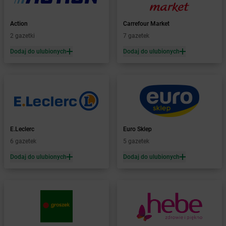
Żabka
Barcin
Żabka
Barczewo
Action
Carrefour Market
Żabka
Bardo
2 gazetki
7 gazetek
Żabka
Barlinek
Żabka
Barniewice
Dodaj do ulubionych
Dodaj do ulubionych
Żabka
Bartąg
Żabka
Bartoszyce
Żabka
Baruchowo
Żabka
Barwałd Średni
Żabka
Barwice
Żabka
Bażanowice
E.Leclerc
Euro Sklep
Żabka
Bęczków
6 gazetek
5 gazetek
Żabka
Będzin
Dodaj do ulubionych
Dodaj do ulubionych
Żabka
Bełchatów
Żabka
Bełsznica
Żabka
Bełżyce
Żabka
Bestwina
Żabka
Bestwinka
Żabka
Bezrzecze