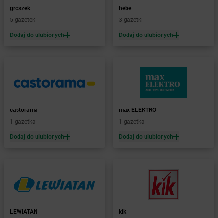
Żabka
BG1
groszek
hebe
Żabka
Biała
5 gazetek
3 gazetki
Żabka
Biała Druga
Dodaj do ulubionych
Dodaj do ulubionych
Żabka
Biała Piska
Żabka
Biała Podlaska
Żabka
Biała Rawska
Żabka
Białe Błota
Żabka
Białka
Żabka
Białka Tatrzańska
castorama
max ELEKTRO
Żabka
Białobrzegi
1 gazetka
1 gazetka
Żabka
Białogard
Żabka
Białogóra
Dodaj do ulubionych
Dodaj do ulubionych
Żabka
Białośliwie
Żabka
Białowieża
Żabka
Biały Dunajec
Żabka
Białystok
Żabka
Bibice
Żabka
Biczyce Dolne
LEWIATAN
kik
Żabka
Biecz