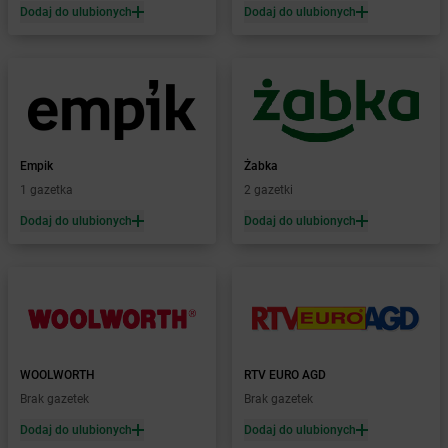
Żabka
Błażejewo
Dodaj do ulubionych
Dodaj do ulubionych
Żabka
Błażowa
Żabka
Blizne Łaszczyńskiego
Żabka
Bliżyn
Żabka
Blok Dobryszyce
Żabka
Błonie
Żabka
Bobolice
Empik
Żabka
Żabka
Bobolin
1 gazetka
2 gazetki
Żabka
Bobowa
Żabka
Bobrek
Dodaj do ulubionych
Dodaj do ulubionych
Żabka
Bobrowniki
Żabka
Bochnia
Żabka
Bodzechów
Żabka
Bodzentyn
Żabka
Bogatki
Żabka
Bogatynia
WOOLWORTH
RTV EURO AGD
Żabka
Bogdaniec
Brak gazetek
Brak gazetek
Żabka
Bogdanowo
Dodaj do ulubionych
Dodaj do ulubionych
Żabka
Boguchwała