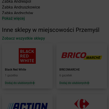
Żabka
Andrespol
Żabka
Andruszkowice
Żabka
Andrychów
Pokaż więcej
Żabka
Antonie
Żabka
Augustów
Inne sklepy w miejscowości Przemyśl
Żabka
Automat
Zobacz wszystkie sklepy
Żabka
Babica
Żabka
Babice Nowe
Żabka
Babimost
Żabka
Baborów
Żabka
Baboszewo
Żabka
Bachowice
Black Red White
BRICOMARCHE
Żabka
Bądkowo
1 gazetka
6 gazetek
Żabka
Bąków
Dodaj do ulubionych
Dodaj do ulubionych
Żabka
Bałtów
Żabka
Banino
Żabka
Baniocha
Żabka
Baranowo