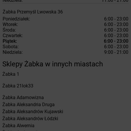
Niedziela:
11:00 - 21:00
Żabka
Przemyśl
Lwowska 36
Poniedziałek:
6:00 - 23:00
Wtorek:
6:00 - 23:00
Środa:
6:00 - 23:00
Czwartek:
6:00 - 23:00
Piątek:
6:00 - 23:00
Sobota:
6:00 - 23:00
Niedziela:
9:00 - 21:00
Sklepy Żabka w innych miastach
Żabka
1
Żabka
21lok33
Żabka
Adamowizna
Żabka
Aleksandria Druga
Żabka
Aleksandrów Kujawski
Żabka
Aleksandrów Łódzki
Żabka
Alwernia