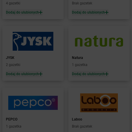
4 gazetki
Brak gazetek
Żabka
Biedrusko
Dodaj do ulubionych
Dodaj do ulubionych
Żabka
Bielany Wrocławskie
Żabka
Bielawa
Żabka
Bielsk
Żabka
Bielsk Podlaski
Żabka
Bielsko
Żabka
Bielsko-Biała
Żabka
Bieniewice
JYSK
Natura
Żabka
Bieruń
2 gazetki
1 gazetka
Żabka
Biery
Dodaj do ulubionych
Dodaj do ulubionych
Żabka
Bieżuń
Żabka
Bilcza
Żabka
Biłgoraj
Żabka
Biórków Mały
Żabka
Biskupice
Żabka
Biskupiec
Żabka
Biskupów
PEPCO
Laboo
Żabka
Blachownia
1 gazetka
Brak gazetek