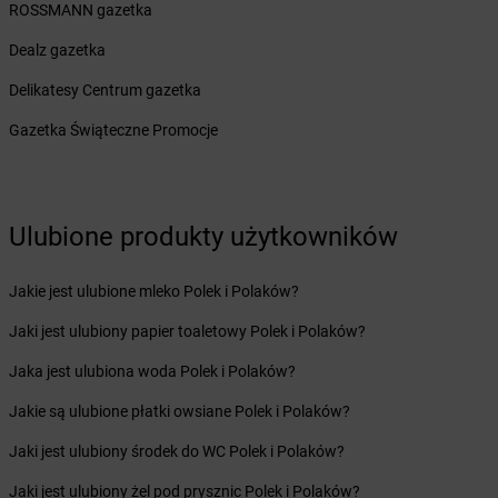
ROSSMANN gazetka
Żabka
Bulowice
Żabka
Busko-Zdrój
Dealz gazetka
Żabka
Bychawa
Delikatesy Centrum gazetka
Żabka
Bycina
Żabka
Byczyna
Gazetka Świąteczne Promocje
Żabka
Bydgoszcz
Żabka
Bydlin
Żabka
Bydlino
Ulubione produkty użytkowników
Żabka
Bystra
Żabka
Bystra Podhalańska
Żabka
Bystry
Jakie jest ulubione mleko Polek i Polaków?
Żabka
Bystrzyca
Jaki jest ulubiony papier toaletowy Polek i Polaków?
Żabka
Bystrzyca Kłodzka
Żabka
Bytom
Jaka jest ulubiona woda Polek i Polaków?
Żabka
Bytów
Jakie są ulubione płatki owsiane Polek i Polaków?
Żabka
Cedynia
Jaki jest ulubiony środek do WC Polek i Polaków?
Żabka
Cegłów
Jaki jest ulubiony żel pod prysznic Polek i Polaków?
Żabka
Cekcyn