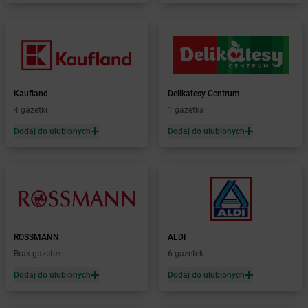
Żabka
Boguchwałowice
Żabka
Boguszów-Gorce
Żabka
Boguszyce
Żabka
Bohater
Żabka
Bojano
Żabka
Bojszowy
Kaufland
Delikatesy Centrum
Żabka
Bolechowo
4 gazetki
1 gazetka
Żabka
Bolęcin
Dodaj do ulubionych
Dodaj do ulubionych
Żabka
Bolesław
Żabka
Bolesławiec
Żabka
Bolewice
Żabka
Bolków
Żabka
Bolszewo
Żabka
Bońki
ROSSMANN
ALDI
Żabka
Borawe
Brak gazetek
6 gazetek
Żabka
Borek Stary
Żabka
Borek Wielkopolski
Dodaj do ulubionych
Dodaj do ulubionych
Żabka
Borkowo
Żabka
Borne Sulinowo