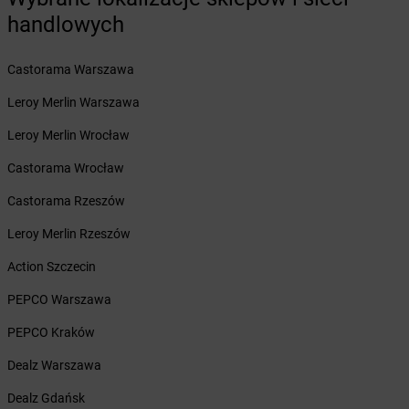
Żabka
Brodowo
handlowych
Żabka
Brody
Żabka
Brojce
Żabka
Castorama Warszawa
Bronina
Żabka
Brudzeń Duży
Leroy Merlin Warszawa
Żabka
Bruskowo Wielkie
Żabka
Leroy Merlin Wrocław
Brusy
Żabka
Brwinów
Castorama Wrocław
Żabka
Brynica
Żabka
Castorama Rzeszów
Brzączowice
Żabka
Brzeg
Leroy Merlin Rzeszów
Żabka
Brzeg Dolny
Żabka
Action Szczecin
Brześć Kujawski
Żabka
Brzesko
PEPCO Warszawa
Żabka
Brzeszcze
Żabka
PEPCO Kraków
Brzezia Łąka
Żabka
Brzeziny
Dealz Warszawa
Żabka
Brzezna
Żabka
Dealz Gdańsk
Brzeźnica