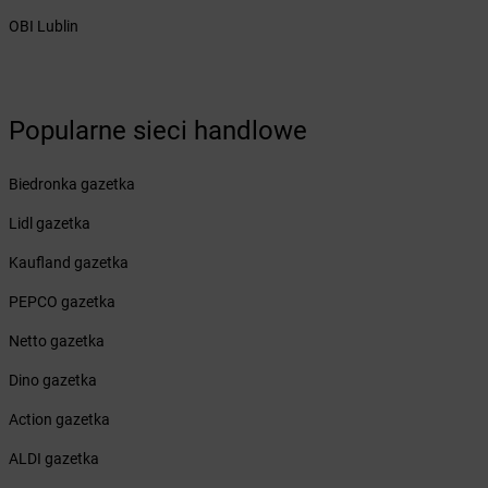
Żabka
Brzeźnio
OBI Lublin
Żabka
Brzezowa
Żabka
Brzezówka
Żabka
Brzoskwinia
Żabka
Brzostek
Popularne sieci handlowe
Żabka
Brzoza
Żabka
Brzozów
Biedronka gazetka
Żabka
Brzozówka
Żabka
Bucz
Lidl gazetka
Żabka
Buczkowice
Kaufland gazetka
Żabka
Budziechów
Żabka
Budziszewice
PEPCO gazetka
Żabka
Budzów
Netto gazetka
Żabka
Budzyń
Żabka
Bujaków
Dino gazetka
Żabka
Buk
Action gazetka
Żabka
Bukowiec
Żabka
Bukowina Tatrzańska
ALDI gazetka
Żabka
Bukowno