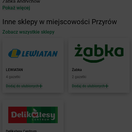
Żabka
Andrychów
Pokaż więcej
Żabka
Antonie
Żabka
Augustów
Inne sklepy w miejscowości Przyrów
Żabka
Automat
Zobacz wszystkie sklepy
Żabka
Babica
Żabka
Babice Nowe
Żabka
Babimost
Żabka
Baborów
Żabka
Baboszewo
Żabka
Bachowice
LEWIATAN
Żabka
Żabka
Bądkowo
4 gazetki
2 gazetki
Żabka
Bąków
Dodaj do ulubionych
Dodaj do ulubionych
Żabka
Bałtów
Żabka
Banino
Żabka
Baniocha
Żabka
Baranowo
Żabka
Barcin
Żabka
Barczewo
Delikatesy Centrum