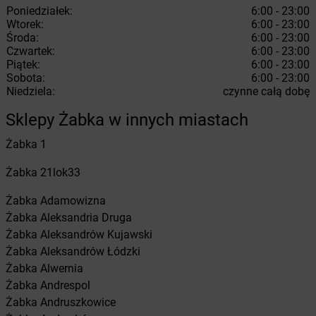
Poniedziałek:
6:00 - 23:00
Wtorek:
6:00 - 23:00
Środa:
6:00 - 23:00
Czwartek:
6:00 - 23:00
Piątek:
6:00 - 23:00
Sobota:
6:00 - 23:00
Niedziela:
czynne całą dobę
Sklepy Żabka w innych miastach
Żabka
1
Żabka
21lok33
Żabka
Adamowizna
Żabka
Aleksandria Druga
Żabka
Aleksandrów Kujawski
Żabka
Aleksandrów Łódzki
Żabka
Alwernia
Żabka
Andrespol
Żabka
Andruszkowice