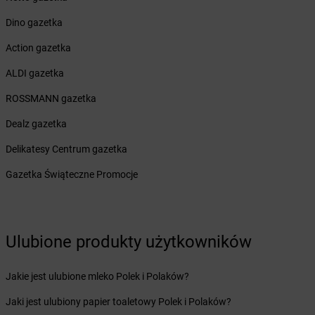
Żabka
Bielawa
Dino gazetka
Żabka
Bielsk
Żabka
Bielsk Podlaski
Action gazetka
Żabka
Bielsko
ALDI gazetka
Żabka
Bielsko-Biała
Żabka
Bieniewice
ROSSMANN gazetka
Żabka
Bieruń
Dealz gazetka
Żabka
Biery
Żabka
Bieżuń
Delikatesy Centrum gazetka
Żabka
Bilcza
Gazetka Świąteczne Promocje
Żabka
Biłgoraj
Żabka
Biórków Mały
Żabka
Biskupice
Żabka
Biskupiec
Ulubione produkty użytkowników
Żabka
Biskupów
Żabka
Blachownia
Jakie jest ulubione mleko Polek i Polaków?
Żabka
Błażejewo
Żabka
Błażowa
Jaki jest ulubiony papier toaletowy Polek i Polaków?