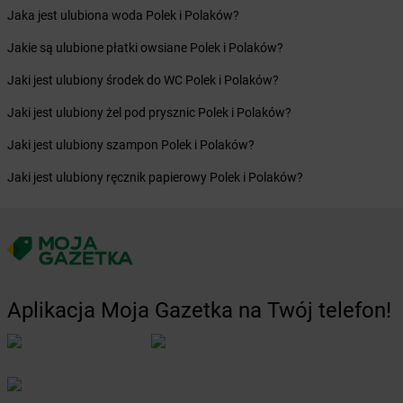
Żabka
Blizne Łaszczyńskiego
Jaka jest ulubiona woda Polek i Polaków?
Żabka
Bliżyn
Żabka
Blok Dobryszyce
Jakie są ulubione płatki owsiane Polek i Polaków?
Żabka
Błonie
Jaki jest ulubiony środek do WC Polek i Polaków?
Żabka
Bobolice
Żabka
Bobolin
Jaki jest ulubiony żel pod prysznic Polek i Polaków?
Żabka
Bobowa
Jaki jest ulubiony szampon Polek i Polaków?
Żabka
Bobrek
Żabka
Bobrowniki
Jaki jest ulubiony ręcznik papierowy Polek i Polaków?
Żabka
Bochnia
Żabka
Bodzechów
Żabka
Bodzentyn
Żabka
Bogatki
Żabka
Bogatynia
Żabka
Bogdaniec
Aplikacja Moja Gazetka na Twój telefon!
Żabka
Bogdanowo
Żabka
Boguchwała
Żabka
Boguchwałowice
Żabka
Boguszów-Gorce