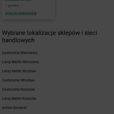
Żabka
Bardo
1 gazetka
Żabka
Barlinek
Żabka
Barniewice
Dodaj do ulubionych
Żabka
Bartąg
Żabka
Bartoszyce
Żabka
Wybrane lokalizacje sklepów i sieci
Baruchowo
Żabka
Barwałd Średni
handlowych
Żabka
Barwice
Żabka
Bażanowice
Castorama Warszawa
Żabka
Bęczków
Żabka
Leroy Merlin Warszawa
Będzin
Żabka
Bełchatów
Leroy Merlin Wrocław
Żabka
Bełsznica
Żabka
Castorama Wrocław
Bełżyce
Żabka
Bestwina
Castorama Rzeszów
Żabka
Bestwinka
Żabka
Leroy Merlin Rzeszów
Bezrzecze
Żabka
BG1
Action Szczecin
Żabka
Biała