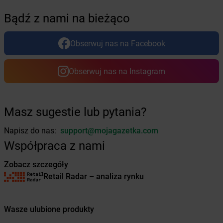
Żabka
Boguszyce
Bądź z nami na bieżąco
Żabka
Bohater
Żabka
Bojano
Żabka
Bojszowy
Obserwuj nas na Facebook
Żabka
Bolechowo
Żabka
Bolęcin
Obserwuj nas na Instagram
Żabka
Bolesław
Żabka
Bolesławiec
Żabka
Bolewice
Masz sugestie lub pytania?
Żabka
Bolków
Żabka
Bolszewo
Napisz do nas:
support@mojagazetka.com
Żabka
Bońki
Współpraca z nami
Żabka
Borawe
Żabka
Borek Stary
Zobacz szczegóły
Żabka
Borek Wielkopolski
Retail Radar – analiza rynku
Żabka
Borkowo
Żabka
Borne Sulinowo
Żabka
Boronów
Wasze ulubione produkty
Żabka
Borowa