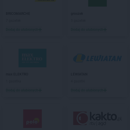
Żabka
Baboszewo
Żabka
Bachowice
BRICOMARCHE
groszek
Żabka
Bądkowo
7 gazetek
5 gazetek
Żabka
Bąków
Dodaj do ulubionych
Dodaj do ulubionych
Żabka
Bałtów
Żabka
Banino
Żabka
Baniocha
Żabka
Baranowo
Żabka
Barcin
Żabka
Barczewo
max ELEKTRO
LEWIATAN
Żabka
Bardo
1 gazetka
4 gazetki
Żabka
Barlinek
Żabka
Barniewice
Dodaj do ulubionych
Dodaj do ulubionych
Żabka
Bartąg
Żabka
Bartoszyce
Żabka
Baruchowo
Żabka
Barwałd Średni
Żabka
Barwice