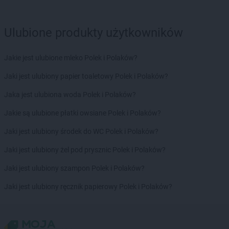
Żabka
Boża Wola
Żabka
Bralin
Ulubione produkty użytkowników
Żabka
Branice
Żabka
Braniewo
Jakie jest ulubione mleko Polek i Polaków?
Żabka
Brańsk
Żabka
Brenna
Jaki jest ulubiony papier toaletowy Polek i Polaków?
Żabka
Brodnica
Jaka jest ulubiona woda Polek i Polaków?
Żabka
Brodnica Górna
Żabka
Brodowo
Jakie są ulubione płatki owsiane Polek i Polaków?
Żabka
Brody
Jaki jest ulubiony środek do WC Polek i Polaków?
Żabka
Brojce
Żabka
Bronina
Jaki jest ulubiony żel pod prysznic Polek i Polaków?
Żabka
Brudzeń Duży
Jaki jest ulubiony szampon Polek i Polaków?
Żabka
Bruskowo Wielkie
Żabka
Brusy
Jaki jest ulubiony ręcznik papierowy Polek i Polaków?
Żabka
Brwinów
Żabka
Brynica
Żabka
Brzączowice