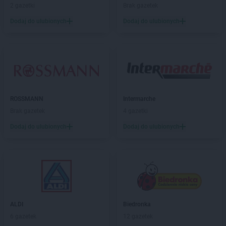
2 gazetki
Brak gazetek
Żabka
Bialogard
Żabka
Białogóra
Dodaj do ulubionych
Dodaj do ulubionych
Żabka
Białośliwie
Żabka
Białowieża
Żabka
Biały Dunajec
Żabka
Białystok
Żabka
Bibice
Żabka
Biczyce Dolne
ROSSMANN
Intermarche
Żabka
Biecz
Brak gazetek
4 gazetki
Żabka
Biedrusko
Dodaj do ulubionych
Dodaj do ulubionych
Żabka
Bielany Wrocławskie
Żabka
Bielawa
Żabka
Bielsk
Żabka
Bielsk Podlaski
Żabka
Bielsko
Żabka
Bielsko-Biała
Żabka
Bieniewice
ALDI
Biedronka
Żabka
Bieruń
6 gazetek
12 gazetek
Żabka
Biery