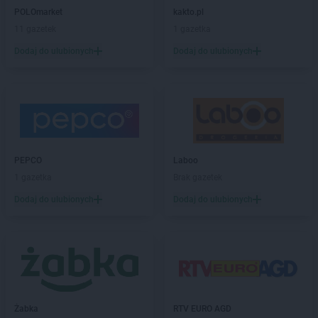
Żabka
Bażanowice
POLOmarket
kakto.pl
Żabka
Bęczków
11 gazetek
1 gazetka
Żabka
Będzin
Dodaj do ulubionych
Dodaj do ulubionych
Żabka
Bełchatów
Żabka
Bełsznica
Żabka
Bełżyce
Żabka
Bestwina
Żabka
Bestwinka
Żabka
Bezrzecze
Żabka
BG1
PEPCO
Laboo
Żabka
Biała
1 gazetka
Brak gazetek
Żabka
Biała Druga
Dodaj do ulubionych
Dodaj do ulubionych
Żabka
Biała Piska
Żabka
Biała Podlaska
Żabka
Biała Rawska
Żabka
Białe Błota
Żabka
Białka
Żabka
Białka Tatrzańska
Żabka
RTV EURO AGD
Żabka
Białobrzegi