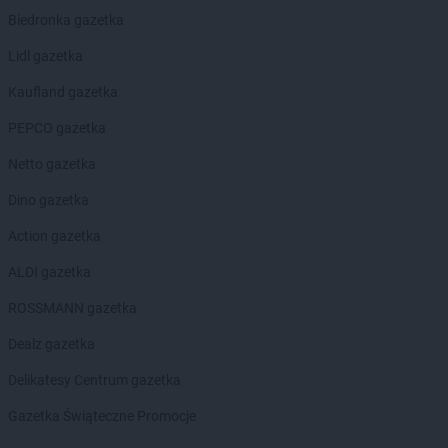
Żabka
Bolewice
Biedronka gazetka
Żabka
Bolków
Lidl gazetka
Żabka
Bolszewo
Żabka
Bońki
Kaufland gazetka
Żabka
Borawe
PEPCO gazetka
Żabka
Borek Stary
Żabka
Borek Wielkopolski
Netto gazetka
Żabka
Borkowo
Dino gazetka
Żabka
Borne Sulinowo
Żabka
Boronów
Action gazetka
Żabka
Borowa
ALDI gazetka
Żabka
Borowianka
Żabka
Borówiec
ROSSMANN gazetka
Żabka
Borówno
Dealz gazetka
Żabka
Borowo
Żabka
Boruja Kościelna
Delikatesy Centrum gazetka
Żabka
Borzęcin Duży
Gazetka Świąteczne Promocje
Żabka
Borzygniew
Żabka
Borzytuchom