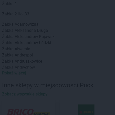
Żabka
1
Żabka
21lok33
Żabka
Adamowizna
Żabka
Aleksandria Druga
Żabka
Aleksandrów Kujawski
Żabka
Aleksandrów Łódzki
Żabka
Alwernia
Żabka
Andrespol
Żabka
Andruszkowice
Żabka
Andrychów
Pokaż więcej
Żabka
Antonie
Żabka
Augustów
Inne sklepy w miejscowości Puck
Żabka
Automat
Zobacz wszystkie sklepy
Żabka
Babica
Żabka
Babice Nowe
Żabka
Babimost
Żabka
Baborów