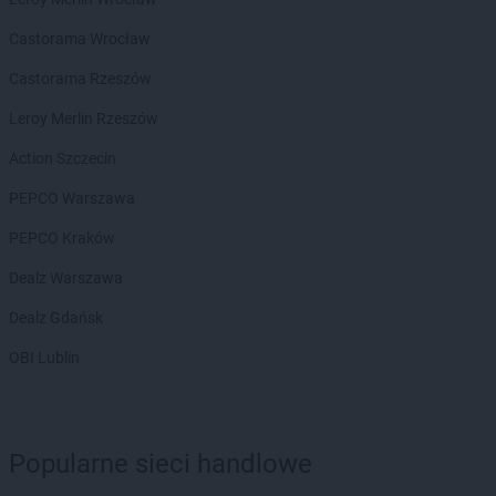
Żabka
Bobrowniki
Żabka
Bochnia
Castorama Wrocław
Żabka
Bodzechów
Castorama Rzeszów
Żabka
Bodzentyn
Żabka
Bogatki
Leroy Merlin Rzeszów
Żabka
Bogatynia
Action Szczecin
Żabka
Bogdaniec
Żabka
Bogdanowo
PEPCO Warszawa
Żabka
Boguchwała
PEPCO Kraków
Żabka
Boguchwałowice
Żabka
Boguszów-Gorce
Dealz Warszawa
Żabka
Boguszyce
Dealz Gdańsk
Żabka
Bohater
Żabka
Bojano
OBI Lublin
Żabka
Bojszowy
Żabka
Bolechowo
Żabka
Bolęcin
Żabka
Popularne sieci handlowe
Bolesław
Żabka
Bolesławiec