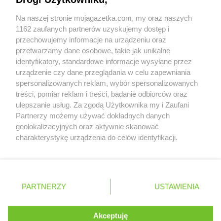
Współpraca z nami
Żabka
Budziechów
Na naszej stronie mojagazetka.com, my oraz naszych
Żabka
Budziszewice
Zobacz szczegóły
1162 zaufanych partnerów uzyskujemy dostęp i
Żabka
Budzów
Retail Radar – analiza rynku
przechowujemy informacje na urządzeniu oraz
Żabka
Budzyń
przetwarzamy dane osobowe, takie jak unikalne
Żabka
Bujaków
identyfikatory, standardowe informacje wysyłane przez
Żabka
Buk
Wasze ulubione produkty
urządzenie czy dane przeglądania w celu zapewniania
Żabka
Bukowiec
spersonalizowanych reklam, wybór spersonalizowanych
Żabka
Bukowina Tatrzańska
Regulamin serwisu i polityka prywatności
treści, pomiar reklam i treści, badanie odbiorców oraz
Żabka
Bukowno
ulepszanie usług. Za zgodą Użytkownika my i Zaufani
Mapa strony
Żabka
Bulowice
Partnerzy możemy używać dokładnych danych
Żabka
Busko-Zdrój
geolokalizacyjnych oraz aktywnie skanować
Zawsze najnowsze gazetki w naszej
Wszystkie miasta z lokalizacjami sklepów
Żabka
charakterystykę urządzenia do celów identyfikacji.
Bychawa
Ponieważ cenimy Twoją prywatność, prosimy o zgodę na
aplikacji
Żabka
Bycina
korzystanie z tych technologii poprzez kliknięcie
Żabka
Byczyna
„Akceptuję”. Zgoda jest dobrowolna i zawsze możesz ją
Żabka
Bydgoszcz
+ 1,5 mln zadowolonych kupujących
zmienić/wycofać klikając przycisk ustawień prywatności
Polska
Czechy
Ukraina
Litwa
Słowacja
Rumunia
Żabka
Bydlin
PARTNERZY
USTAWIENIA
znajdujący się w lewym dolnym rogu strony
Żabka
Bydlino
Żabka
Bystra
. Niektóre rodzaje przetwarzania danych nie wymagają
Akceptuję
Żabka
Bystra Podhalańska