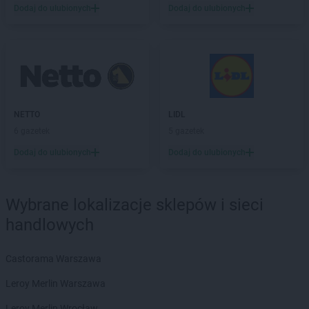
Dodaj do ulubionych
Dodaj do ulubionych
Żabka
Bieżuń
Żabka
Bilcza
Żabka
Biłgoraj
Żabka
Biórków Mały
Żabka
Biskupice
Żabka
Biskupiec
Żabka
Biskupów
NETTO
LIDL
Żabka
Blachownia
6 gazetek
5 gazetek
Żabka
Błażejewo
Dodaj do ulubionych
Dodaj do ulubionych
Żabka
Błażowa
Żabka
Blizne Łaszczyńskiego
Żabka
Bliżyn
Wybrane lokalizacje sklepów i sieci
Żabka
Blok Dobryszyce
handlowych
Żabka
Błonie
Żabka
Bobolice
Castorama Warszawa
Żabka
Bobolin
Żabka
Bobowa
Leroy Merlin Warszawa
Żabka
Bobrek
Leroy Merlin Wrocław