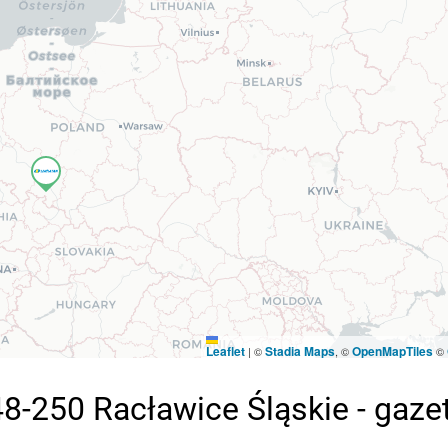
Leaflet
Stadia Maps
OpenMapTiles
|
©
, ©
©
8-250 Racławice Śląskie - gaze