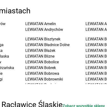
miastach
rów
LEWIATAN
Amelin
LEWIATAN
A
LEWIATAN
Andrychów
LEWIATAN
A
LEWIATAN
Bisztynek
LEWIATAN
B
ga
LEWIATAN
Bładnice Dolne
LEWIATAN
B
ka
LEWIATAN
Błażek
LEWIATAN
B
laska
LEWIATAN
Blizne
LEWIATAN
B
w
LEWIATAN
Bobolice
LEWIATAN
B
trzańska
LEWIATAN
Bobrek
LEWIATAN
B
ie
LEWIATAN
Bobrowa
LEWIATAN
B
gi
LEWIATAN
Bobrowniki
LEWIATAN
B
LEWIATAN
Bochnia
LEWIATAN
B
LEWIATAN
Bodzanów
LEWIATAN
B
LEWIATAN
Bodzechów
LEWIATAN
B
ciół
LEWIATAN
Bodzentyn
LEWIATAN
B
 Racławice Śląskie
Zobacz wszystkie sklepy