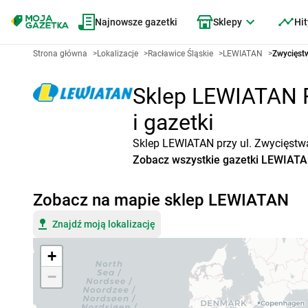
Najnowsze gazetki
Sklepy
Hit
Strona główna
>
Lokalizacje
>
Racławice Śląskie
>
LEWIATAN
>
Zwycięstw
Sklep LEWIATAN Ra
i gazetki
Sklep LEWIATAN przy ul. Zwycięstwa
Zobacz wszystkie gazetki LEWIAT
Zobacz na mapie sklep LEWIATAN
Znajdź moją lokalizację
+
−