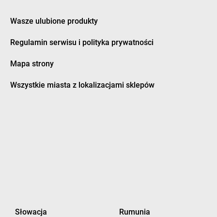
rzewica
LEWIATAN
Działoszyce
rzycim
LEWIATAN
Działyń
Wasze ulubione produkty
ubeninki
LEWIATAN
Dziembowo
Regulamin serwisu i polityka prywatności
ubidze
LEWIATAN
Dzierżanowo
ubienka
LEWIATAN
Dzierzgoń
Mapa strony
uczki
LEWIATAN
Dzierżów
usocin
LEWIATAN
Dziewiętlice
Wszystkie miasta z lokalizacjami sklepów
uszniki-Zdrój
LEWIATAN
Dzikowiec
worszowice
LEWIATAN
Dziwiszów
LEWIATAN
Dźwiersztyny
ylaki
LEWIATAN
Dźwierzuty
rampol
rydrychowice
orzyce
LEWIATAN
Gręboszów
orzyczki
LEWIATAN
Gręzówka
Słowacja
Rumunia