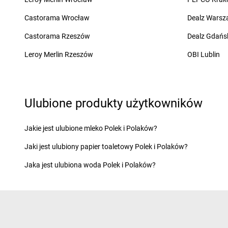
LEWIATAN
Cekcyn
LEWIATAN
Chodzież
LEWIATAN
Cerkwica
LEWIATAN
Choiny
Castorama Wrocław
Dealz Wars
LEWIATAN
Cewków
LEWIATAN
Chojnów
Castorama Rzeszów
Dealz Gdańs
LEWIATAN
Chechło
LEWIATAN
Chorzele
LEWIATAN
Chełm
LEWIATAN
Chorzeni
Leroy Merlin Rzeszów
OBI Lublin
LEWIATAN
Chełm Śląski
LEWIATAN
Chorzów
LEWIATAN
Chełmiec
LEWIATAN
Choszcz
LEWIATAN
Chlewiska
LEWIATAN
Chroberz
LEWIATAN
Chmielek
LEWIATAN
Chromin
Ulubione produkty użytkowników
LEWIATAN
Chmielno
LEWIATAN
Chróścic
LEWIATAN
Choceń
LEWIATAN
Chrośla
Jakie jest ulubione mleko Polek i Polaków?
LEWIATAN
Chochołów
LEWIATAN
Chrostko
Jaki jest ulubiony papier toaletowy Polek i Polaków?
LEWIATAN
Chocianów
LEWIATAN
Chrzanó
LEWIATAN
Chodecz
LEWIATAN
Chrzęsne
Jaka jest ulubiona woda Polek i Polaków?
LEWIATAN
Chodów
LEWIATAN
Chybie
LEWIATAN
Ćmiłów
LEWIATAN
Dąbcze
LEWIATAN
Darłowo
LEWIATAN
Dąbroszyn
LEWIATAN
Dębica