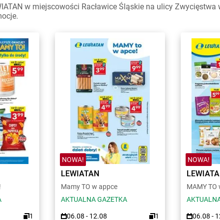
IATAN w miejscowości Racławice Śląskie na ulicy Zwycięstwa w
mocje.
NOWA!
NOWA!
LEWIATAN
LEWIAT
!
Mamy TO w appce
MAMY TO w
A
AKTUALNA GAZETKA
AKTUALNA
1
06.08 - 12.08
1
06.08 - 