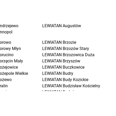
ndrzejewo
LEWIATAN
Augustów
nnopol
orowo
LEWIATAN
Brzozie
orowy Młyn
LEWIATAN
Brzozów Stary
orucino
LEWIATAN
Brzozowica Duża
orzęcin Mały
LEWIATAN
Brzyszów
ożejowice
LEWIATAN
Buczkowice
ożepole Wielkie
LEWIATAN
Budry
ożewo
LEWIATAN
Budy Kozickie
ralin
LEWIATAN
Budzisław Kościelny
raniewo
LEWIATAN
Budzów
ratkowice
LEWIATAN
Budzyń
renna
LEWIATAN
Buk
renno
LEWIATAN
Buków