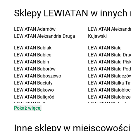
Sklepy LEWIATAN w innych 
LEWIATAN
Adamów
LEWIATAN
Aleksand
LEWIATAN
Aleksandria Druga
Kujawski
LEWIATAN
Babiak
LEWIATAN
Biała
LEWIATAN
Babice
LEWIATAN
Biała Dru
LEWIATAN
Babin
LEWIATAN
Biała Pis
LEWIATAN
Baborów
LEWIATAN
Biała Pod
LEWIATAN
Baboszewo
LEWIATAN
Białaczó
LEWIATAN
Baciuty
LEWIATAN
Białka Ta
LEWIATAN
Bąkowo
LEWIATAN
Białobłoc
LEWIATAN
Baligród
LEWIATAN
Białobrze
LEWIATAN
Balin
LEWIATAN
Białogóra
Pokaż więcej
LEWIATAN
Banino
LEWIATAN
Białopole
LEWIATAN
Baranowo
LEWIATAN
Biały Bór
LEWIATAN
Barcino
LEWIATAN
Biały Koś
Inne sklepy w miejscowości