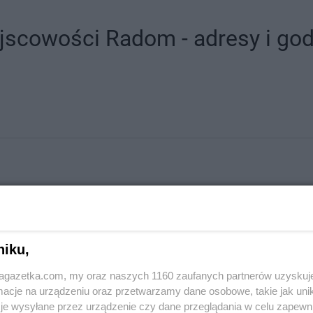
jscowości Radom - adresy i god
niku,
jagazetka.com, my oraz naszych 1160 zaufanych partnerów uzyskuj
ach
cje na urządzeniu oraz przetwarzamy dane osobowe, takie jak unika
je wysyłane przez urządzenie czy dane przeglądania w celu zapewn