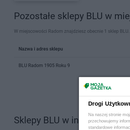
Pozostałe sklepy BLU w mie
W miejscowości Radom znajdziesz obecnie 1 sklep BLU.
Nazwa i adres sklepu
BLU
Radom
1905 Roku 9
Drogi Użytkow
Na naszej stronie mo
Sklepy BLU w innych miast
przechowujemy informa
standardowe informac