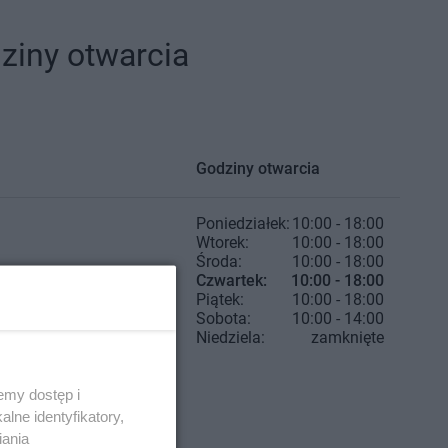
ziny otwarcia
Godziny otwarcia
Poniedziałek:
10:00 - 18:00
Wtorek:
10:00 - 18:00
Środa:
10:00 - 18:00
Czwartek:
10:00 - 18:00
Piątek:
10:00 - 18:00
Sobota:
10:00 - 14:00
Niedziela:
zamknięte
emy dostęp i
lne identyfikatory,
iania