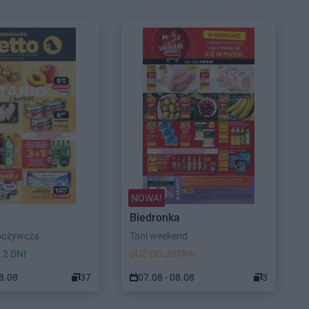
NOWA!
Biedronka
pożywcza
Tani weekend
 2 DNI
JUŻ OD JUTRA!
08.08
37
07.08 - 08.08
3