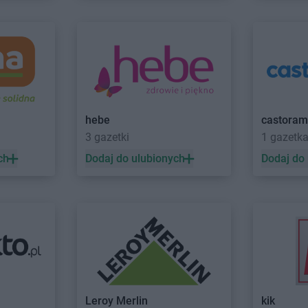
hebe
castora
3 gazetki
1 gazetk
ch
Dodaj do ulubionych
Dodaj do
Leroy Merlin
kik