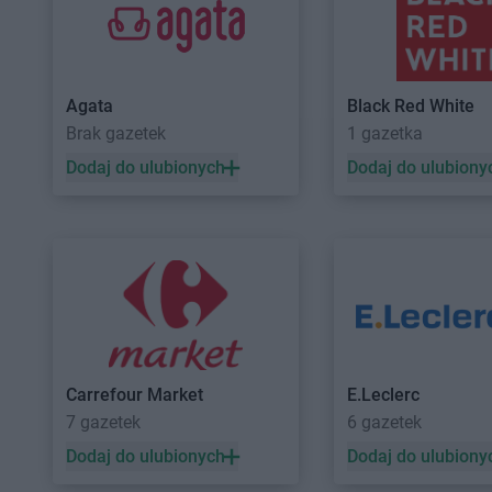
BLU
Mława
BLU
Namysłów
BLU
Nowy Sącz
Agata
Black Red White
BLU
Olsztyn
BLU
Ostrowiec Święt
Brak gazetek
1 gazetka
BLU
Piła
BLU
Piotrków Trybun
Dodaj do ulubionych
Dodaj do ulubiony
BLU
Radom
BLU
Rumia
BLU
Siedlce
BLU
Skierniewice
BLU
Skarżysko-Kamienna
BLU
Słupsk
BLU
Świdnica
BLU
Tarnobrzeg
BLU
Tarnów
Carrefour Market
E.Leclerc
BLU
Węgrów
BLU
Włocławek
7 gazetek
6 gazetek
BLU
Zamość
BLU
Zduńska Wola
Dodaj do ulubionych
Dodaj do ulubiony