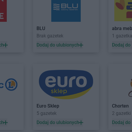
BLU
abra meb
okrzyski
Brak gazetek
1 gazetk
alski
BLU
Płońsk
BLU
Poznań
ch
Dodaj do ulubionych
Dodaj do
BLU
Rzeszów
BLU
Starogard Gdański
BLU
Suwałki
BLU
Tczew
BLU
Toruń
Euro Sklep
Chorten
5 gazetek
2 gazetki
BLU
Zielona Góra
ch
Dodaj do ulubionych
Dodaj do