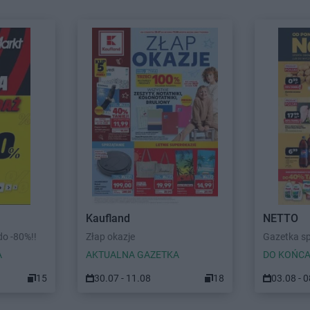
Kaufland
NETTO
o -80%!!
Złap okazje
Gazetka s
A
AKTUALNA GAZETKA
DO KOŃCA
15
30.07 - 11.08
18
03.08 - 