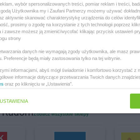
klam, wybór spersonalizowanych treści, pomiar reklam i treści, bad
 zgodą Użytkownika my i Zaufani Partnerzy możemy używać dokład
az aktywnie skanować charakterystykę urządzenia do celów identyfi
BLU
Bielsko-Biała
BLU
Bochni
ść, prosimy o zgodę na korzystanie z tych technologii poprzez klikn
BLU
Bierzglinek
BLU
Bydgos
a i zawsze możesz ją zmienić/wycofać klikając przycisk ustawień pr
ogu strony
BLU
Ciechanów
BLU
Cieszyn
rzetwarzania danych nie wymagają zgody użytkownika, ale masz praw
. Preferencje będą miały zastosowania tylko na tej witrynie.
szymi informacjami, abyś mógł świadomie i komfortowo korzystać z
BLU
Grudziądz
gółowe informacje dotyczące przetwarzania Twoich danych znajdzi
es
oraz po kliknięciu w „Ustawienia”.
USTAWIENIA
BLU
Koszalin
BLU
Kwidzy
BLU
Krosno
i Radom
Zobacz wszystkie sklepy
BLU
Łowicz