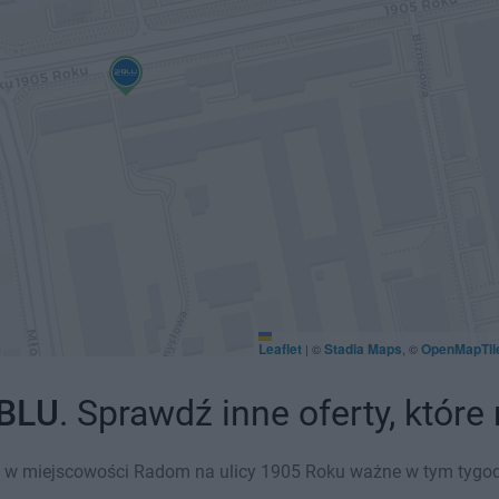
Leaflet
Stadia Maps
OpenMapTil
|
©
, ©
BLU
. Sprawdź inne oferty, któr
 w miejscowości Radom na ulicy 1905 Roku ważne w tym tygodniu