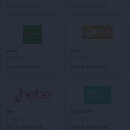
RTV EURO AGD
Czeladź
Dodaj do ulubionych
Dodaj do ulubionych
RTV EURO AGD
Częstochowa
RTV EURO AGD
Dąbrowa Górnicza
RTV EURO AGD
Dębica
RTV EURO AGD
Dęblin
RTV EURO AGD
Dworzec
RTV EURO AGD
Działdowo
groszek
Gama
RTV EURO AGD
Dzierżoniów
5 gazetek
1 gazetka
RTV EURO AGD
Elbląg
Dodaj do ulubionych
Dodaj do ulubionych
RTV EURO AGD
Ełk
RTV EURO AGD
Garwolin
RTV EURO AGD
Gdańsk
RTV EURO AGD
Gdynia
RTV EURO AGD
Giżycko
hebe
max ELEKTRO
RTV EURO AGD
Gliwice
3 gazetki
1 gazetka
RTV EURO AGD
Głogów
RTV EURO AGD
Gniezno
Dodaj do ulubionych
Dodaj do ulubionych