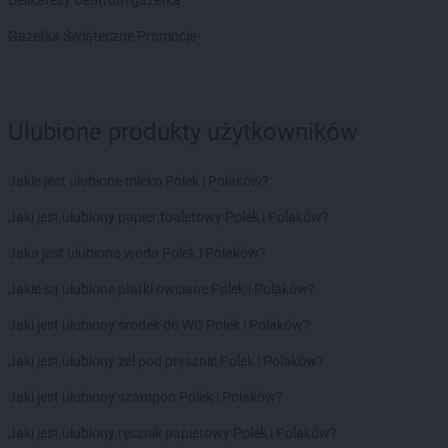
Delikatesy Centrum gazetka
RTV EURO AGD
Skierniewice
Gazetka Świąteczne Promocje
RTV EURO AGD
Skoczów
RTV EURO AGD
Słupsk
RTV EURO AGD
Sokołów Podlaski
RTV EURO AGD
Solec Kujawski
Ulubione produkty użytkowników
RTV EURO AGD
Sosnowiec
RTV EURO AGD
Stalowa Wola
Jakie jest ulubione mleko Polek i Polaków?
RTV EURO AGD
Stara Iwiczna
RTV EURO AGD
Starachowice
Jaki jest ulubiony papier toaletowy Polek i Polaków?
RTV EURO AGD
Stargard
Jaka jest ulubiona woda Polek i Polaków?
RTV EURO AGD
Starogard Gdański
RTV EURO AGD
Stojadła
Jakie są ulubione płatki owsiane Polek i Polaków?
RTV EURO AGD
Strzegom
Jaki jest ulubiony środek do WC Polek i Polaków?
RTV EURO AGD
Strzelce Opolskie
RTV EURO AGD
Suwałki
Jaki jest ulubiony żel pod prysznic Polek i Polaków?
RTV EURO AGD
Swadzim
Jaki jest ulubiony szampon Polek i Polaków?
RTV EURO AGD
Swarzędz
RTV EURO AGD
Szamotuły
Jaki jest ulubiony ręcznik papierowy Polek i Polaków?