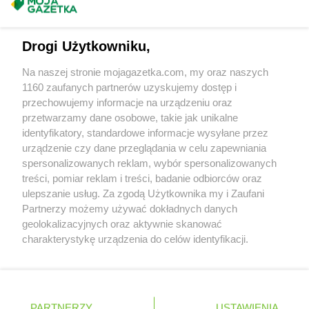
Masz sugestie lub pytania?
RTV EURO AGD
Tomaszów Mazowiecki
RTV EURO AGD
Toruń
Napisz do nas:
support@mojagazetka.com
Drogi Użytkowniku,
RTV EURO AGD
Trzcianka
Współpraca z nami
RTV EURO AGD
Tychy
Na naszej stronie mojagazetka.com, my oraz naszych
Zobacz szczegóły
1160 zaufanych partnerów uzyskujemy dostęp i
RTV EURO AGD
Wadowice
Retail Radar – analiza rynku
przechowujemy informacje na urządzeniu oraz
RTV EURO AGD
Warszawa
przetwarzamy dane osobowe, takie jak unikalne
RTV EURO AGD
Wejherowo
identyfikatory, standardowe informacje wysyłane przez
RTV EURO AGD
Wieluń
Wasze ulubione produkty
urządzenie czy dane przeglądania w celu zapewniania
RTV EURO AGD
Władysławowo
spersonalizowanych reklam, wybór spersonalizowanych
RTV EURO AGD
Włocławek
Regulamin serwisu i polityka prywatności
treści, pomiar reklam i treści, badanie odbiorców oraz
RTV EURO AGD
Wodzisław Śląski
ulepszanie usług. Za zgodą Użytkownika my i Zaufani
Mapa strony
RTV EURO AGD
Wojtówka
Partnerzy możemy używać dokładnych danych
RTV EURO AGD
geolokalizacyjnych oraz aktywnie skanować
Wołomin
Zawsze najnowsze gazetki w naszej
Wszystkie miasta z lokalizacjami sklepów
charakterystykę urządzenia do celów identyfikacji.
RTV EURO AGD
Wolsztyn
Ponieważ cenimy Twoją prywatność, prosimy o zgodę na
aplikacji
RTV EURO AGD
Wrocław
korzystanie z tych technologii poprzez kliknięcie
RTV EURO AGD
Września
„Akceptuję”. Zgoda jest dobrowolna i zawsze możesz ją
RTV EURO AGD
Wyszków
+ 1,5 mln zadowolonych kupujących
zmienić/wycofać klikając przycisk ustawień prywatności
Polska
Czechy
Ukraina
Litwa
Słowacja
Rumunia
PARTNERZY
USTAWIENIA