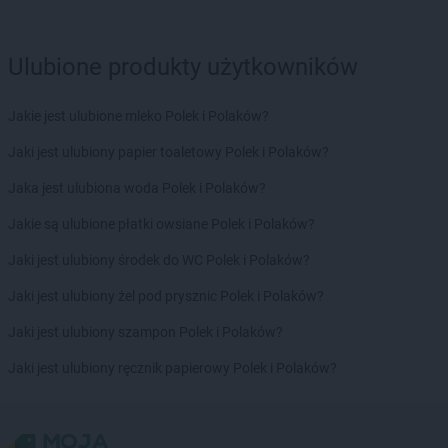
LEWIATAN
Bodzechów
LEWIATAN
Bodzentyn
Ulubione produkty użytkowników
LEWIATAN
Bogumiłowice
LEWIATAN
Bojano
Jakie jest ulubione mleko Polek i Polaków?
LEWIATAN
Bojszowy
LEWIATAN
Bolechowice
Jaki jest ulubiony papier toaletowy Polek i Polaków?
LEWIATAN
Bolesław
Jaka jest ulubiona woda Polek i Polaków?
LEWIATAN
Bolesławiec
LEWIATAN
Bolestraszyce
Jakie są ulubione płatki owsiane Polek i Polaków?
LEWIATAN
Boleszkowice
Jaki jest ulubiony środek do WC Polek i Polaków?
LEWIATAN
Bolków
LEWIATAN
Bolszewo
Jaki jest ulubiony żel pod prysznic Polek i Polaków?
LEWIATAN
Bondyrz
Jaki jest ulubiony szampon Polek i Polaków?
LEWIATAN
Borki
LEWIATAN
Borki Wielkie
Jaki jest ulubiony ręcznik papierowy Polek i Polaków?
LEWIATAN
Boronów
LEWIATAN
Borowa
LEWIATAN
Borowe