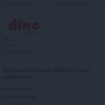
Dodaj do ulubionych
Dodaj do ulubionych
LEWIATAN
Barlinek
LEWIATAN
Bartniczka
LEWIATAN
Bartoszyce
LEWIATAN
Barwałd Dolny
LEWIATAN
Barwice
LEWIATAN
Batorz
LEWIATAN
Bębło
dino
LEWIATAN
Będzin
2 gazetki
LEWIATAN
Bejsce
Dodaj do ulubionych
LEWIATAN
Bełk
LEWIATAN
Bełżyce
LEWIATAN
Benice
Wybrane lokalizacje sklepów i sieci
LEWIATAN
Bęsia
handlowych
LEWIATAN
Bestwina
LEWIATAN
Bestwinka
Castorama Warszawa
LEWIATAN
Biadoliny Szlacheckie
LEWIATAN
Biała
Leroy Merlin Warszawa
LEWIATAN
Biała Druga