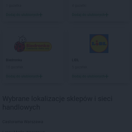
Gama
1 gazetka
Jawiszowice
4 gazetki
Gama
Jelenia Góra
Dodaj do ulubionych
Dodaj do ulubionych
Gama
Jeżowe
Gama
Jurgów
Gama
Juszczyna
Gama
Kąkolewnica
Gama
Kamień
Gama
Kędzierzyn-Koźle
Biedronka
LIDL
Gama
Kępice
10 gazetek
5 gazetek
Gama
Kętrzyn
Dodaj do ulubionych
Dodaj do ulubionych
Gama
Kielce
Gama
Kiwity
Gama
Klęczany
Wybrane lokalizacje sklepów i sieci
Gama
Kleosin
handlowych
Gama
Klichy
Gama
Klimontów
Castorama Warszawa
Gama
Kłuśno
Gama
Koczała