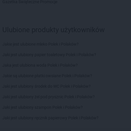
Gazetka Świąteczne Promocje
Gama
Liśnik Duży
Gama
Lisów
Gama
Lubartów
Gama
Lubawa
Ulubione produkty użytkowników
Gama
Lubiczyn
Gama
Lubowidz
Jakie jest ulubione mleko Polek i Polaków?
Gama
Majdan
Jaki jest ulubiony papier toaletowy Polek i Polaków?
Gama
Majdan Królewski
Jaka jest ulubiona woda Polek i Polaków?
Gama
Makarki
Gama
Miastko
Jakie są ulubione płatki owsiane Polek i Polaków?
Gama
Międzyrzec Podlaski
Jaki jest ulubiony środek do WC Polek i Polaków?
Gama
Mielec
Gama
Mień
Jaki jest ulubiony żel pod prysznic Polek i Polaków?
Gama
Mijakowo
Jaki jest ulubiony szampon Polek i Polaków?
Gama
Mogielnica
Gama
Mokre
Jaki jest ulubiony ręcznik papierowy Polek i Polaków?
Gama
Morąg
Gama
Morawica