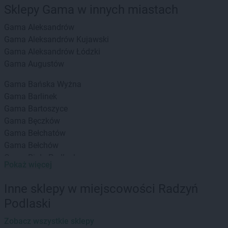
Sklepy Gama w innych miastach
Gama
Aleksandrów
Gama
Aleksandrów Kujawski
Gama
Aleksandrów Łódzki
Gama
Augustów
Gama
Bańska Wyżna
Gama
Barlinek
Gama
Bartoszyce
Gama
Bęczków
Gama
Bełchatów
Gama
Bełchów
Gama
Biała Podlaska
Pokaż więcej
Gama
Białka
Gama
Białka Tatrzańska
Inne sklepy w miejscowości Radzyń
Gama
Białystok
Podlaski
Gama
Bieliny
Gama
Bielsk Podlaski
Zobacz wszystkie sklepy