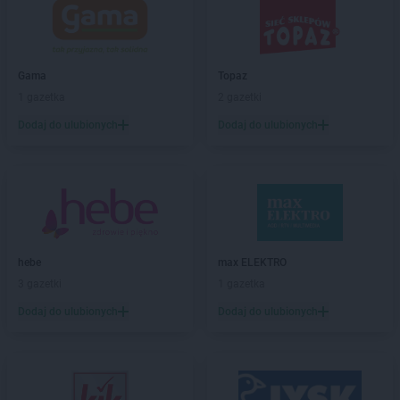
Gama
Ciechanów
Gama
Ciężkowice
Gama
Czarna
Gama
Czarna Góra
Gama
Topaz
Gama
Czarnolas
1 gazetka
2 gazetki
Gama
Czermno
Dodaj do ulubionych
Dodaj do ulubionych
Gama
Częstochowa
Gama
Ćmiłów
Gama
Dąbrowa Białostocka
Gama
Dąbrówka-Ług
Gama
Darłowo
hebe
max ELEKTRO
Gama
Dobieszyn
3 gazetki
1 gazetka
Gama
Dobrcz
Gama
Dobre Miasto
Dodaj do ulubionych
Dodaj do ulubionych
Gama
Dobrojewo
Gama
Dobrska-Kolonia
Gama
Dobrynia
Gama
Downary-Plac