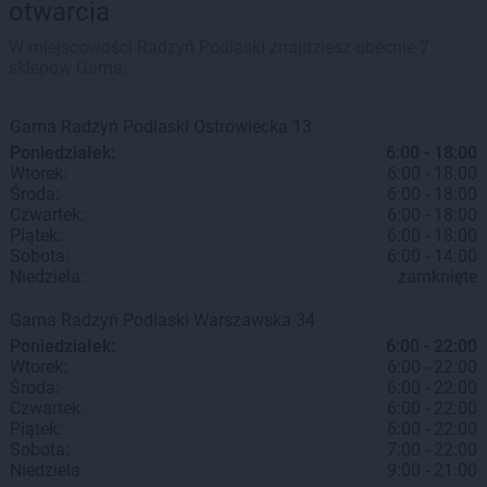
otwarcia
W miejscowości Radzyń Podlaski znajdziesz obecnie 7
sklepów Gama.
Gama
Radzyń Podlaski
Ostrowiecka 13
Poniedziałek:
6:00 - 18:00
Wtorek:
6:00 - 18:00
Środa:
6:00 - 18:00
Czwartek:
6:00 - 18:00
Piątek:
6:00 - 18:00
Sobota:
6:00 - 14:00
Niedziela:
zamknięte
Gama
Radzyń Podlaski
Warszawska 34
Poniedziałek:
6:00 - 22:00
Wtorek:
6:00 - 22:00
Środa:
6:00 - 22:00
Czwartek:
6:00 - 22:00
Piątek:
6:00 - 22:00
Sobota:
7:00 - 22:00
Niedziela:
9:00 - 21:00