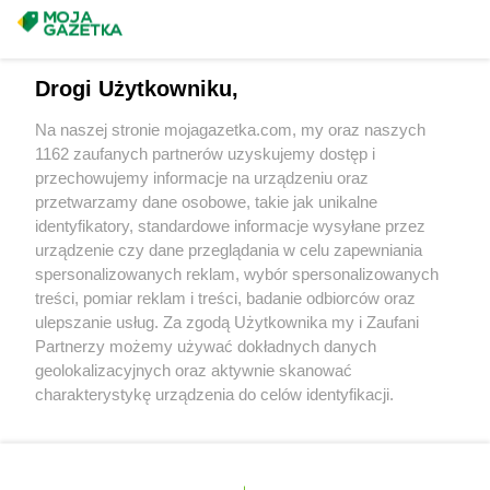
Gama
Okonek
Napisz do nas:
support@mojagazetka.com
Gama
Olkusz
Współpraca z nami
Gama
Olsztyn
Drogi Użytkowniku,
Gama
Orneta
Zobacz szczegóły
Gama
Ostrołęka
Retail Radar – analiza rynku
Na naszej stronie mojagazetka.com, my oraz naszych
Gama
Ostrów Mazowiecka
1162 zaufanych partnerów uzyskujemy dostęp i
Gama
Otmice
przechowujemy informacje na urządzeniu oraz
Produkty
przetwarzamy dane osobowe, takie jak unikalne
Gama
Pasłęk
identyfikatory, standardowe informacje wysyłane przez
Gama
Pawłokoma
Wasze ulubione produkty
urządzenie czy dane przeglądania w celu zapewniania
Gama
Piaseczno
spersonalizowanych reklam, wybór spersonalizowanych
Regulamin serwisu i polityka prywatności
Gama
Piątki
treści, pomiar reklam i treści, badanie odbiorców oraz
Gama
Piekary Śląskie
ulepszanie usług. Za zgodą Użytkownika my i Zaufani
Mapa strony
Partnerzy możemy używać dokładnych danych
Gama
Pionki
geolokalizacyjnych oraz aktywnie skanować
Gama
Piotrowice
Zawsze najnowsze gazetki w naszej
Wszystkie miasta z lokalizacjami sklepów
charakterystykę urządzenia do celów identyfikacji.
Gama
Pławna
Ponieważ cenimy Twoją prywatność, prosimy o zgodę na
aplikacji
Gama
Płock
korzystanie z tych technologii poprzez kliknięcie
Gama
Płonka Kościelna
„Akceptuję”. Zgoda jest dobrowolna i zawsze możesz ją
Gama
Poddębice
+ 1,5 mln zadowolonych kupujących
zmienić/wycofać klikając przycisk ustawień prywatności