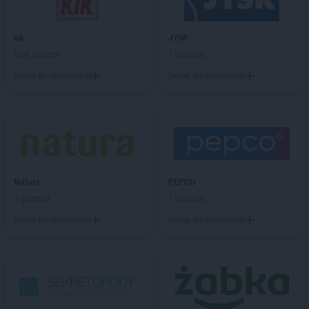
Gama
Dylągowa
Gama
Działoszyn
kik
JYSK
Gama
Dzierzążnia
Brak gazetek
1 gazetka
Gama
Ełk
Dodaj do ulubionych
Dodaj do ulubionych
Gama
Gąbin
Gama
Garwolin
Gama
Giżycko
Gama
Glinki
Gama
Głogów
Natura
PEPCO
Gama
Gniewino
1 gazetka
1 gazetka
Gama
Gniewkowo
Gama
Gniewoszów
Dodaj do ulubionych
Dodaj do ulubionych
Gama
Gnojno
Gama
Gołogłowy
Gama
Górzno
Gama
Gorzów Wielkopolski
Gama
Gózd