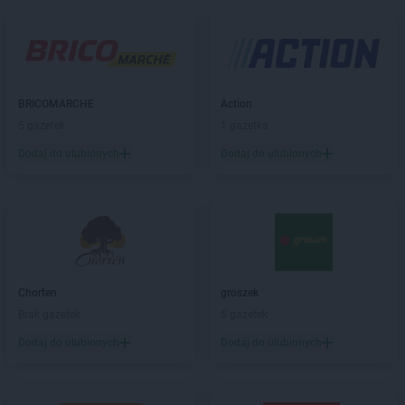
Gama
Biskupice
Gama
Bobolice
Gama
Bodzanów
Gama
Borzyszkowy
Gama
Bożniewice
BRICOMARCHE
Action
Gama
Brodnica
5 gazetek
1 gazetka
Gama
Brzegi
Dodaj do ulubionych
Dodaj do ulubionych
Gama
Brześć Kujawski
Gama
Bukowina Tatrzańska
Gama
Busko-Zdrój
Gama
Bytów
Gama
Cetuń
Gama
Chalin
Chorten
groszek
Gama
Chamsk
Brak gazetek
5 gazetek
Gama
Chełm
Gama
Dodaj do ulubionych
Chodecz
Dodaj do ulubionych
Gama
Chrapoń
Gama
Chwarszczany