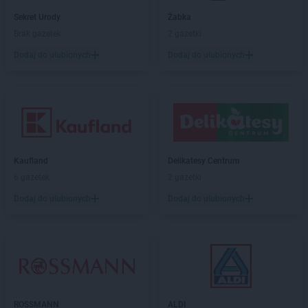
Gama
Gozdowo
Sekret Urody
Żabka
Gama
Grabowo
Brak gazetek
2 gazetki
Gama
Grajewo
Dodaj do ulubionych
Dodaj do ulubionych
Gama
Grębiszew
Gama
Grodzisk
Gama
Gryfino
Gama
Gwoździec
Gama
Hajnówka
Gama
Hostynne-Kolonia
Kaufland
Delikatesy Centrum
6 gazetek
2 gazetki
Gama
Iława
Gama
Izbica Kujawska
Dodaj do ulubionych
Dodaj do ulubionych
Gama
Izdebki
Gama
Janów
Gama
Jarosław
Gama
Jaślany
Gama
Jasło
Gama
ROSSMANN
Jastarnia
ALDI