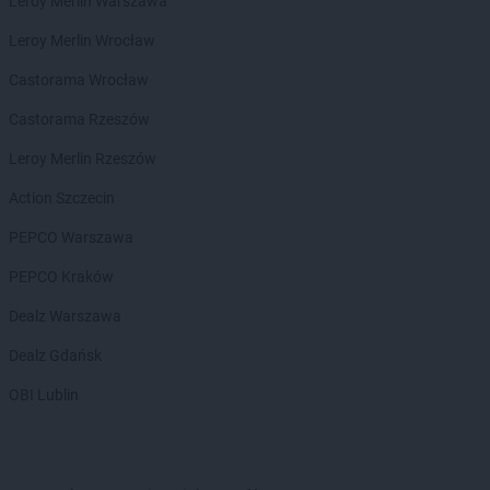
Leroy Merlin Warszawa
Gama
Kołobrzeg
Leroy Merlin Wrocław
Gama
Komarówka Podlaska
Gama
Kończyce Wielkie
Castorama Wrocław
Gama
Koneck
Castorama Rzeszów
Gama
Końskie
Gama
Kopanie
Leroy Merlin Rzeszów
Gama
Kopki
Action Szczecin
Gama
Korycin
Gama
Korzeniewo
PEPCO Warszawa
Gama
Kościerzyna
PEPCO Kraków
Gama
Kosów Lacki
Gama
Kosumce
Dealz Warszawa
Gama
Koszalin
Dealz Gdańsk
Gama
Kozienice
Gama
Kraśnik
OBI Lublin
Gama
Krasnystaw
Gama
Krośniewice
Gama
Krusze