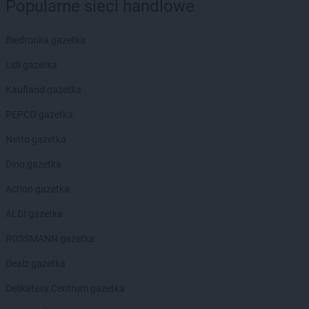
Popularne sieci handlowe
Gama
Krynica-Zdrój
Gama
Krzemlin
Gama
Krześnica
Biedronka gazetka
Gama
Kunice
Lidl gazetka
Gama
Kurzyna Mała
Gama
Kutno
Kaufland gazetka
Gama
Kuźnica
PEPCO gazetka
Gama
Łąck
Netto gazetka
Gama
Łąkta Górna
Gama
Łapy
Dino gazetka
Gama
Łaskarzew
Action gazetka
Gama
Łódź
Gama
Łowicz
ALDI gazetka
Gama
Łoziska
ROSSMANN gazetka
Gama
Lechów
Dealz gazetka
Gama
Leśnica
Delikatesy Centrum gazetka
Gama
Lidzbark Warmiński
Gama
Lipnica