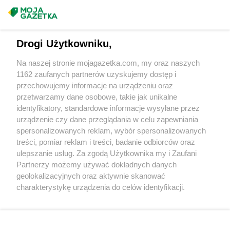
Gama
Oborniki Śląskie
Masz sugestie lub pytania?
Gama
Odrzykoń
Gama
Okonek
Napisz do nas:
support@mojagazetka.com
Drogi Użytkowniku,
Gama
Olkusz
Współpraca z nami
Gama
Olsztyn
Na naszej stronie mojagazetka.com, my oraz naszych
Gama
Orneta
Zobacz szczegóły
1162 zaufanych partnerów uzyskujemy dostęp i
Gama
Ostrołęka
Retail Radar – analiza rynku
przechowujemy informacje na urządzeniu oraz
Gama
Ostrów Mazowiecka
przetwarzamy dane osobowe, takie jak unikalne
Gama
Otmice
identyfikatory, standardowe informacje wysyłane przez
Wasze ulubione produkty
urządzenie czy dane przeglądania w celu zapewniania
Gama
Pasłęk
spersonalizowanych reklam, wybór spersonalizowanych
Gama
Pawłokoma
Regulamin serwisu i polityka prywatności
treści, pomiar reklam i treści, badanie odbiorców oraz
Gama
Piaseczno
ulepszanie usług. Za zgodą Użytkownika my i Zaufani
Mapa strony
Gama
Piątki
Partnerzy możemy używać dokładnych danych
Gama
Piekary Śląskie
geolokalizacyjnych oraz aktywnie skanować
Zawsze najnowsze gazetki w naszej
Wszystkie miasta z lokalizacjami sklepów
charakterystykę urządzenia do celów identyfikacji.
Gama
Pionki
Ponieważ cenimy Twoją prywatność, prosimy o zgodę na
aplikacji
Gama
Piotrowice
korzystanie z tych technologii poprzez kliknięcie
Gama
Pławna
„Akceptuję”. Zgoda jest dobrowolna i zawsze możesz ją
Gama
Płock