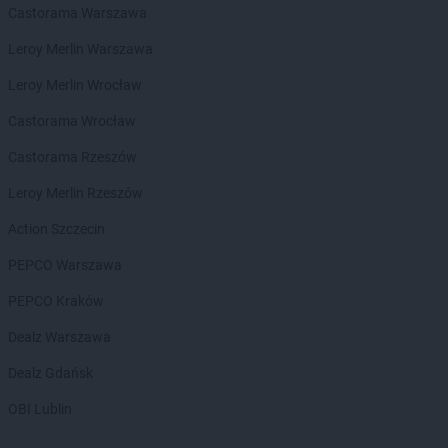
Castorama Warszawa
Gama
Kłuśno
Gama
Koczała
Leroy Merlin Warszawa
Gama
Kołobrzeg
Leroy Merlin Wrocław
Gama
Komarówka Podlaska
Gama
Kończyce Wielkie
Castorama Wrocław
Gama
Koneck
Castorama Rzeszów
Gama
Końskie
Gama
Kopanie
Leroy Merlin Rzeszów
Gama
Kopki
Action Szczecin
Gama
Korycin
Gama
Korzeniewo
PEPCO Warszawa
Gama
Kościerzyna
PEPCO Kraków
Gama
Kosów Lacki
Gama
Kosumce
Dealz Warszawa
Gama
Koszalin
Dealz Gdańsk
Gama
Kozienice
Gama
Kraśnik
OBI Lublin
Gama
Krasnystaw