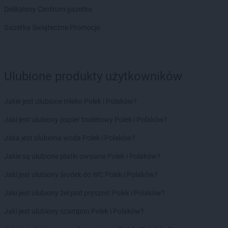
Delikatesy Centrum gazetka
Gama
Lidzbark Warmiński
Gama
Lipnica
Gazetka Świąteczne Promocje
Gama
Liśnik Duży
Gama
Lisów
Gama
Lubartów
Gama
Lubawa
Ulubione produkty użytkowników
Gama
Lubiczyn
Gama
Lubowidz
Jakie jest ulubione mleko Polek i Polaków?
Gama
Majdan
Jaki jest ulubiony papier toaletowy Polek i Polaków?
Gama
Majdan Królewski
Jaka jest ulubiona woda Polek i Polaków?
Gama
Makarki
Gama
Miastko
Jakie są ulubione płatki owsiane Polek i Polaków?
Gama
Międzyrzec Podlaski
Jaki jest ulubiony środek do WC Polek i Polaków?
Gama
Mielec
Gama
Mień
Jaki jest ulubiony żel pod prysznic Polek i Polaków?
Gama
Mijakowo
Jaki jest ulubiony szampon Polek i Polaków?
Gama
Mogielnica
Gama
Mokre