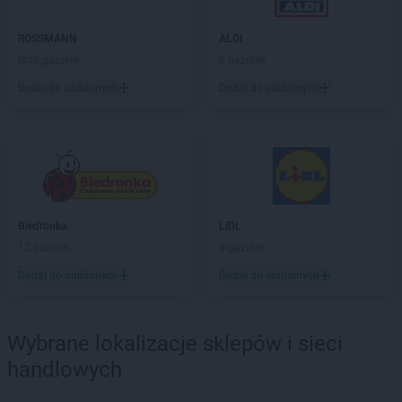
Gama
Jasło
Gama
ROSSMANN
Jastarnia
ALDI
Gama
Brak gazetek
Jawiszowice
6 gazetek
Gama
Jelenia Góra
Dodaj do ulubionych
Dodaj do ulubionych
Gama
Jeżowe
Gama
Jurgów
Gama
Juszczyna
Gama
Kąkolewnica
Gama
Kamień
Gama
Kędzierzyn-Koźle
Biedronka
LIDL
Gama
Kępice
12 gazetek
5 gazetek
Gama
Kętrzyn
Dodaj do ulubionych
Dodaj do ulubionych
Gama
Kielce
Gama
Kiwity
Gama
Klęczany
Wybrane lokalizacje sklepów i sieci
Gama
Kleosin
handlowych
Gama
Klichy
Gama
Klimontów