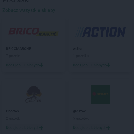
Podlaski
Gama
Bieliny
Gama
Bielsk Podlaski
Zobacz wszystkie sklepy
Gama
Biskupice
Gama
Bobolice
Gama
Bodzanów
Gama
Borzyszkowy
Gama
Bożniewice
BRICOMARCHE
Action
Gama
Brodnica
7 gazetek
1 gazetka
Gama
Brzegi
Dodaj do ulubionych
Dodaj do ulubionych
Gama
Brześć Kujawski
Gama
Bukowina Tatrzańska
Gama
Busko-Zdrój
Gama
Bytów
Gama
Cetuń
Gama
Chalin
Chorten
groszek
Gama
Chamsk
2 gazetki
5 gazetek
Gama
Chełm
Gama
Dodaj do ulubionych
Chodecz
Dodaj do ulubionych