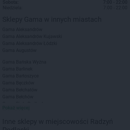
Sobota:
7:00 - 22:00
Niedziela:
7:00 - 22:00
Sklepy Gama w innych miastach
Gama
Aleksandrów
Gama
Aleksandrów Kujawski
Gama
Aleksandrów Łódzki
Gama
Augustów
Gama
Bańska Wyżna
Gama
Barlinek
Gama
Bartoszyce
Gama
Bęczków
Gama
Bełchatów
Gama
Bełchów
Gama
Biała Podlaska
Pokaż więcej
Gama
Białka
Gama
Białka Tatrzańska
Inne sklepy w miejscowości Radzyń
Gama
Białystok