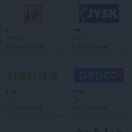
Gama
Dobrynia
Gama
Downary-Plac
Gama
Dylągowa
Gama
Działoszyn
kik
JYSK
Gama
Dzierzążnia
Brak gazetek
2 gazetki
Gama
Ełk
Dodaj do ulubionych
Dodaj do ulubionych
Gama
Gąbin
Gama
Garwolin
Gama
Giżycko
Gama
Glinki
Gama
Głogów
Natura
PEPCO
Gama
Gniewino
1 gazetka
1 gazetka
Gama
Gniewkowo
Gama
Gniewoszów
Dodaj do ulubionych
Dodaj do ulubionych
Gama
Gnojno
Gama
Gołogłowy
Gama
Górzno