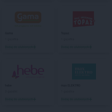
Gama
Chrapoń
Gama
Chwarszczany
Gama
Ciechanów
Gama
Ciężkowice
Gama
Czarna
Gama
Czarna Góra
Gama
Topaz
Gama
Czarnolas
1 gazetka
1 gazetka
Gama
Czermno
Dodaj do ulubionych
Dodaj do ulubionych
Gama
Częstochowa
Gama
Ćmiłów
Gama
Dąbrowa Białostocka
Gama
Dąbrówka-Ług
Gama
Darłowo
hebe
max ELEKTRO
Gama
Dobieszyn
3 gazetki
1 gazetka
Gama
Dobrcz
Gama
Dobre Miasto
Dodaj do ulubionych
Dodaj do ulubionych
Gama
Dobrojewo
Gama
Dobrska-Kolonia