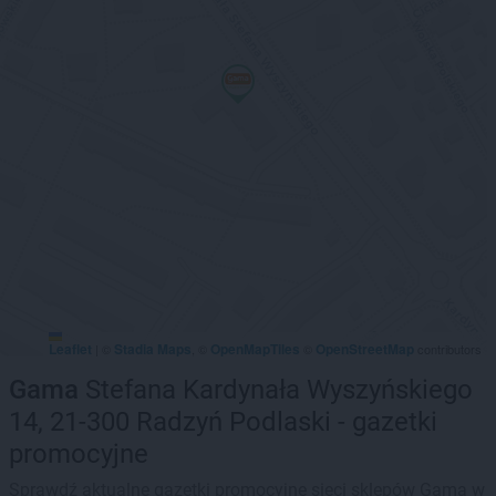
Leaflet
Stadia Maps
OpenMapTiles
OpenStreetMap
|
©
, ©
©
contributors
Gama
Stefana Kardynała Wyszyńskiego
14, 21-300 Radzyń Podlaski - gazetki
promocyjne
Sprawdź aktualne gazetki promocyjne sieci sklepów Gama w