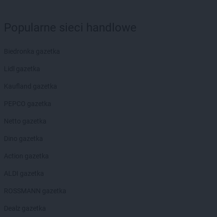
Gama
Krośniewice
Gama
Krusze
Popularne sieci handlowe
Gama
Krynica-Zdrój
Gama
Krzemlin
Gama
Krześnica
Biedronka gazetka
Gama
Kunice
Lidl gazetka
Gama
Kurzyna Mała
Gama
Kutno
Kaufland gazetka
Gama
Kuźnica
PEPCO gazetka
Gama
Łąck
Netto gazetka
Gama
Łąkta Górna
Gama
Łapy
Dino gazetka
Gama
Łaskarzew
Action gazetka
Gama
Łódź
Gama
Łowicz
ALDI gazetka
Gama
Łoziska
ROSSMANN gazetka
Gama
Lechów
Dealz gazetka
Gama
Leśnica