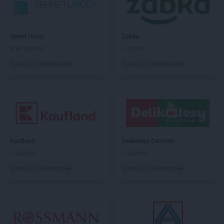
Gama
Gorzów Wielkopolski
Gama
Gózd
Gama
Gozdowo
Sekret Urody
Żabka
Gama
Grabowo
Brak gazetek
2 gazetki
Gama
Grajewo
Dodaj do ulubionych
Dodaj do ulubionych
Gama
Grębiszew
Gama
Grodzisk
Gama
Gryfino
Gama
Gwoździec
Gama
Hajnówka
Gama
Hostynne-Kolonia
Kaufland
Delikatesy Centrum
5 gazetek
1 gazetka
Gama
Iława
Gama
Izbica Kujawska
Dodaj do ulubionych
Dodaj do ulubionych
Gama
Izdebki
Gama
Janów
Gama
Jarosław
Gama
Jaślany