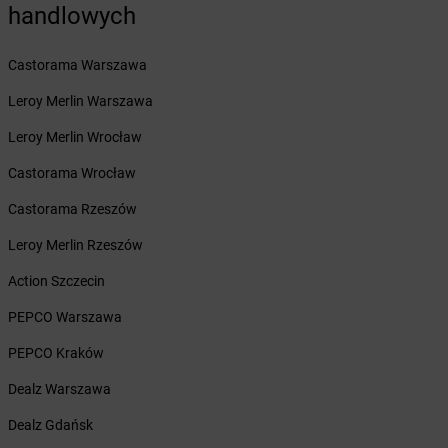
handlowych
Żabka
Barcin
Żabka
Barczewo
Castorama Warszawa
Żabka
Bardo
Żabka
Barlinek
Leroy Merlin Warszawa
Żabka
Barniewice
Leroy Merlin Wrocław
Żabka
Bartąg
Żabka
Bartoszyce
Castorama Wrocław
Żabka
Baruchowo
Castorama Rzeszów
Żabka
Barwałd Średni
Żabka
Barwice
Leroy Merlin Rzeszów
Żabka
Bażanowice
Action Szczecin
Żabka
Bęczków
Żabka
Będzin
PEPCO Warszawa
Żabka
Bełchatów
PEPCO Kraków
Żabka
Bełsznica
Żabka
Bełżyce
Dealz Warszawa
Żabka
Bestwina
Dealz Gdańsk
Żabka
Bestwinka