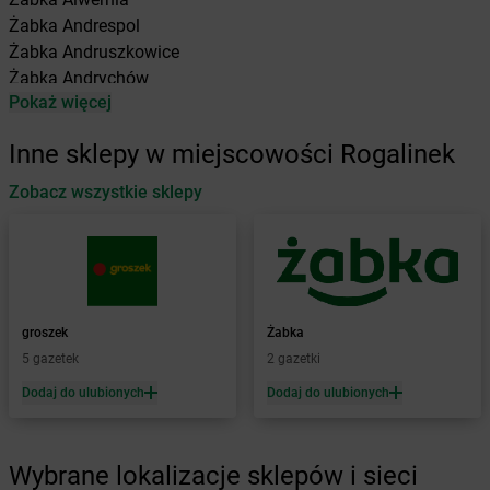
Żabka
Andrespol
Żabka
Andruszkowice
Żabka
Andrychów
Pokaż więcej
Żabka
Antonie
Żabka
Augustów
Inne sklepy w miejscowości Rogalinek
Żabka
Automat
Zobacz wszystkie sklepy
Żabka
Babica
Żabka
Babice Nowe
Żabka
Babimost
Żabka
Baborów
Żabka
Baboszewo
Żabka
Bachowice
groszek
Żabka
Żabka
Bądkowo
5 gazetek
2 gazetki
Żabka
Bąków
Dodaj do ulubionych
Dodaj do ulubionych
Żabka
Bałtów
Żabka
Banino
Żabka
Baniocha
Wybrane lokalizacje sklepów i sieci
Żabka
Baranowo