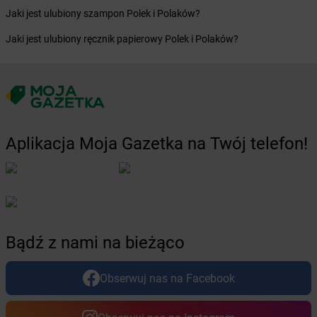
Jaki jest ulubiony szampon Polek i Polaków?
Żabka
Błażejewo
Żabka
Błażowa
Jaki jest ulubiony ręcznik papierowy Polek i Polaków?
Żabka
Blizne Łaszczyńskiego
Żabka
Bliżyn
Żabka
Blok Dobryszyce
Żabka
Błonie
Żabka
Bobolice
Żabka
Bobolin
Aplikacja Moja Gazetka na Twój telefon!
Żabka
Bobowa
Żabka
Bobrek
Żabka
Bobrowniki
Żabka
Bochnia
Żabka
Bodzechów
Żabka
Bodzentyn
Bądź z nami na bieżąco
Żabka
Bogatki
Żabka
Bogatynia
Obserwuj nas na Facebook
Żabka
Bogdaniec
Żabka
Bogdanowo