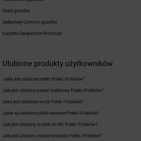
Żabka
Biecz
Dealz gazetka
Żabka
Biedrusko
Żabka
Bielany Wrocławskie
Delikatesy Centrum gazetka
Żabka
Bielawa
Gazetka Świąteczne Promocje
Żabka
Bielsk
Żabka
Bielsk Podlaski
Żabka
Bielsko
Żabka
Bielsko-Biała
Ulubione produkty użytkowników
Żabka
Bieniewice
Żabka
Bieruń
Jakie jest ulubione mleko Polek i Polaków?
Żabka
Biery
Żabka
Bieżuń
Jaki jest ulubiony papier toaletowy Polek i Polaków?
Żabka
Bilcza
Jaka jest ulubiona woda Polek i Polaków?
Żabka
Biłgoraj
Żabka
Biórków Mały
Jakie są ulubione płatki owsiane Polek i Polaków?
Żabka
Biskupice
Jaki jest ulubiony środek do WC Polek i Polaków?
Żabka
Biskupiec
Żabka
Biskupów
Jaki jest ulubiony żel pod prysznic Polek i Polaków?
Żabka
Blachownia