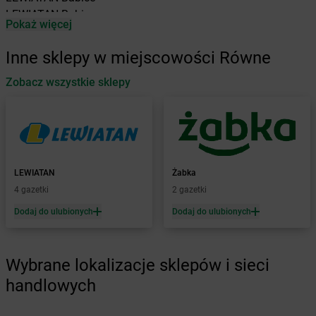
LEWIATAN
Babin
Pokaż więcej
LEWIATAN
Baborów
LEWIATAN
Baboszewo
Inne sklepy w miejscowości Równe
LEWIATAN
Baciuty
LEWIATAN
Zobacz wszystkie sklepy
Bąkowo
LEWIATAN
Baligród
LEWIATAN
Balin
LEWIATAN
Banino
LEWIATAN
Baranowo
LEWIATAN
Barcino
LEWIATAN
Żabka
LEWIATAN
Barczewo
4 gazetki
2 gazetki
LEWIATAN
Bargłów Kościelny
Dodaj do ulubionych
Dodaj do ulubionych
LEWIATAN
Barlinek
LEWIATAN
Bartniczka
LEWIATAN
Bartoszyce
Wybrane lokalizacje sklepów i sieci
LEWIATAN
Barwałd Dolny
handlowych
LEWIATAN
Barwice
LEWIATAN
Batorz