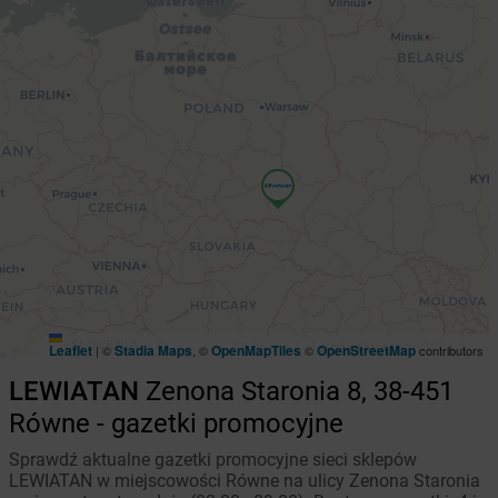
Leaflet
Stadia Maps
OpenMapTiles
OpenStreetMap
|
©
, ©
©
contributors
LEWIATAN
Zenona Staronia 8, 38-451
Równe - gazetki promocyjne
Sprawdź aktualne gazetki promocyjne sieci sklepów
LEWIATAN w miejscowości Równe na ulicy Zenona Staronia