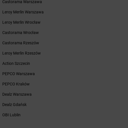
LEWIATAN
Bębło
Castorama Warszawa
LEWIATAN
Będzin
Leroy Merlin Warszawa
LEWIATAN
Bejsce
LEWIATAN
Bełk
Leroy Merlin Wrocław
LEWIATAN
Bełżyce
Castorama Wrocław
LEWIATAN
Benice
LEWIATAN
Bęsia
Castorama Rzeszów
LEWIATAN
Bestwina
Leroy Merlin Rzeszów
LEWIATAN
Bestwinka
LEWIATAN
Biadoliny Szlacheckie
Action Szczecin
LEWIATAN
Biała
PEPCO Warszawa
LEWIATAN
Biała Druga
LEWIATAN
Biała Piska
PEPCO Kraków
LEWIATAN
Biała Podlaska
Dealz Warszawa
LEWIATAN
Białaczów
LEWIATAN
Białka Tatrzańska
Dealz Gdańsk
LEWIATAN
Białobłocie
OBI Lublin
LEWIATAN
Białobrzegi
LEWIATAN
Białogóra