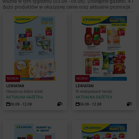
ważne w tym tygodniu (03.08 - 09.08). Dostępne gazetki: 4 i
dużo produktów w okazyjnej cenie oraz aktualne promocje.
NOWA!
NOWA!
LEWIATAN
LEWIATAN
Okazje na dobry dzień
W wielopakach taniej!
AKTUALNA GAZETKA
AKTUALNA GAZETKA
06.08 - 12.08
1
06.08 - 12.08
1