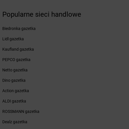
LEWIATAN
Białopole
LEWIATAN
Biały Bór
Popularne sieci handlowe
LEWIATAN
Biały Kościół
LEWIATAN
Białystok
Biedronka gazetka
LEWIATAN
Bielkówko
LEWIATAN
Bielsk
Lidl gazetka
LEWIATAN
Bielsko-Biała
Kaufland gazetka
LEWIATAN
Bieńkowice
LEWIATAN
Bierawa
PEPCO gazetka
LEWIATAN
Biernatki
Netto gazetka
LEWIATAN
Bieruń
LEWIATAN
Bierzewice
Dino gazetka
LEWIATAN
Biesal
Action gazetka
LEWIATAN
Bieżuń
LEWIATAN
Bilcza
ALDI gazetka
LEWIATAN
Biłgoraj
ROSSMANN gazetka
LEWIATAN
Biórków Wielki
LEWIATAN
Biskupice
Dealz gazetka
LEWIATAN
Biskupie-Kolonia