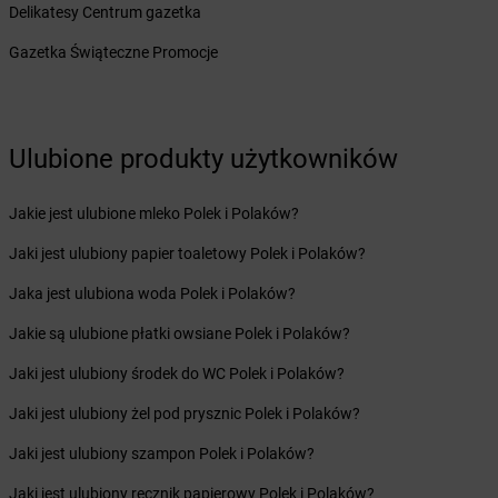
Delikatesy Centrum gazetka
LEWIATAN
Biskupiec
LEWIATAN
Biszcza
Gazetka Świąteczne Promocje
LEWIATAN
Bisztynek
LEWIATAN
Bładnice Dolne
LEWIATAN
Błażek
Ulubione produkty użytkowników
LEWIATAN
Blizne
LEWIATAN
Bobolice
LEWIATAN
Bobrek
Jakie jest ulubione mleko Polek i Polaków?
LEWIATAN
Bobrowa
Jaki jest ulubiony papier toaletowy Polek i Polaków?
LEWIATAN
Bobrowniki
LEWIATAN
Bochnia
Jaka jest ulubiona woda Polek i Polaków?
LEWIATAN
Bodzanów
Jakie są ulubione płatki owsiane Polek i Polaków?
LEWIATAN
Bodzechów
LEWIATAN
Bodzentyn
Jaki jest ulubiony środek do WC Polek i Polaków?
LEWIATAN
Bogumiłowice
Jaki jest ulubiony żel pod prysznic Polek i Polaków?
LEWIATAN
Bojano
LEWIATAN
Bojszowy
Jaki jest ulubiony szampon Polek i Polaków?
LEWIATAN
Bolechowice
Jaki jest ulubiony ręcznik papierowy Polek i Polaków?