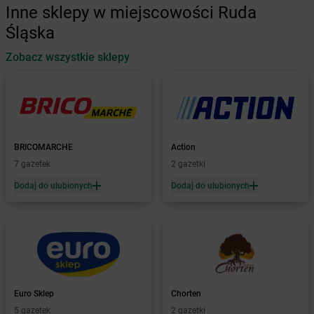
Inne sklepy w miejscowości Ruda
Żabka
Automat
Śląska
Żabka
Babica
Zobacz wszystkie sklepy
Żabka
Babice Nowe
Żabka
Babimost
Żabka
Baborów
Żabka
Baboszewo
Żabka
Bachowice
Żabka
Bądkowo
BRICOMARCHE
Action
Żabka
Bąków
7 gazetek
2 gazetki
Żabka
Bałtów
Dodaj do ulubionych
Dodaj do ulubionych
Żabka
Banino
Żabka
Baniocha
Żabka
Baranowo
Żabka
Barcin
Żabka
Barczewo
Żabka
Bardo
Żabka
Barlinek
Euro Sklep
Chorten
Żabka
Barniewice
5 gazetek
2 gazetki