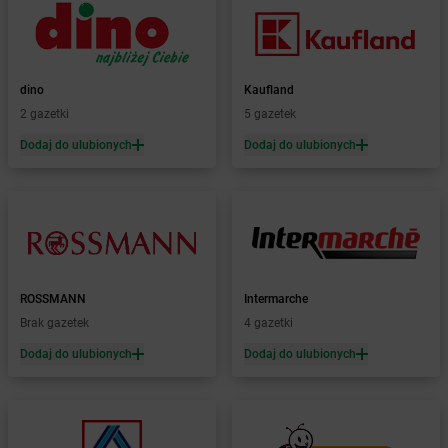
Żabka
Błonie
Żabka
Bobolice
Żabka
Bobolin
Żabka
dino
Bobowa
Kaufland
Żabka
2 gazetki
Bobrek
5 gazetek
Żabka
Bobrowniki
Dodaj do ulubionych
Dodaj do ulubionych
Żabka
Bochnia
Żabka
Bodzechów
Żabka
Bodzentyn
Żabka
Bogatki
Żabka
Bogatynia
Żabka
Bogdaniec
ROSSMANN
Intermarche
Żabka
Bogdanowo
Brak gazetek
4 gazetki
Żabka
Boguchwała
Żabka
Dodaj do ulubionych
Boguchwałowice
Dodaj do ulubionych
Żabka
Boguszów-Gorce
Żabka
Boguszyce
Żabka
Bohater