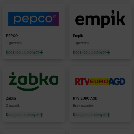
Żabka
Bielsk Podlaski
Żabka
Bielsko
Żabka
Bielsko-Biała
Żabka
Bieniewice
Żabka
Bieruń
PEPCO
Empik
Żabka
Biery
1 gazetka
1 gazetka
Żabka
Bieżuń
Dodaj do ulubionych
Dodaj do ulubionych
Żabka
Bilcza
Żabka
Biłgoraj
Żabka
Biórków Mały
Żabka
Biskupice
Żabka
Biskupiec
Żabka
Biskupów
Żabka
Blachownia
Żabka
RTV EURO AGD
Żabka
Błażejewo
2 gazetki
Brak gazetek
Żabka
Błażowa
Dodaj do ulubionych
Dodaj do ulubionych
Żabka
Blizne Łaszczyńskiego
Żabka
Bliżyn
Żabka
Blok Dobryszyce