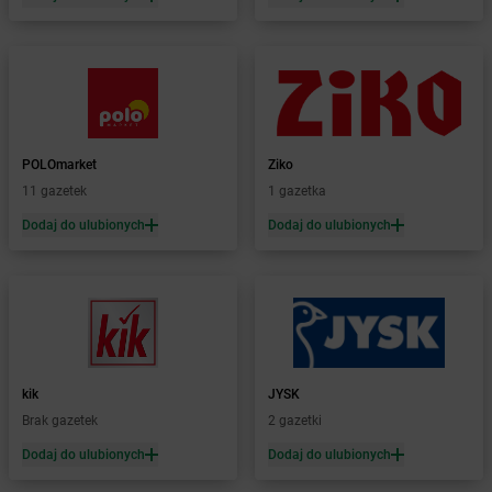
Żabka
Biała Podlaska
Żabka
Biała Rawska
Żabka
Białe Błota
Żabka
Białka
Żabka
Białka Tatrzańska
Żabka
Białobrzegi
Żabka
Białogard
POLOmarket
Ziko
Żabka
Białogóra
11 gazetek
1 gazetka
Żabka
Białośliwie
Dodaj do ulubionych
Dodaj do ulubionych
Żabka
Białowieża
Żabka
Biały Dunajec
Żabka
Białystok
Żabka
Bibice
Żabka
Biczyce Dolne
Żabka
Biecz
kik
JYSK
Żabka
Biedrusko
Brak gazetek
2 gazetki
Żabka
Bielany Wrocławskie
Żabka
Bielawa
Dodaj do ulubionych
Dodaj do ulubionych
Żabka
Bielsk