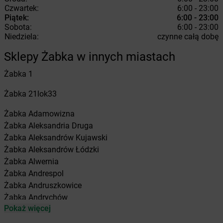
Czwartek:
6:00 - 23:00
Piątek:
6:00 - 23:00
Sobota:
6:00 - 23:00
Niedziela:
czynne całą dobę
Sklepy Żabka w innych miastach
Żabka
1
Żabka
21lok33
Żabka
Adamowizna
Żabka
Aleksandria Druga
Żabka
Aleksandrów Kujawski
Żabka
Aleksandrów Łódzki
Żabka
Alwernia
Żabka
Andrespol
Żabka
Andruszkowice
Żabka
Andrychów
Pokaż więcej
Żabka
Antonie
Żabka
Augustów