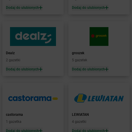
Żabka
Bartąg
Dodaj do ulubionych
Dodaj do ulubionych
Żabka
Bartoszyce
Żabka
Baruchowo
Żabka
Barwałd Średni
Żabka
Barwice
Żabka
Bażanowice
Żabka
Bęczków
Dealz
groszek
Żabka
Będzin
2 gazetki
5 gazetek
Żabka
Bełchatów
Żabka
Bełsznica
Dodaj do ulubionych
Dodaj do ulubionych
Żabka
Bełżyce
Żabka
Bestwina
Żabka
Bestwinka
Żabka
Bezrzecze
Żabka
BG1
Żabka
Biała
castorama
LEWIATAN
Żabka
Biała Druga
1 gazetka
4 gazetki
Żabka
Biała Piska
Dodaj do ulubionych
Dodaj do ulubionych