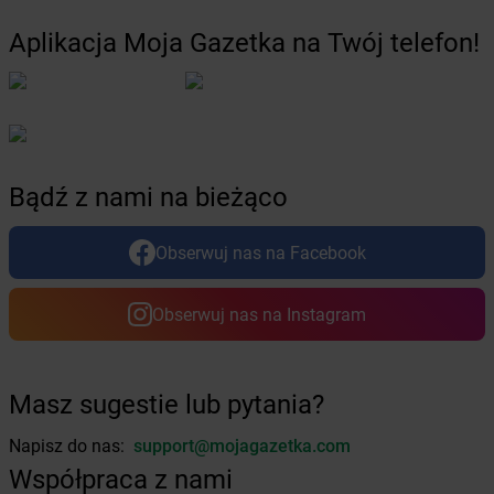
LEWIATAN
Borowno
LEWIATAN
Borowo
Aplikacja Moja Gazetka na Twój telefon!
LEWIATAN
Borowy Młyn
LEWIATAN
Borucino
LEWIATAN
Borzęcin Mały
LEWIATAN
Bożejowice
LEWIATAN
Bożepole Wielkie
LEWIATAN
Bożewo
Bądź z nami na bieżąco
LEWIATAN
Bralin
LEWIATAN
Braniewo
Obserwuj nas na Facebook
LEWIATAN
Bratkowice
LEWIATAN
Brenna
Obserwuj nas na Instagram
LEWIATAN
Brenno
LEWIATAN
Brodnica
LEWIATAN
Brodnica Górna
LEWIATAN
Brodowe Łąki
Masz sugestie lub pytania?
LEWIATAN
Brożec
Napisz do nas:
support@mojagazetka.com
LEWIATAN
Brudzeń Duży
Współpraca z nami
LEWIATAN
Brudzew