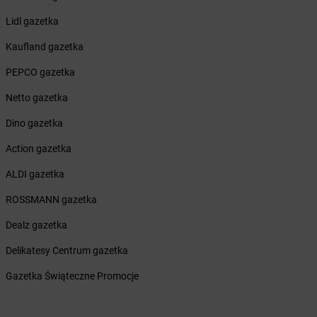
LEWIATAN
Bieżuń
Lidl gazetka
LEWIATAN
Bilcza
LEWIATAN
Biłgoraj
Kaufland gazetka
LEWIATAN
Biórków Wielki
PEPCO gazetka
LEWIATAN
Biskupice
LEWIATAN
Biskupie-Kolonia
Netto gazetka
LEWIATAN
Biskupiec
Dino gazetka
LEWIATAN
Biszcza
LEWIATAN
Bisztynek
Action gazetka
LEWIATAN
Bładnice Dolne
ALDI gazetka
LEWIATAN
Błażek
LEWIATAN
Blizne
ROSSMANN gazetka
LEWIATAN
Bobolice
Dealz gazetka
LEWIATAN
Bobrek
LEWIATAN
Bobrowa
Delikatesy Centrum gazetka
LEWIATAN
Bobrowniki
Gazetka Świąteczne Promocje
LEWIATAN
Bochnia
LEWIATAN
Bodzanów
LEWIATAN
Bodzechów