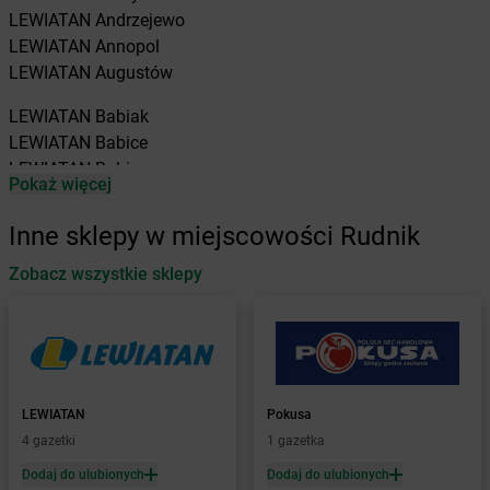
LEWIATAN
Andrzejewo
LEWIATAN
Annopol
LEWIATAN
Augustów
LEWIATAN
Babiak
LEWIATAN
Babice
LEWIATAN
Babin
Pokaż więcej
LEWIATAN
Baborów
LEWIATAN
Baboszewo
Inne sklepy w miejscowości Rudnik
LEWIATAN
Baciuty
LEWIATAN
Zobacz wszystkie sklepy
Bąkowo
LEWIATAN
Baligród
LEWIATAN
Balin
LEWIATAN
Banino
LEWIATAN
Baranowo
LEWIATAN
Barcino
LEWIATAN
Pokusa
LEWIATAN
Barczewo
4 gazetki
1 gazetka
LEWIATAN
Bargłów Kościelny
Dodaj do ulubionych
Dodaj do ulubionych
LEWIATAN
Barlinek