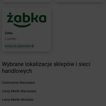
LEWIATAN
Bartniczka
LEWIATAN
Bartoszyce
LEWIATAN
Barwałd Dolny
LEWIATAN
Barwice
LEWIATAN
Batorz
LEWIATAN
Bębło
Żabka
LEWIATAN
Będzin
2 gazetki
LEWIATAN
Bejsce
Dodaj do ulubionych
LEWIATAN
Bełk
LEWIATAN
Bełżyce
LEWIATAN
Benice
Wybrane lokalizacje sklepów i sieci
LEWIATAN
Bęsia
handlowych
LEWIATAN
Bestwina
LEWIATAN
Bestwinka
Castorama Warszawa
LEWIATAN
Biadoliny Szlacheckie
LEWIATAN
Biała
Leroy Merlin Warszawa
LEWIATAN
Biała Druga
Leroy Merlin Wrocław
LEWIATAN
Biała Piska