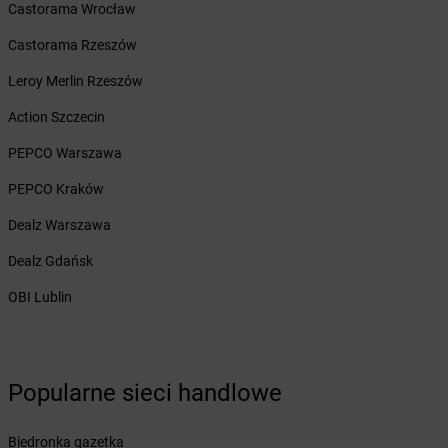
LEWIATAN
Biała Podlaska
Castorama Wrocław
LEWIATAN
Białaczów
Castorama Rzeszów
LEWIATAN
Białka Tatrzańska
LEWIATAN
Białobłocie
Leroy Merlin Rzeszów
LEWIATAN
Białobrzegi
Action Szczecin
LEWIATAN
Białogóra
LEWIATAN
Białopole
PEPCO Warszawa
LEWIATAN
Biały Bór
PEPCO Kraków
LEWIATAN
Biały Kościół
LEWIATAN
Białystok
Dealz Warszawa
LEWIATAN
Bielkówko
Dealz Gdańsk
LEWIATAN
Bielsk
LEWIATAN
Bielsko-Biała
OBI Lublin
LEWIATAN
Bieńkowice
LEWIATAN
Bierawa
LEWIATAN
Biernatki
LEWIATAN
Bieruń
Popularne sieci handlowe
LEWIATAN
Bierzewice
LEWIATAN
Biesal
Biedronka gazetka