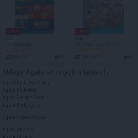
NOWA!
NOWA!
LIDL
ALDI
Od poniedziałku
Wygodna odzież i nie tylko!
JUŻ OD JUTRA!
DO ROZPOCZĘCIA 2 DNI
10.08 - 11.08
96
11.08 - 14.08
15
Sklepy Agata w innych miastach
Agata
Biała Podlaska
Agata
Białystok
Agata
Bielsko-Biała
Agata
Bydgoszcz
Agata
Częstochowa
Agata
Gdańsk
Agata
Gliwice