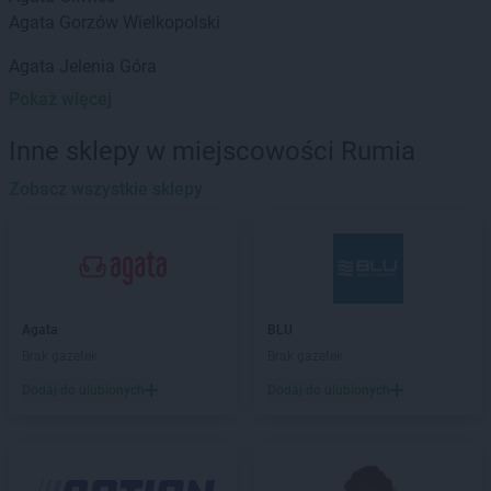
Agata
Gorzów Wielkopolski
Agata
Jelenia Góra
Pokaż więcej
Agata
Kalisz
Agata
Katowice
Inne sklepy w miejscowości Rumia
Agata
Kielce
Agata
Zobacz wszystkie sklepy
Kobylnica
Agata
Koszalin
Agata
Kraków
Agata
Łódź
Agata
Lubin
Agata
BLU
Agata
Lublin
Brak gazetek
Brak gazetek
Dodaj do ulubionych
Dodaj do ulubionych
Agata
Nowy Sącz
Agata
Opole
Agata
Oświęcim