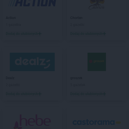
Agata
Płock
Agata
Poznań
Action
Chorten
Agata
Radom
1 gazetka
2 gazetki
Agata
Rumia
Dodaj do ulubionych
Dodaj do ulubionych
Agata
Rybnik
Agata
Rzeszów
Agata
Stalowa Wola
Agata
Szczecin
Agata
Toruń
Dealz
groszek
2 gazetki
5 gazetek
Agata
Warszawa
Agata
Włocławek
Dodaj do ulubionych
Dodaj do ulubionych
Agata
Wrocław
Agata
Zielona Góra