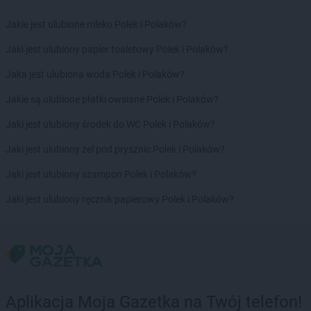
Empik
Skarżysko-Kamienna
Empik
Skierniewice
Jakie jest ulubione mleko Polek i Polaków?
Empik
Słupsk
Jaki jest ulubiony papier toaletowy Polek i Polaków?
Empik
Sochaczew
Empik
Sokołów Podlaski
Jaka jest ulubiona woda Polek i Polaków?
Empik
Sopot
Jakie są ulubione płatki owsiane Polek i Polaków?
Empik
Sosnowiec
Empik
Spalice
Jaki jest ulubiony środek do WC Polek i Polaków?
Empik
Stalowa Wola
Jaki jest ulubiony żel pod prysznic Polek i Polaków?
Empik
Starachowice
Empik
Stare Miasto
Jaki jest ulubiony szampon Polek i Polaków?
Empik
Stargard
Jaki jest ulubiony ręcznik papierowy Polek i Polaków?
Empik
Starogard Gdański
Empik
Stojadła
Empik
Strzegom
Empik
Strzelce Opolskie
Empik
Suchy Las
Empik
Sulechów
Aplikacja Moja Gazetka na Twój telefon!
Empik
Suwałki