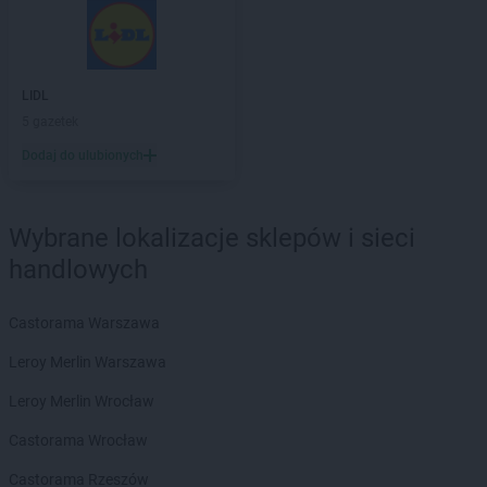
Empik
Myszków
Empik
Namysłów
Empik
Niepołomice
LIDL
Empik
Nowa Ruda
5 gazetek
Empik
Nowa Sól
Dodaj do ulubionych
Empik
Nowy Dwór Mazowiecki
Empik
Nowy Sącz
Empik
Nowy Targ
Wybrane lokalizacje sklepów i sieci
Empik
Nysa
handlowych
Empik
Oława
Empik
Olkusz
Castorama Warszawa
Empik
Olsztyn
Leroy Merlin Warszawa
Empik
Opole
Empik
Ostrołęka
Leroy Merlin Wrocław
Empik
Ostrów Wielkopolski
Castorama Wrocław
Empik
Ostrowiec Świętokrzyski
Empik
Oświęcim
Castorama Rzeszów