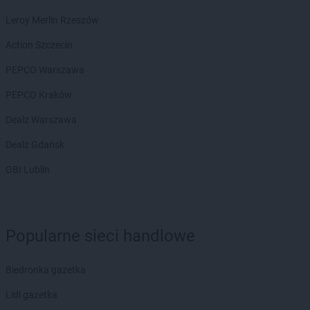
Empik
Otwock
Leroy Merlin Rzeszów
Empik
Pabianice
Action Szczecin
Empik
Paproć
Empik
Piaseczno
PEPCO Warszawa
Empik
Piastów
PEPCO Kraków
Empik
Piekary Śląskie
Empik
Piła
Dealz Warszawa
Empik
Piotrków Trybunalski
Dealz Gdańsk
Empik
Płock
Empik
Płońsk
OBI Lublin
Empik
Podkowa Leśna
Empik
Polkowice
Empik
Poznań
Popularne sieci handlowe
Empik
Prudnik
Empik
Pruszcz Gdański
Empik
Pruszków
Biedronka gazetka
Empik
Przasnysz
Lidl gazetka
Empik
Przemyśl