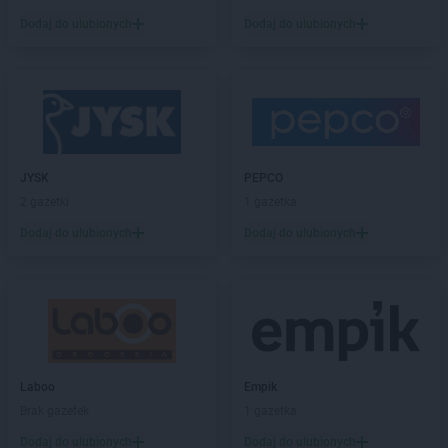
Dodaj do ulubionych
Dodaj do ulubionych
Empik
Janki
Empik
Jarocin
Empik
Jarosław
Empik
Jasło
Empik
Jastrzębie-Zdrój
Empik
Jawor
Empik
Jaworzno
JYSK
PEPCO
Empik
Jędrzejów
2 gazetki
1 gazetka
Empik
Jelenia Góra
Dodaj do ulubionych
Dodaj do ulubionych
Empik
Kalisz
Empik
Katowice
Empik
Kędzierzyn-Koźle
Empik
Kętrzyn
Empik
Kiekrz
Empik
Kielce
Laboo
Empik
Empik
Kiełczewo
Brak gazetek
1 gazetka
Empik
Kłodzko
Dodaj do ulubionych
Dodaj do ulubionych