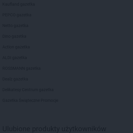
Empik
Pszczyna
Kaufland gazetka
Empik
Puławy
PEPCO gazetka
Empik
Pułtusk
Netto gazetka
Empik
Racibórz
Dino gazetka
Empik
Radom
Empik
Radomsko
Action gazetka
Empik
Rawa Mazowiecka
ALDI gazetka
Empik
Rembelszczyzna
Empik
Ruda Śląska
ROSSMANN gazetka
Empik
Rumia
Dealz gazetka
Empik
Rybnik
Empik
Rzeszów
Delikatesy Centrum gazetka
Empik
Sandomierz
Gazetka Świąteczne Promocje
Empik
Sanok
Empik
Sędziszów Małopolski
Empik
Siedlce
Empik
Sieradz
Ulubione produkty użytkowników