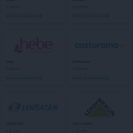
Empik
Garwolin
2 gazetki
5 gazetek
Empik
Gdańsk
Dodaj do ulubionych
Dodaj do ulubionych
Empik
Gdynia
Empik
Giżycko
Empik
Gliwice
Empik
Głogów
Empik
Gniezno
Empik
Goleniów
hebe
castorama
Empik
Górka
3 gazetki
1 gazetka
Empik
Gorlice
Empik
Gorzów Wielkopolski
Dodaj do ulubionych
Dodaj do ulubionych
Empik
Grodzisk Mazowiecki
Empik
Grójec
Empik
Grudziądz
Empik
Hrubieszów
Empik
Iława
LEWIATAN
Leroy Merlin
Empik
Inowrocław
4 gazetki
1 gazetka