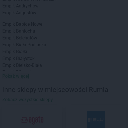
Empik
Andrychów
Empik
Augustów
Empik
Babice Nowe
Empik
Baniocha
Empik
Bełchatów
Empik
Biała Podlaska
Empik
Białki
Empik
Białystok
Empik
Bielsko-Biała
Empik
Biłgoraj
Pokaż więcej
Empik
Bochnia
Empik
Bolesławiec
Inne sklepy w miejscowości Rumia
Empik
Braniewo
Empik
Zobacz wszystkie sklepy
Brodnica
Empik
Brzeg
Empik
Brzesko
Empik
Bydgoszcz
Empik
Bytom