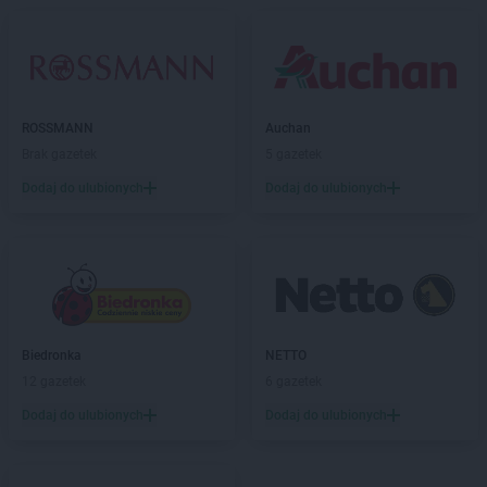
Empik
Limanowa
Empik
Lubartów
Empik
Lubin
Empik
Lublin
Empik
Lubliniec
ROSSMANN
Auchan
Empik
Łódź
Brak gazetek
5 gazetek
Empik
Łomża
Dodaj do ulubionych
Dodaj do ulubionych
Empik
Łowicz
Empik
Łuków
Empik
Malbork
Empik
Marcinkowo
Empik
Międzyrzecz
Empik
Mielec
Biedronka
NETTO
Empik
Mikołów
12 gazetek
6 gazetek
Empik
Miłków
Dodaj do ulubionych
Dodaj do ulubionych
Empik
Mława
Empik
Myślenice
Empik
Mysłowice