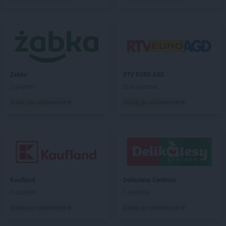
Empik
Kluczbork
Empik
Knurów
Empik
Kołobrzeg
Empik
Kończewice
Empik
Konin
Empik
Konstantynów Łódzki
Empik
Kościerzyna
Żabka
RTV EURO AGD
Empik
Koszalin
2 gazetki
Brak gazetek
Empik
Kozienice
Dodaj do ulubionych
Dodaj do ulubionych
Empik
Kraków
Empik
Krosno
Empik
Krotoszyn
Empik
Kutno
Empik
Kwidzyn
Empik
Lębork
Kaufland
Delikatesy Centrum
Empik
Legionowo
5 gazetek
1 gazetka
Empik
Legnica
Dodaj do ulubionych
Dodaj do ulubionych
Empik
Leszno