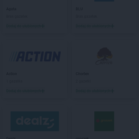
Empik
Bytów
Agata
BLU
Brak gazetek
Brak gazetek
Empik
Chełm
Empik
Chojnice
Dodaj do ulubionych
Dodaj do ulubionych
Empik
Chorzów
Empik
Chrzanów
Empik
Ciechanów
Empik
Cieszyn
Empik
Czechowice-Dziedzice
Empik
Czeladź
Action
Chorten
Empik
Częstochowa
1 gazetka
2 gazetki
Empik
Dąbrowa Górnicza
Dodaj do ulubionych
Dodaj do ulubionych
Empik
Dębica
Empik
Działdowo
Empik
Dzierżoniów
Empik
Elbląg
Empik
Ełk
Dealz
groszek