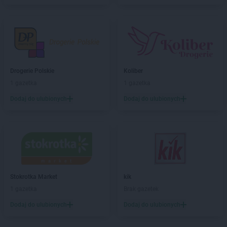
Stokrotka Market
Gliwice
Stokrotka Market
Gołąb
Stokrotka Market
Gołaszyn
Stokrotka Market
Goraj
Stokrotka Market
Gorzów Wielkopolski
Stokrotka Market
Drogerie Polskie
Grabiny
Koliber
Stokrotka Market
1 gazetka
Grabów nad Pilicą
1 gazetka
Stokrotka Market
Grodzisko Dolne
Dodaj do ulubionych
Dodaj do ulubionych
Stokrotka Market
Grudziądz
Stokrotka Market
Gryfice
Stokrotka Market
Grzywna
Stokrotka Market
Gubin
Stokrotka Market
Hrubieszów
Stokrotka Market
kik
Stokrotka Market
Jacentów
1 gazetka
Brak gazetek
Stokrotka Market
Jarocin
Dodaj do ulubionych
Dodaj do ulubionych
Stokrotka Market
Jasieniec
Stokrotka Market
Jastrzębia