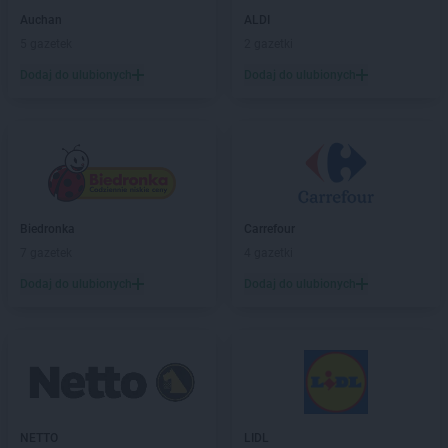
Stokrotka Market
Auchan
Łódź
ALDI
Stokrotka Market
5 gazetek
Łomża
2 gazetki
Stokrotka Market
Łucka-Kolonia
Dodaj do ulubionych
Dodaj do ulubionych
Stokrotka Market
Łuków
Stokrotka Market
Łuszczów
Stokrotka Market
Laszki
Stokrotka Market
Libiąż
Stokrotka Market
Lipiny Dolne
Stokrotka Market
Lubania
Biedronka
Carrefour
Stokrotka Market
Lubanie
7 gazetek
4 gazetki
Stokrotka Market
Lubin
Dodaj do ulubionych
Dodaj do ulubionych
Stokrotka Market
Lublin
Stokrotka Market
Lubotyń-Włóki
Stokrotka Market
Męcina
Stokrotka Market
Mełgiew
Stokrotka Market
Mętów
Stokrotka Market
Michów
NETTO
LIDL