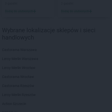
Stokrotka Market
Międzybrodzie Bialskie
3 gazetki
2 gazetki
Stokrotka Market
Miłkowice
Dodaj do ulubionych
Dodaj do ulubionych
Stokrotka Market
Mircze
Stokrotka Market
Mogielnica
Wybrane lokalizacje sklepów i sieci
Stokrotka Market
Nałęczów
handlowych
Stokrotka Market
Nędza
Stokrotka Market
Niechobrz
Stokrotka Market
Niedrzwica Duża
Castorama Warszawa
Stokrotka Market
Niemce
Leroy Merlin Warszawa
Stokrotka Market
Nowodwór
Stokrotka Market
Nowy Korczyn
Leroy Merlin Wrocław
Castorama Wrocław
Stokrotka Market
Oborniki
Stokrotka Market
Olesin
Castorama Rzeszów
Stokrotka Market
Oleśnica
Leroy Merlin Rzeszów
Stokrotka Market
Olsztyn
Stokrotka Market
Opole
Action Szczecin
Stokrotka Market
Osieck