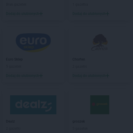
Stokrotka Market
Brzeg
Brak gazetek
1 gazetka
Stokrotka Market
Brzeg Dolny
Dodaj do ulubionych
Dodaj do ulubionych
Stokrotka Market
Brzesko
Stokrotka Market
Bydgoszcz
Stokrotka Market
Bytom
Stokrotka Market
Chełm
Stokrotka Market
Chorzelów
Stokrotka Market
Chorzów
Euro Sklep
Chorten
Stokrotka Market
Chrzanów
5 gazetek
2 gazetki
Stokrotka Market
Ciasna
Dodaj do ulubionych
Dodaj do ulubionych
Stokrotka Market
Cyców
Stokrotka Market
Czarna Białostocka
Stokrotka Market
Ćmielów
Stokrotka Market
Dąbrowa Górnicza
Stokrotka Market
Dąbrówki
Dealz
groszek
Stokrotka Market
Dębowa Kłoda
2 gazetki
5 gazetek
Stokrotka Market
Dobrzyniewo Duże