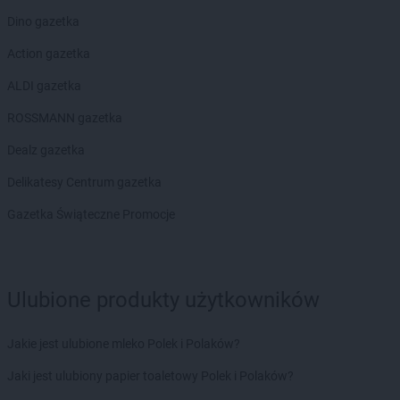
Stokrotka Market
Pokrówka
Dino gazetka
Stokrotka Market
Połczyn-Zdrój
Stokrotka Market
Poniatowa
Action gazetka
Stokrotka Market
Porosły
ALDI gazetka
Stokrotka Market
Posada
Stokrotka Market
Poznań
ROSSMANN gazetka
Stokrotka Market
Prochowice
Dealz gazetka
Stokrotka Market
Pruszków
Stokrotka Market
Przerośl
Delikatesy Centrum gazetka
Stokrotka Market
Przyszów
Gazetka Świąteczne Promocje
Stokrotka Market
Psary
Stokrotka Market
Pszczyna
Stokrotka Market
Puchaczów
Stokrotka Market
Puławy
Ulubione produkty użytkowników
Stokrotka Market
Pysznica
Stokrotka Market
Raba Wyżna
Jakie jest ulubione mleko Polek i Polaków?
Stokrotka Market
Rąbień
Jaki jest ulubiony papier toaletowy Polek i Polaków?
Stokrotka Market
Racibórz