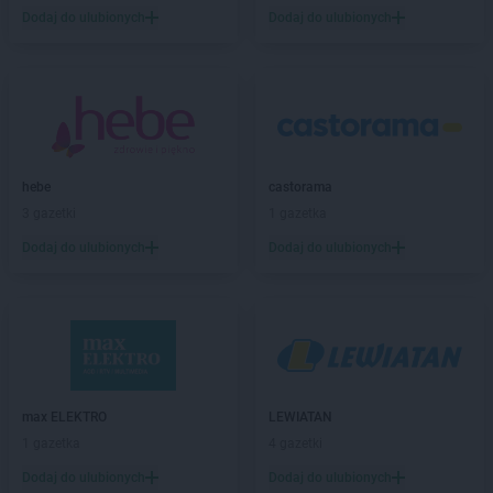
Stokrotka Market
Dołhobyczów
Dodaj do ulubionych
Dodaj do ulubionych
Stokrotka Market
Dorohusk-Osada
Stokrotka Market
Drelów
Stokrotka Market
Drezdenko
Stokrotka Market
Drygały
Stokrotka Market
Dzierżoniów
Stokrotka Market
Dziewkowice
hebe
castorama
3 gazetki
1 gazetka
Stokrotka Market
Elbląg
Stokrotka Market
Ełk
Dodaj do ulubionych
Dodaj do ulubionych
Stokrotka Market
Fabianki
Stokrotka Market
Filipów
Stokrotka Market
Firlej
Stokrotka Market
Frampol
Stokrotka Market
Gałków Mały
max ELEKTRO
LEWIATAN
Stokrotka Market
Garbatka-Letnisko
1 gazetka
4 gazetki
Stokrotka Market
Gdańsk
Dodaj do ulubionych
Dodaj do ulubionych
Stokrotka Market
Gdynia