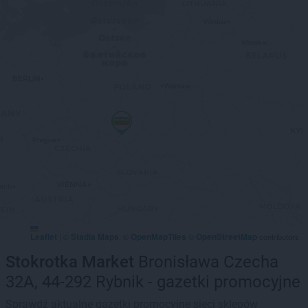
Leaflet
Stadia Maps
OpenMapTiles
OpenStreetMap
|
©
, ©
©
contributors
Stokrotka Market
Bronisława Czecha
32A, 44-292 Rybnik - gazetki promocyjne
Sprawdź aktualne gazetki promocyjne sieci sklepów