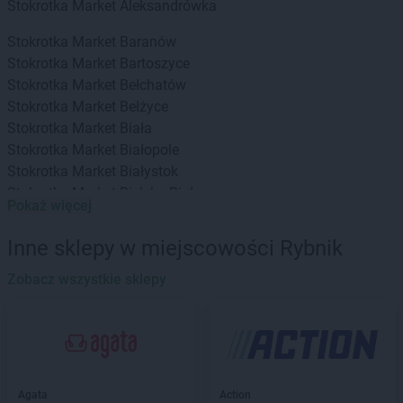
Stokrotka Market
Aleksandrówka
Stokrotka Market
Baranów
Stokrotka Market
Bartoszyce
Stokrotka Market
Bełchatów
Stokrotka Market
Bełżyce
Stokrotka Market
Biała
Stokrotka Market
Białopole
Stokrotka Market
Białystok
Stokrotka Market
Bielsko-Biała
Pokaż więcej
Stokrotka Market
Bierzwnik
Stokrotka Market
Biłgoraj
Inne sklepy w miejscowości Rybnik
Stokrotka Market
Biszcza
Stokrotka Market
Zobacz wszystkie sklepy
Błędów
Stokrotka Market
Bodzentyn
Stokrotka Market
Borne Sulinowo
Stokrotka Market
Bralin
Stokrotka Market
Branice
Stokrotka Market
Bratkowice
Agata
Action