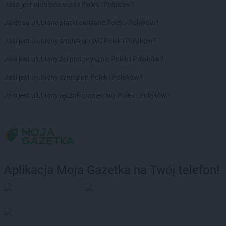
Stokrotka Market
Rawa Mazowiecka
Jaka jest ulubiona woda Polek i Polaków?
Stokrotka Market
Recz
Jakie są ulubione płatki owsiane Polek i Polaków?
Stokrotka Market
Reda
Stokrotka Market
Rejowiec
Jaki jest ulubiony środek do WC Polek i Polaków?
Stokrotka Market
Rokietnica
Jaki jest ulubiony żel pod prysznic Polek i Polaków?
Stokrotka Market
Rosnowo
Stokrotka Market
Rozogi
Jaki jest ulubiony szampon Polek i Polaków?
Stokrotka Market
Ruda-Huta
Jaki jest ulubiony ręcznik papierowy Polek i Polaków?
Stokrotka Market
Rudki
Stokrotka Market
Rudnik nad Sanem
Stokrotka Market
Rutki-Kossaki
Stokrotka Market
Rybnik
Stokrotka Market
Rymanów-Zdrój
Stokrotka Market
Rzeszów
Aplikacja Moja Gazetka na Twój telefon!
Stokrotka Market
Sadlinki
Stokrotka Market
Sanok
Stokrotka Market
Sarnaki
Stokrotka Market
Sawin