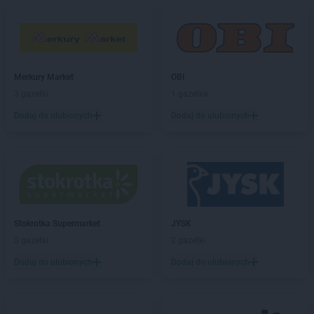
Stokrotka Market
Jastrzębie-Zdrój
Stokrotka Market
Jaworzno
Stokrotka Market
Jedlińsk
Stokrotka Market
Jedwabno
Stokrotka Market
Jejkowice
Merkury Market
OBI
Stokrotka Market
Józefów
3 gazetki
1 gazetka
Stokrotka Market
Józefów nad Wisłą
Dodaj do ulubionych
Dodaj do ulubionych
Stokrotka Market
Juchnowiec Kościelny
Stokrotka Market
Kalej
Stokrotka Market
Kalisz
Stokrotka Market
Kamień
Stokrotka Market
Kamionka
Stokrotka Market
Karczmiska Pierwsze
Stokrotka Supermarket
JYSK
Stokrotka Market
Karlino
3 gazetki
2 gazetki
Stokrotka Market
Karpacz
Dodaj do ulubionych
Dodaj do ulubionych
Stokrotka Market
Katowice
Stokrotka Market
Kcynia
Stokrotka Market
Kędzierzyn-Koźle