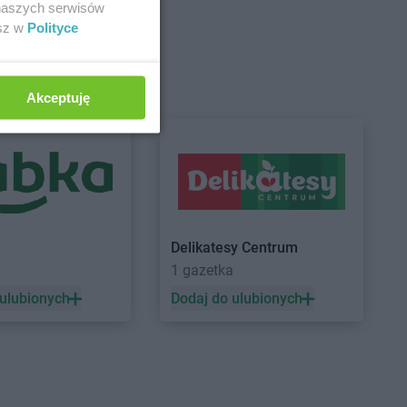
 naszych serwisów
esz w
Polityce
onowice
szna
Akceptuję
a
ca Wielka
Delikatesy Centrum
ny
1 gazetka
 ulubionych
Dodaj do ulubionych