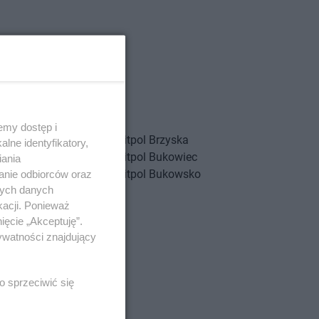
emy dostęp i
wa
Hitpol
Brzyska
lne identyfikatory,
ta
Hitpol
Bukowiec
iania
ko
Hitpol
Bukowsko
anie odbiorców oraz
nych danych
kacji. Ponieważ
ięcie „Akceptuję”.
nia
ywatności znajdujący
o sprzeciwić się