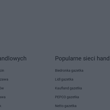
wka
Hitpol
Staszkówka
Hitpol
Szcz
Hitpol
Stróże
Hitpol
Szerz
Hitpol
Sułków
Hitpol
Szym
Hitpol
Trzemeśnia
Hitpol
Turza
Hitpol
Tuchów
Hitpol
Tuszó
Hitpol
Wola Piskulina
Hitpol
Wróbl
Hitpol
Wola Rzędzińska
Hitpol
Wysow
handlowych
Popularne sieci han
Hitpol
Zasań
Hitpol
Zboro
Hitpol
Zawoja
Hitpol
Zubrz
cin
Biedronka gazetka
szawa
Lidl gazetka
ów
Kaufland gazetka
zawa
PEPCO gazetka
k
Netto gazetka