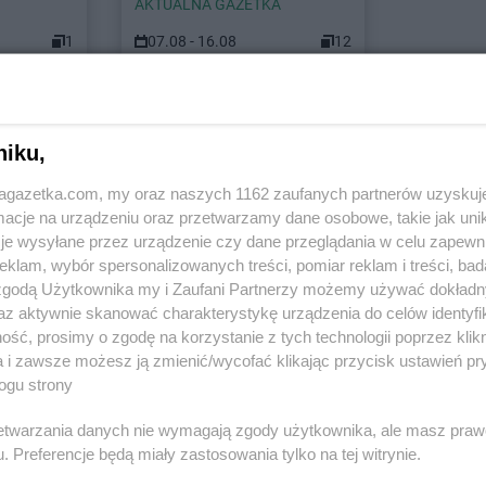
AKTUALNA GAZETKA
1
07.08 - 16.08
12
stach
niku,
jagazetka.com, my oraz naszych 1162 zaufanych partnerów uzyskuj
Hitpol
Błędowa Tyczyńska
Hitpol
Boro
cje na urządzeniu oraz przetwarzamy dane osobowe, takie jak unika
Hitpol
Bobowa
Hitpol
Borzę
je wysyłane przez urządzenie czy dane przeglądania w celu zapewn
Hitpol
Bobrowa
Hitpol
Brzes
klam, wybór spersonalizowanych treści, pomiar reklam i treści, bad
 zgodą Użytkownika my i Zaufani Partnerzy możemy używać dokład
Hitpol
Czaszyn
az aktywnie skanować charakterystykę urządzenia do celów identyfi
ść, prosimy o zgodę na korzystanie z tych technologii poprzez klikn
Hitpol
Dominikowice
Hitpol
Drogi
a i zawsze możesz ją zmienić/wycofać klikając przycisk ustawień pr
ogu strony
Hitpol
Gromnik
ne
Hitpol
Grybów
rzetwarzania danych nie wymagają zgody użytkownika, ale masz praw
. Preferencje będą miały zastosowania tylko na tej witrynie.