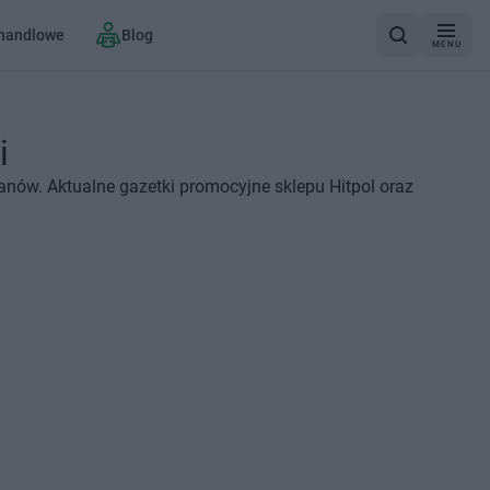
 handlowe
Blog
MENU
i
anów. Aktualne gazetki promocyjne sklepu Hitpol oraz