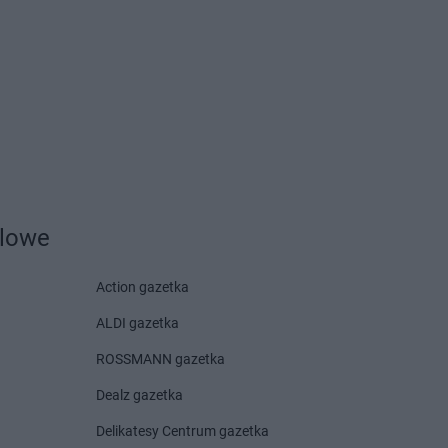
epanów
yny
bark
w Mały
ik Szlachecki
a-Zdrój
dlowe
wice
yca Dolna
Action gazetka
ALDI gazetka
ROSSMANN gazetka
Dealz gazetka
Delikatesy Centrum gazetka