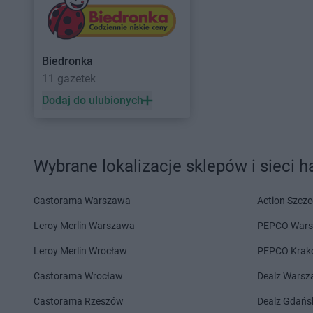
Hitpol
Sanok
Hitpol
Skrzętla-Rojó
Hitpol
Sieniawa
Hitpol
Skrzyszów
Hitpol
Skomielna Czarna
Hitpol
Stary Sącz
Biedronka
Hitpol
Święcany
11 gazetek
Hitpol
Tarnawa Górna
Hitpol
Tokarnia
Dodaj do ulubionych
Hitpol
Tęgoborze
Hitpol
Trąbki
Hitpol
Węglówka
Hitpol
Wiewiórka
Hitpol
Wieliczka
Hitpol
Wójtowa
Wybrane lokalizacje sklepów i sieci 
Hitpol
Zabrzeż
Hitpol
Zagórzany
Hitpol
Zagórz
Hitpol
Zarszyn
Castorama Warszawa
Action Szcze
Hitpol
Leroy Merlin Warszawa
Żurowa
PEPCO War
Leroy Merlin Wrocław
PEPCO Krak
Castorama Wrocław
Dealz Wars
Castorama Rzeszów
Dealz Gdańs