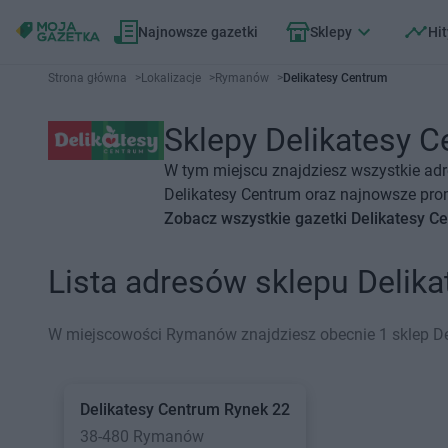
Najnowsze gazetki
Sklepy
Hit
Strona główna
>
Lokalizacje
>
Rymanów
>
Delikatesy Centrum
Sklepy Delikatesy C
W tym miejscu znajdziesz wszystkie ad
Delikatesy Centrum oraz najnowsze prom
Zobacz wszystkie gazetki Delikatesy C
Lista adresów sklepu Deli
W miejscowości Rymanów znajdziesz obecnie 1 sklep De
Delikatesy Centrum
Rynek 22
38-480 Rymanów