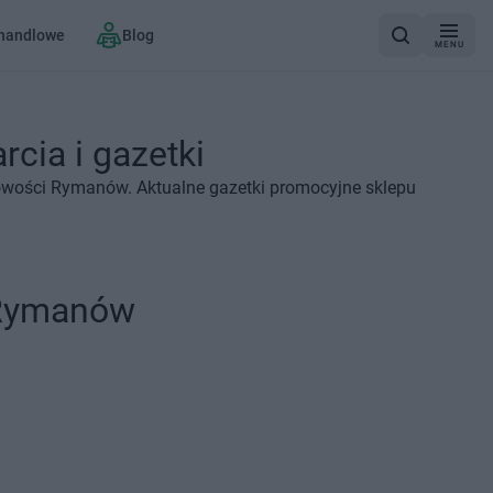
 handlowe
Blog
MENU
cia i gazetki
cowości Rymanów. Aktualne gazetki promocyjne sklepu
 Rymanów