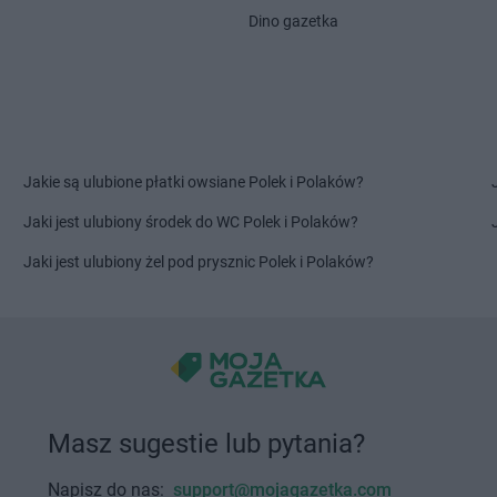
Głuchołazy
Kalwaria
Delikatesy 
Dino gazetka
Głuszyca
Delikatesy Centrum
Górki Małe
Starzeńska
Gniewczyna
Delikatesy Centrum
Górki Wielkie
Delikatesy 
Delikatesy Centrum
Gorlice
Delikatesy 
Gniewino
Delikatesy Centrum
Gorzów
Delikatesy 
Gniewkowo
Wielkopolski
Dunajcem
Delikatesy Centrum
Górzyca
Delikatesy 
Jakie są ulubione płatki owsiane Polek i Polaków?
Harbutowice
Delikatesy Centrum
Delikatesy 
Jaki jest ulubiony środek do WC Polek i Polaków?
Harta
Hecznarowice
Delikatesy 
Hażlach
Delikatesy Centrum
Hoczew
Delikatesy 
Jaki jest ulubiony żel pod prysznic Polek i Polaków?
Iskrzynia
Delikatesy Centrum
Iwanowice
Delikatesy 
Iwaniska
Włościańskie
Delikatesy 
Jarosław
Delikatesy Centrum
Jastrzębia
Delikatesy 
Jasienica
Delikatesy Centrum
Jawiszowice
Delikatesy 
Delikatesy Centrum
Jawor
Delikatesy 
Masz sugestie lub pytania?
Jasionka
Delikatesy Centrum
Jawornik
Delikatesy 
Jasionów
Polski
Delikatesy 
Napisz do nas:
support@mojagazetka.com