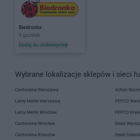
Delikatesy Centrum
Chełm
Delikatesy Centrum
Delikatesy Centrum
Chełm Śląski
Delikatesy Centrum
Delikatesy Centrum
Chlewiska
Delikatesy Centrum
Biedronka
Delikatesy Centrum
Dąbrowa
Delikatesy Centrum
9 gazetek
Tarnowska
Delikatesy Centrum
Delikatesy Centrum
Dąbrówki
Delikatesy Centrum
Dodaj do ulubionych
Delikatesy Centrum
Daleszyce
Delikatesy Centrum
Delikatesy Centrum
Dankowice
Zdrój
Delikatesy Centrum
Dębica
Delikatesy Centrum
Wybrane lokalizacje sklepów i sieci 
Delikatesy Centrum
Dębki
Delikatesy Centrum
Delikatesy Centrum
Elbląg
Castorama Warszawa
Action Szcze
Delikatesy Centrum
Fałków
Delikatesy Centrum
Leroy Merlin Warszawa
PEPCO War
Delikatesy Centrum
Gąbin
Delikatesy Centrum
Leroy Merlin Wrocław
PEPCO Krak
Delikatesy Centrum
Garnek
Delikatesy Centrum
Castorama Wrocław
Dealz Wars
Delikatesy Centrum
Małopolski
Gawłuszowice
Delikatesy Centrum
Castorama Rzeszów
Dealz Gdańs