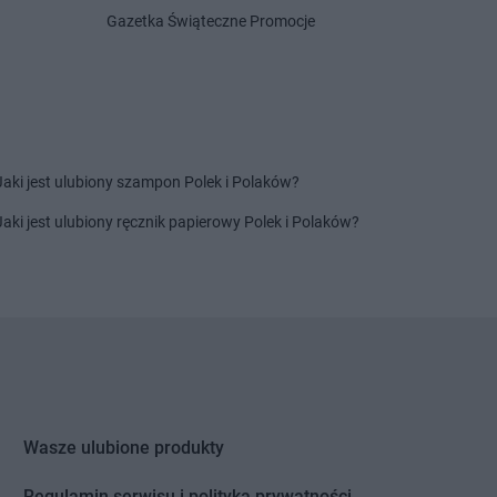
Centrum
Grabownica
Delikatesy Centrum
Grotniki
Gazetka Świąteczne Promocje
Delikatesy Centrum
Grudna
Centrum
Grajewo
Górna
Centrum
Grębów
Delikatesy Centrum
Grybów
Centrum
Gródek nad
Delikatesy Centrum
Gryfino
Delikatesy Centrum
Gubin
Centrum
Grodków
Jaki jest ulubiony szampon Polek i Polaków?
Centrum
Horodło
Delikatesy Centrum
Hyżne
Jaki jest ulubiony ręcznik papierowy Polek i Polaków?
Centrum
Hrubieszów
Centrum
Humniska
Centrum
Iwkowa
Centrum
Izbica
Centrum
Jelenia Góra
Delikatesy Centrum
Jonkowo
Centrum
Jeleśnia
Delikatesy Centrum
Jordanów
Centrum
Jemielnica
Delikatesy Centrum
Józefów
Wasze ulubione produkty
Centrum
Jenin
Delikatesy Centrum
Jurków
Centrum
Regulamin serwisu i polityka prywatności