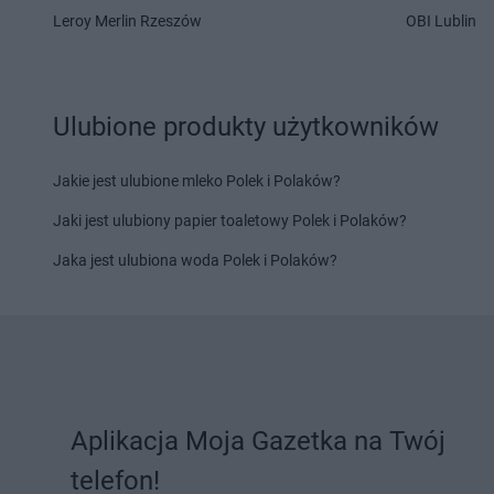
Delikatesy Centrum
Gdów
Delikatesy Centrum
Leroy Merlin Rzeszów
OBI Lublin
Delikatesy Centrum
Gdynia
Delikatesy Centrum
Delikatesy Centrum
Giedlarowa
Delikatesy Centrum
Delikatesy Centrum
Gierlachów
Łańcucka
Delikatesy Centrum
Gilowice
Delikatesy Centrum
Ulubione produkty użytkowników
Delikatesy Centrum
Giżycko
Delikatesy Centrum
Delikatesy Centrum
Gliwice
Jakie jest ulubione mleko Polek i Polaków?
Delikatesy Centrum
Hajnówka
Delikatesy Centrum
Jaki jest ulubiony papier toaletowy Polek i Polaków?
Delikatesy Centrum
Hańsk
Delikatesy Centrum
Pierwszy
Delikatesy Centrum
Jaka jest ulubiona woda Polek i Polaków?
Delikatesy Centrum
Imielin
Delikatesy Centrum
Delikatesy Centrum
Inowrocław
Delikatesy Centrum
Delikatesy Centrum
Jabłonka
Delikatesy Centrum
Delikatesy Centrum
Jadowniki
Delikatesy Centrum
Delikatesy Centrum
Janikowo
Rosielna
Aplikacja Moja Gazetka na Twój
Delikatesy Centrum
Janów
Delikatesy Centrum
telefon!
Podlaski
Delikatesy Centrum