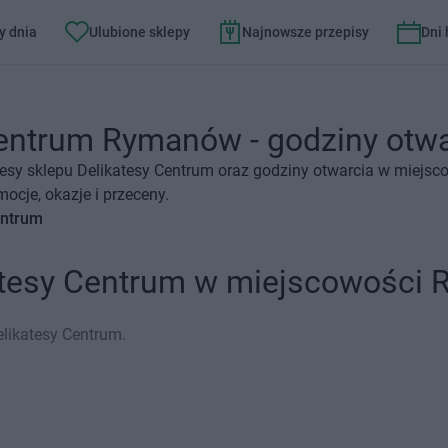
y dnia
Ulubione sklepy
Najnowsze przepisy
Dni
entrum Rymanów - godziny otwar
resy sklepu Delikatesy Centrum oraz godziny otwarcia w miejs
ocje, okazje i przeceny.
entrum
katesy Centrum w miejscowości
likatesy Centrum.