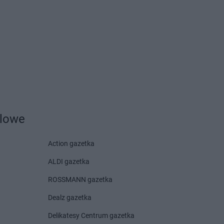
Centrum
Czarnków
Centrum
Czchów
Centrum
Czeladź
Centrum
Drwinia
Delikatesy Centrum
Centrum
Dubiecko
Dziekanowice
Centrum
Dwikozy
Delikatesy Centrum
Dziergowice
Centrum
Dydnia
Delikatesy Centrum
Dzikowiec
Centrum
Dynów
Centrum
Działoszyn
dlowe
Action gazetka
Centrum
Frysztak
ALDI gazetka
Centrum
Gorzyce
Delikatesy Centrum
Grodzisk
ROSSMANN gazetka
Centrum
Gostyń
Delikatesy Centrum
Grodzisk
Dealz gazetka
Centrum
Gostynin
Mazowiecki
Centrum
Grabowiec
Delikatesy Centrum
Gromnik
Delikatesy Centrum gazetka