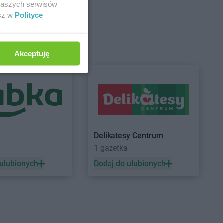
Centrum
Brudzeń
Delikatesy Centrum
Bukowsko
 naszych serwisów
Delikatesy Centrum
Busko-Zdrój
esz w
Polityce
Centrum
Brusy
Delikatesy Centrum
Centrum
Brzączowice
Buszkowiczki
Centrum
Brzeszcze
Delikatesy Centrum
Byczyna
Akceptuję
Centrum
Brzezinka
Delikatesy Centrum
Bydgoszcz
Centrum
Brzeziny
Delikatesy Centrum
Bystra
Centrum
Brzezna
Podhalańska
Centrum
Brzeźnica
Delikatesy Centrum
Bystry
Centrum
Brzostek
Delikatesy Centrum
Bystrzyca
Centrum
Brzoza
Kłodzka
Centrum
Brzóza
Delikatesy Centrum
Bytom
Delikatesy Centrum
1 gazetka
 ulubionych
Dodaj do ulubionych
Centrum
Ciężkowice
Delikatesy Centrum
Czernichów
Centrum
Cmolas
Delikatesy Centrum
Częstochowa
Centrum
Czarna
Delikatesy Centrum
Czubrowice
Centrum
Czarna
Delikatesy Centrum
Czudec