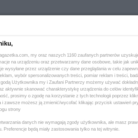
w innych miastach
niku,
jagazetka.com, my oraz naszych 1160 zaufanych partnerów uzyskuj
Aleksandrów
Delikatesy Centrum
Andrespol
cje na urządzeniu oraz przetwarzamy dane osobowe, takie jak unika
je wysyłane przez urządzenie czy dane przeglądania w celu zapewn
klam, wybór spersonalizowanych treści, pomiar reklam i treści, bad
Biała
Delikatesy Centrum
Błaszki
Delikatesy 
 zgodą Użytkownika my i Zaufani Partnerzy możemy używać dokład
Biała Parcela
Delikatesy Centrum
Błażowa
Delikatesy 
az aktywnie skanować charakterystykę urządzenia do celów identyfi
Biała
Delikatesy Centrum
Blizne
Delikatesy 
ść, prosimy o zgodę na korzystanie z tych technologii poprzez klikn
Delikatesy Centrum
Bliżyn
Delikatesy 
a i zawsze możesz ją zmienić/wycofać klikając przycisk ustawień pr
ogu strony
Białobrzegi
Delikatesy Centrum
Błotnica
Delikatesy 
Białowieża
Strzelecka
Delikatesy 
rzetwarzania danych nie wymagają zgody użytkownika, ale masz praw
Biały
Delikatesy Centrum
Bobowa
Delikatesy 
. Preferencje będą miały zastosowania tylko na tej witrynie.
Delikatesy Centrum
Bóbrka
Delikatesy 