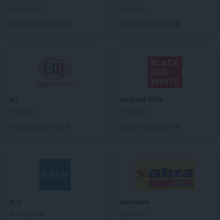
PEPCO
Białobrzegi
Brak gazetek
1 gazetka
PEPCO
Białogard
Dodaj do ulubionych
Dodaj do ulubionych
PEPCO
Białystok
PEPCO
Biecz
PEPCO
Biedrusko
PEPCO
Bielany Wrocławskie
PEPCO
Bielawa
PEPCO
Bielsko-Biała
PEPCO
Bieruń
bi1
Black Red White
PEPCO
Bierutów
9 gazetek
1 gazetka
PEPCO
Biłgoraj
Dodaj do ulubionych
Dodaj do ulubionych
PEPCO
Biskupiec
PEPCO
Blachownia
PEPCO
Błonie
PEPCO
Bobolice
PEPCO
Bobowa
PEPCO
Bochnia
BLU
abra meble
PEPCO
Bogatynia
Brak gazetek
1 gazetka
PEPCO
Boguszów-Gorce