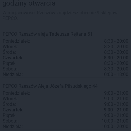
godziny otwarcia
W miejscowości Rzeszów znajdziesz obecnie 9 sklepów
PEPCO.
PEPCO
Rzeszów
aleja Tadeusza Rejtana 51
Poniedziałek:
8:30 - 20:00
Wtorek:
8:30 - 20:00
Środa:
8:30 - 20:00
Czwartek:
8:30 - 20:00
Piątek:
8:30 - 20:00
Sobota:
8:30 - 20:00
Niedziela:
10:00 - 18:00
PEPCO
Rzeszów
Aleja Józefa Piłsudskiego 44
Poniedziałek:
9:00 - 21:00
Wtorek:
9:00 - 21:00
Środa:
9:00 - 21:00
Czwartek:
9:00 - 21:00
Piątek:
9:00 - 21:00
Sobota:
10:00 - 21:00
Niedziela:
10:00 - 20:00