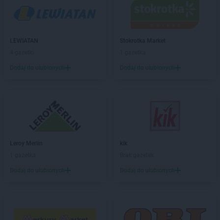
PEPCO
Czerwionka-Leszczyny
PEPCO
Częstochowa
PEPCO
Człuchów
PEPCO
Czudec
LEWIATAN
Stokrotka Market
4 gazetki
1 gazetka
PEPCO
Dąbrowa Białostocka
Dodaj do ulubionych
Dodaj do ulubionych
PEPCO
Dąbrowa Górnicza
PEPCO
Dąbrowa Tarnowska
PEPCO
Dąbrówka
PEPCO
Darłowo
PEPCO
Dawidy Bankowe
PEPCO
Dębe Wielkie
PEPCO
Dębica
Leroy Merlin
kik
PEPCO
Dęblin
1 gazetka
Brak gazetek
PEPCO
Dębno
Dodaj do ulubionych
Dodaj do ulubionych
PEPCO
Dębowa
PEPCO
Debrzno
PEPCO
Dobczyce
PEPCO
Dobra