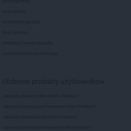
Action gazetka
PEPCO
Kiekrz
PEPCO
Kielce
ALDI gazetka
PEPCO
Kiełpino
ROSSMANN gazetka
PEPCO
Kietrz
PEPCO
Kleczew
Dealz gazetka
PEPCO
Kleszczów
Delikatesy Centrum gazetka
PEPCO
Klimkówka
PEPCO
Kłobuck
Gazetka Świąteczne Promocje
PEPCO
Kłodawa
PEPCO
Kłodzko
PEPCO
Kluczbork
PEPCO
Knurów
Ulubione produkty użytkowników
PEPCO
Kobiór
PEPCO
Kobylanka
Jakie jest ulubione mleko Polek i Polaków?
PEPCO
Kobyłka
Jaki jest ulubiony papier toaletowy Polek i Polaków?
PEPCO
Kolbudy
PEPCO
Kolbuszowa
Jaka jest ulubiona woda Polek i Polaków?
PEPCO
Kolno
Jakie są ulubione płatki owsiane Polek i Polaków?
PEPCO
Koło