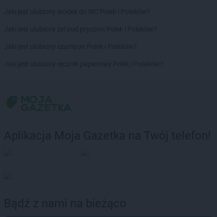
PEPCO
Kołobrzeg
Jaki jest ulubiony środek do WC Polek i Polaków?
PEPCO
Koluszki
Jaki jest ulubiony żel pod prysznic Polek i Polaków?
PEPCO
Kończewice
PEPCO
Koniecpol
Jaki jest ulubiony szampon Polek i Polaków?
PEPCO
Konin
Jaki jest ulubiony ręcznik papierowy Polek i Polaków?
PEPCO
Końskie
PEPCO
Konstancin-Jeziorna
PEPCO
Konstantynów Łódzki
PEPCO
Korczyna
PEPCO
Kórnik
PEPCO
Koronowo
Aplikacja Moja Gazetka na Twój telefon!
PEPCO
Kosakowo
PEPCO
Kościan
PEPCO
Kościerzyna
PEPCO
Kostrzyn
PEPCO
Kostrzyn nad Odrą
PEPCO
Koszalin
Bądź z nami na bieżąco
PEPCO
Kowal