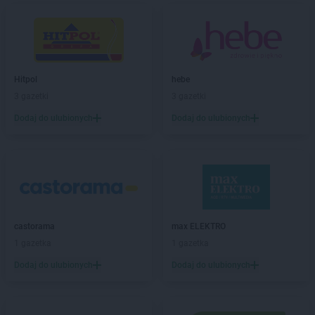
PEPCO
Choroszcz
PEPCO
Chorzów
PEPCO
Choszczno
PEPCO
Chrzanów
PEPCO
Chwaszczyno
Hitpol
hebe
PEPCO
Ciechanów
3 gazetki
3 gazetki
PEPCO
Ciechocinek
PEPCO
Cieszyn
Dodaj do ulubionych
Dodaj do ulubionych
PEPCO
Czaplinek
PEPCO
Czarna
PEPCO
Czarna Białostocka
PEPCO
Czarnków
PEPCO
Czarny Dunajec
PEPCO
Czchów
castorama
max ELEKTRO
PEPCO
Czechowice-Dziedzice
1 gazetka
1 gazetka
PEPCO
Czeladź
Dodaj do ulubionych
Dodaj do ulubionych
PEPCO
Czerniejewo
PEPCO
Czernikowo
PEPCO
Czersk