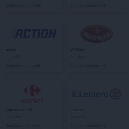
PEPCO
Bolesławiec
Dodaj do ulubionych
Dodaj do ulubionych
PEPCO
Bolszewo
PEPCO
Borek Wielkopolski
PEPCO
Braniewo
PEPCO
Brańsk
PEPCO
Bratkowice
PEPCO
Brenna
Action
MARMAX
PEPCO
Brodnica
2 gazetki
Brak gazetek
PEPCO
Brusy
Dodaj do ulubionych
Dodaj do ulubionych
PEPCO
Brwinów
PEPCO
Brzeg
PEPCO
Brzeg Dolny
PEPCO
Brześć Kujawski
PEPCO
Brzesko
PEPCO
Brzeszcze
PEPCO
Brzeziny
Carrefour Market
E.Leclerc
PEPCO
Brzostek
7 gazetek
6 gazetek
PEPCO
Brzozów
Dodaj do ulubionych
Dodaj do ulubionych