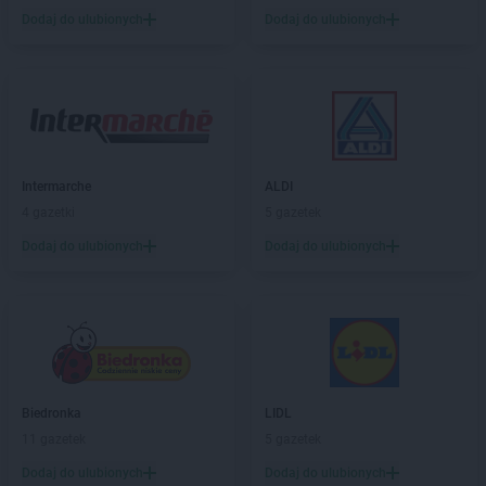
PEPCO
Hajnówka
Dodaj do ulubionych
Dodaj do ulubionych
PEPCO
Hrubieszów
PEPCO
Iława
PEPCO
Iłża
PEPCO
Imielin
PEPCO
Inowrocław
PEPCO
Istebna
Intermarche
ALDI
4 gazetki
5 gazetek
PEPCO
Jabłonka
Dodaj do ulubionych
Dodaj do ulubionych
PEPCO
Jabłonna
PEPCO
Janikowo
PEPCO
Janów Lubelski
PEPCO
Janowiec Wielkopolski
PEPCO
Januszowice
PEPCO
Jarocin
PEPCO
Jarosław
Biedronka
LIDL
PEPCO
Jaroszowice
11 gazetek
5 gazetek
PEPCO
Jaroty
Dodaj do ulubionych
Dodaj do ulubionych