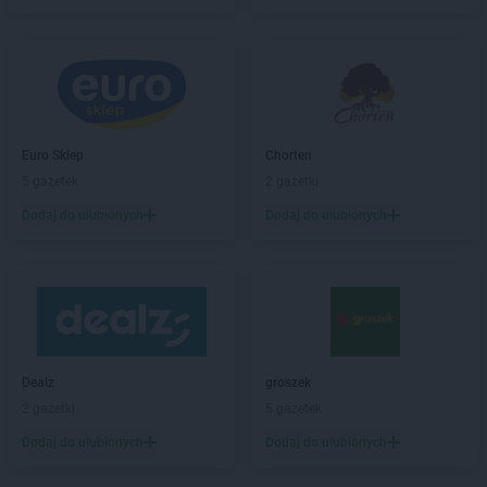
PEPCO
Buczkowice
PEPCO
Buk
PEPCO
Busko-Zdrój
PEPCO
Byczyna
PEPCO
Bydgoszcz
PEPCO
Bystrzyca Kłodzka
PEPCO
Euro Sklep
Bytom
Chorten
PEPCO
5 gazetek
Bytom Odrzański
2 gazetki
PEPCO
Bytów
Dodaj do ulubionych
Dodaj do ulubionych
PEPCO
Celestynów
PEPCO
Chełm
PEPCO
Chełmno
PEPCO
Chmielnik
PEPCO
Chocianów
PEPCO
Chodzież
Dealz
groszek
PEPCO
Chojna
2 gazetki
5 gazetek
PEPCO
Chojnice
Dodaj do ulubionych
Dodaj do ulubionych
PEPCO
Chojnów