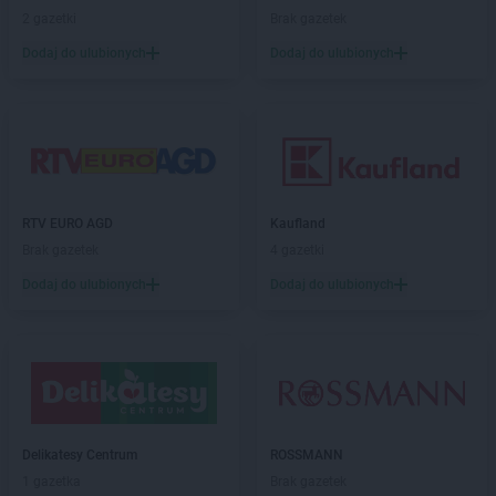
PEPCO
Gorlice
2 gazetki
Brak gazetek
PEPCO
Górowo Iławeckie
Dodaj do ulubionych
Dodaj do ulubionych
PEPCO
Gorzów Wielkopolski
PEPCO
Gorzyce
PEPCO
Gostyń
PEPCO
Gostynin
PEPCO
Goszczyno
PEPCO
Grajewo
PEPCO
Grodków
RTV EURO AGD
Kaufland
PEPCO
Grodzisk Mazowiecki
Brak gazetek
4 gazetki
PEPCO
Grodzisk Wielkopolski
Dodaj do ulubionych
Dodaj do ulubionych
PEPCO
Grójec
PEPCO
Gromnik
PEPCO
Grudziądz
PEPCO
Gryfice
PEPCO
Gryfino
PEPCO
Gryfów Śląski
Delikatesy Centrum
ROSSMANN
PEPCO
Gubin
1 gazetka
Brak gazetek