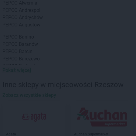
PEPCO
Alwernia
PEPCO
Andrespol
PEPCO
Andrychów
PEPCO
Augustów
PEPCO
Banino
PEPCO
Baranów
PEPCO
Barcin
PEPCO
Barczewo
PEPCO
Barlinek
Pokaż więcej
PEPCO
Bartoszyce
PEPCO
Barwice
Inne sklepy w miejscowości Rzeszów
PEPCO
Będzin
PEPCO
Zobacz wszystkie sklepy
Bełchatów
PEPCO
Bełżyce
PEPCO
Besko
PEPCO
Bestwina
PEPCO
Biała Podlaska
PEPCO
Białe Błota
Agata
Auchan Supermarket