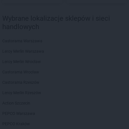
PEPCO
Jasło
PEPCO
Jastrowie
PEPCO
Jastrzębie-Zdrój
Wybrane lokalizacje sklepów i sieci
PEPCO
Jawor
handlowych
PEPCO
Jaworze
PEPCO
Jaworzno
Castorama Warszawa
PEPCO
Jedlicze
PEPCO
Jędrzejów
Leroy Merlin Warszawa
PEPCO
Jelcz-Laskowice
Leroy Merlin Wrocław
PEPCO
Jelenia Góra
PEPCO
Jeziorany
Castorama Wrocław
PEPCO
Jeżowe
Castorama Rzeszów
PEPCO
Jordanów
PEPCO
Józefów
Leroy Merlin Rzeszów
PEPCO
Kaliska
Action Szczecin
PEPCO
Kalisz
PEPCO Warszawa
PEPCO
Kałuszyn
PEPCO
Kalwaria Zebrzydowska
PEPCO Kraków