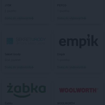
PEPCO
Gdynia
PEPCO
JYSK
Giżycko
PEPCO
PEPCO
2 gazetki
Gliwice
1 gazetka
PEPCO
Głogów
Dodaj do ulubionych
Dodaj do ulubionych
PEPCO
Głogów Małopolski
PEPCO
Głogówek
PEPCO
Główczyce
PEPCO
Głowno
PEPCO
Głubczyce
PEPCO
Głuchołazy
Sekret Urody
Empik
PEPCO
Gniewkowo
Brak gazetek
1 gazetka
PEPCO
Gniezno
PEPCO
Dodaj do ulubionych
Godów
Dodaj do ulubionych
PEPCO
Gogolin
PEPCO
Gołdap
PEPCO
Goleniów
PEPCO
Golina
PEPCO
Golub-Dobrzyń
PEPCO
Góra
Żabka
WOOLWORTH