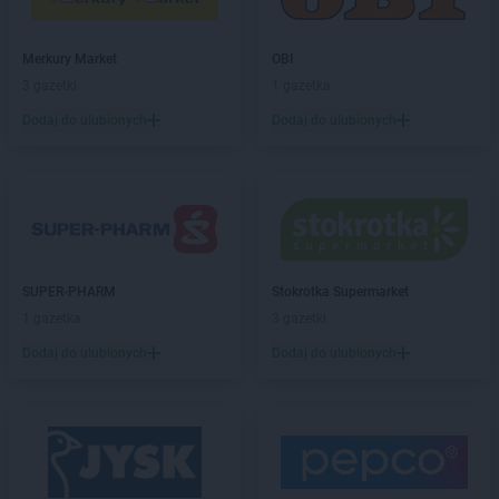
PEPCO
Dobre Miasto
PEPCO
Drawsko Pomorskie
Merkury Market
OBI
PEPCO
Drezdenko
3 gazetki
1 gazetka
PEPCO
Drobin
PEPCO
Drzewica
Dodaj do ulubionych
Dodaj do ulubionych
PEPCO
Duszniki-Zdrój
PEPCO
Dynów
PEPCO
Działdowo
PEPCO
Działoszyn
PEPCO
Dzierzgoń
PEPCO
Dzierżoniów
SUPER-PHARM
Stokrotka Supermarket
1 gazetka
3 gazetki
PEPCO
Elbląg
PEPCO
Ełk
Dodaj do ulubionych
Dodaj do ulubionych
PEPCO
Garwolin
PEPCO
Gaszowice
PEPCO
Gdańsk
PEPCO
Gdów