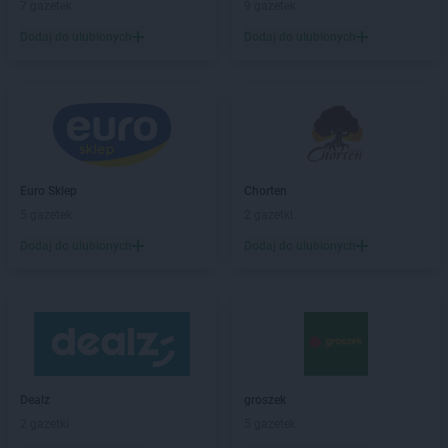
PEPCO
Brzostek
7 gazetek
9 gazetek
PEPCO
Brzozów
Dodaj do ulubionych
Dodaj do ulubionych
PEPCO
Buczkowice
PEPCO
Buk
PEPCO
Busko-Zdrój
PEPCO
Byczyna
PEPCO
Bydgoszcz
PEPCO
Bystrzyca Kłodzka
PEPCO
Euro Sklep
Bytom
Chorten
PEPCO
5 gazetek
Bytom Odrzański
2 gazetki
PEPCO
Bytów
Dodaj do ulubionych
Dodaj do ulubionych
PEPCO
Celestynów
PEPCO
Chełm
PEPCO
Chełmno
PEPCO
Chmielnik
PEPCO
Chocianów
PEPCO
Chodzież
Dealz
groszek
PEPCO
Chojna
2 gazetki
5 gazetek