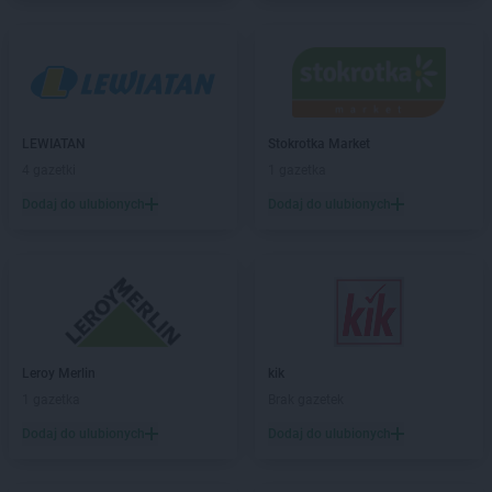
PEPCO
Czernikowo
PEPCO
Czersk
PEPCO
Czerwionka-Leszczyny
PEPCO
Częstochowa
PEPCO
Człuchów
PEPCO
Czudec
LEWIATAN
Stokrotka Market
4 gazetki
1 gazetka
PEPCO
Dąbrowa Białostocka
Dodaj do ulubionych
Dodaj do ulubionych
PEPCO
Dąbrowa Górnicza
PEPCO
Dąbrowa Tarnowska
PEPCO
Dąbrówka
PEPCO
Darłowo
PEPCO
Dawidy Bankowe
PEPCO
Dębe Wielkie
PEPCO
Dębica
Leroy Merlin
kik
PEPCO
Dęblin
1 gazetka
Brak gazetek
PEPCO
Dębno
Dodaj do ulubionych
Dodaj do ulubionych
PEPCO
Dębowa
PEPCO
Debrzno