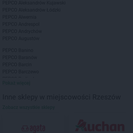
PEPCO
Aleksandrów Kujawski
PEPCO
Aleksandrów Łódzki
PEPCO
Alwernia
PEPCO
Andrespol
PEPCO
Andrychów
PEPCO
Augustów
PEPCO
Banino
PEPCO
Baranów
PEPCO
Barcin
PEPCO
Barczewo
PEPCO
Barlinek
Pokaż więcej
PEPCO
Bartoszyce
PEPCO
Barwice
Inne sklepy w miejscowości Rzeszów
PEPCO
Będzin
PEPCO
Zobacz wszystkie sklepy
Bełchatów
PEPCO
Bełżyce
PEPCO
Besko
PEPCO
Bestwina