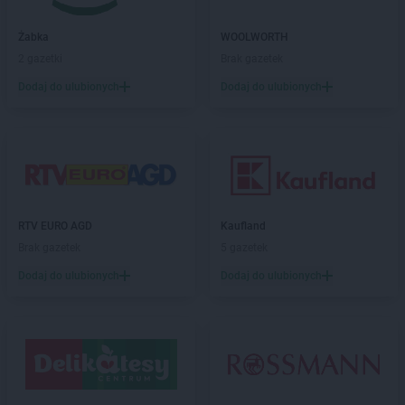
PEPCO
Golub-Dobrzyń
PEPCO
Góra
Żabka
WOOLWORTH
PEPCO
Gorlice
2 gazetki
Brak gazetek
PEPCO
Górowo Iławeckie
Dodaj do ulubionych
Dodaj do ulubionych
PEPCO
Gorzów Wielkopolski
PEPCO
Gorzyce
PEPCO
Gostyń
PEPCO
Gostynin
PEPCO
Goszczyno
PEPCO
Grajewo
PEPCO
Grodków
RTV EURO AGD
Kaufland
PEPCO
Grodzisk Mazowiecki
Brak gazetek
5 gazetek
PEPCO
Grodzisk Wielkopolski
Dodaj do ulubionych
Dodaj do ulubionych
PEPCO
Grójec
PEPCO
Gromnik
PEPCO
Grudziądz
PEPCO
Gryfice
PEPCO
Gryfino
PEPCO
Gryfów Śląski