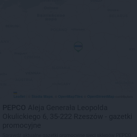
Leaflet
Stadia Maps
OpenMapTiles
OpenStreetMap
|
©
, ©
©
contributors
PEPCO
Aleja Generała Leopolda
Okulickiego 6, 35-222 Rzeszów - gazetki
promocyjne
Sprawdź aktualne gazetki promocyjne sieci sklepów PEPCO