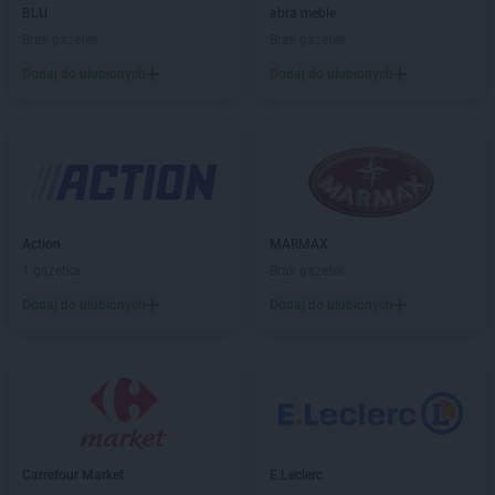
BLU
abra meble
PEPCO
Bogatynia
Brak gazetek
Brak gazetek
PEPCO
Boguszów-Gorce
PEPCO
Bolesławiec
Dodaj do ulubionych
Dodaj do ulubionych
PEPCO
Bolszewo
PEPCO
Borek Wielkopolski
PEPCO
Braniewo
PEPCO
Brańsk
PEPCO
Bratkowice
PEPCO
Brenna
Action
MARMAX
PEPCO
Brodnica
1 gazetka
Brak gazetek
PEPCO
Brusy
Dodaj do ulubionych
Dodaj do ulubionych
PEPCO
Brwinów
PEPCO
Brzeg
PEPCO
Brzeg Dolny
PEPCO
Brześć Kujawski
PEPCO
Brzesko
PEPCO
Brzeszcze
PEPCO
Brzeziny
Carrefour Market
E.Leclerc