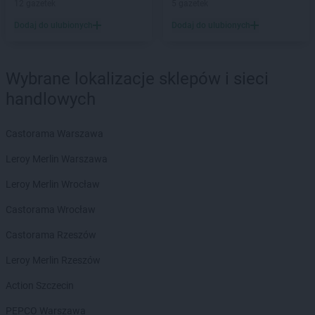
PEPCO
Jaroszowice
12 gazetek
5 gazetek
PEPCO
Jaroty
Dodaj do ulubionych
Dodaj do ulubionych
PEPCO
Jasło
PEPCO
Jastrowie
PEPCO
Jastrzębie-Zdrój
Wybrane lokalizacje sklepów i sieci
PEPCO
Jawor
handlowych
PEPCO
Jaworze
PEPCO
Jaworzno
Castorama Warszawa
PEPCO
Jedlicze
PEPCO
Jędrzejów
Leroy Merlin Warszawa
PEPCO
Jelcz-Laskowice
Leroy Merlin Wrocław
PEPCO
Jelenia Góra
PEPCO
Jeziorany
Castorama Wrocław
PEPCO
Jeżowe
Castorama Rzeszów
PEPCO
Jordanów
PEPCO
Józefów
Leroy Merlin Rzeszów
PEPCO
Kaliska
Action Szczecin
PEPCO
Kalisz
PEPCO Warszawa