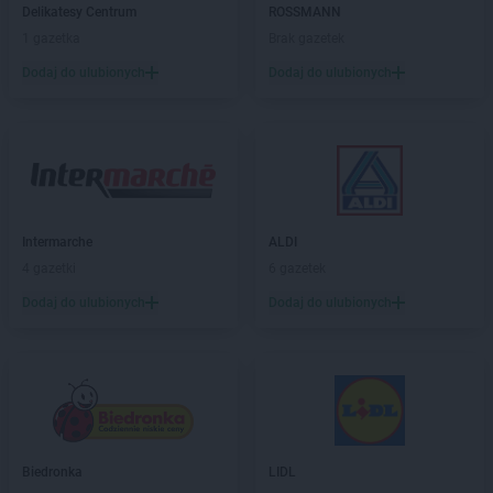
Delikatesy Centrum
ROSSMANN
PEPCO
Gubin
1 gazetka
Brak gazetek
PEPCO
Hajnówka
Dodaj do ulubionych
Dodaj do ulubionych
PEPCO
Hrubieszów
PEPCO
Iława
PEPCO
Iłża
PEPCO
Imielin
PEPCO
Inowrocław
PEPCO
Istebna
Intermarche
ALDI
4 gazetki
6 gazetek
PEPCO
Jabłonka
Dodaj do ulubionych
Dodaj do ulubionych
PEPCO
Jabłonna
PEPCO
Janikowo
PEPCO
Janów Lubelski
PEPCO
Janowiec Wielkopolski
PEPCO
Januszowice
PEPCO
Jarocin
PEPCO
Jarosław
Biedronka
LIDL