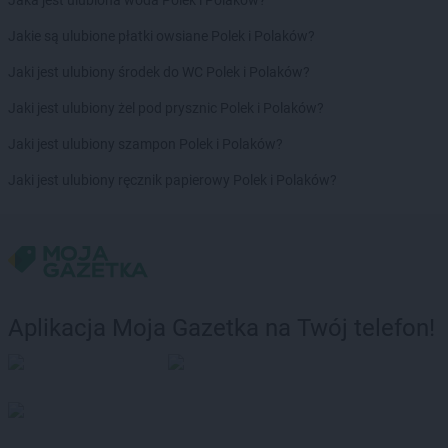
Jaka jest ulubiona woda Polek i Polaków?
PEPCO
Kolno
Jakie są ulubione płatki owsiane Polek i Polaków?
PEPCO
Koło
PEPCO
Kołobrzeg
Jaki jest ulubiony środek do WC Polek i Polaków?
PEPCO
Koluszki
Jaki jest ulubiony żel pod prysznic Polek i Polaków?
PEPCO
Kończewice
PEPCO
Koniecpol
Jaki jest ulubiony szampon Polek i Polaków?
PEPCO
Konin
Jaki jest ulubiony ręcznik papierowy Polek i Polaków?
PEPCO
Końskie
PEPCO
Konstancin-Jeziorna
PEPCO
Konstantynów Łódzki
PEPCO
Korczyna
PEPCO
Kórnik
PEPCO
Koronowo
Aplikacja Moja Gazetka na Twój telefon!
PEPCO
Kosakowo
PEPCO
Kościan
PEPCO
Kościerzyna
PEPCO
Kostrzyn
PEPCO
Kostrzyn nad Odrą