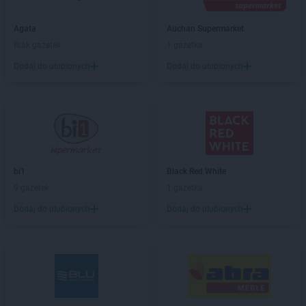
PEPCO
Biała Podlaska
PEPCO
Białe Błota
Agata
Auchan Supermarket
PEPCO
Białobrzegi
Brak gazetek
1 gazetka
PEPCO
Białogard
Dodaj do ulubionych
Dodaj do ulubionych
PEPCO
Białystok
PEPCO
Biecz
PEPCO
Biedrusko
PEPCO
Bielany Wrocławskie
PEPCO
Bielawa
PEPCO
Bielsko-Biała
PEPCO
Bieruń
bi1
Black Red White
PEPCO
Bierutów
9 gazetek
1 gazetka
PEPCO
Biłgoraj
Dodaj do ulubionych
Dodaj do ulubionych
PEPCO
Biskupiec
PEPCO
Blachownia
PEPCO
Błonie
PEPCO
Bobolice
PEPCO
Bobowa
PEPCO
Bochnia