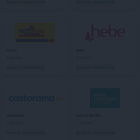
PEPCO
Chojnice
Dodaj do ulubionych
Dodaj do ulubionych
PEPCO
Chojnów
PEPCO
Choroszcz
PEPCO
Chorzów
PEPCO
Choszczno
PEPCO
Chrzanów
PEPCO
Chwaszczyno
Hitpol
hebe
PEPCO
Ciechanów
3 gazetki
3 gazetki
PEPCO
Ciechocinek
PEPCO
Cieszyn
Dodaj do ulubionych
Dodaj do ulubionych
PEPCO
Czaplinek
PEPCO
Czarna
PEPCO
Czarna Białostocka
PEPCO
Czarnków
PEPCO
Czarny Dunajec
PEPCO
Czchów
castorama
max ELEKTRO
PEPCO
Czechowice-Dziedzice
1 gazetka
1 gazetka
PEPCO
Czeladź
Dodaj do ulubionych
Dodaj do ulubionych
PEPCO
Czerniejewo