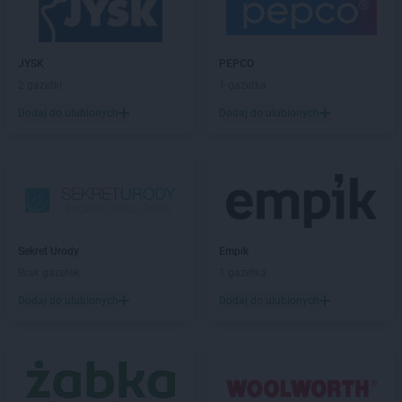
PEPCO
Gdańsk
PEPCO
Gdów
PEPCO
Gdynia
PEPCO
JYSK
Giżycko
PEPCO
PEPCO
2 gazetki
Gliwice
1 gazetka
PEPCO
Głogów
Dodaj do ulubionych
Dodaj do ulubionych
PEPCO
Głogów Małopolski
PEPCO
Głogówek
PEPCO
Główczyce
PEPCO
Głowno
PEPCO
Głubczyce
PEPCO
Głuchołazy
Sekret Urody
Empik
PEPCO
Gniewkowo
Brak gazetek
1 gazetka
PEPCO
Gniezno
PEPCO
Dodaj do ulubionych
Godów
Dodaj do ulubionych
PEPCO
Gogolin
PEPCO
Gołdap
PEPCO
Goleniów
PEPCO
Golina