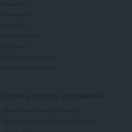
PEPCO
Kętrzyn
Dino gazetka
PEPCO
Kęty
Action gazetka
PEPCO
Kiekrz
PEPCO
Kielce
ALDI gazetka
PEPCO
Kiełpino
ROSSMANN gazetka
PEPCO
Kietrz
PEPCO
Kleczew
Dealz gazetka
PEPCO
Kleszczów
Delikatesy Centrum gazetka
PEPCO
Klimkówka
PEPCO
Kłobuck
Gazetka Świąteczne Promocje
PEPCO
Kłodawa
PEPCO
Kłodzko
PEPCO
Kluczbork
PEPCO
Knurów
Ulubione produkty użytkowników
PEPCO
Kobiór
PEPCO
Kobylanka
Jakie jest ulubione mleko Polek i Polaków?
PEPCO
Kobyłka
Jaki jest ulubiony papier toaletowy Polek i Polaków?
PEPCO
Kolbudy
PEPCO
Kolbuszowa