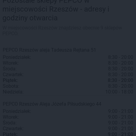
Pozostałe sklepy PEPCO w
miejscowości Rzeszów - adresy i
godziny otwarcia
W miejscowości Rzeszów znajdziesz obecnie 9 sklepów
PEPCO.
PEPCO
Rzeszów
aleja Tadeusza Rejtana 51
Poniedziałek:
8:30 - 20:00
Wtorek:
8:30 - 20:00
Środa:
8:30 - 20:00
Czwartek:
8:30 - 20:00
Piątek:
8:30 - 20:00
Sobota:
8:30 - 20:00
Niedziela:
10:00 - 18:00
PEPCO
Rzeszów
Aleja Józefa Piłsudskiego 44
Poniedziałek:
9:00 - 21:00
Wtorek:
9:00 - 21:00
Środa:
9:00 - 21:00
Czwartek:
9:00 - 21:00
Piątek:
9:00 - 21:00