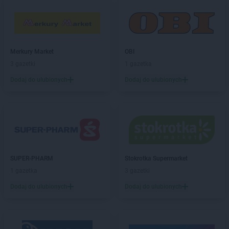
PEPCO
Dobczyce
PEPCO
Dobra
PEPCO
Dobre Miasto
PEPCO
Drawsko Pomorskie
Merkury Market
OBI
PEPCO
Drezdenko
3 gazetki
1 gazetka
PEPCO
Drobin
PEPCO
Drzewica
Dodaj do ulubionych
Dodaj do ulubionych
PEPCO
Duszniki-Zdrój
PEPCO
Dynów
PEPCO
Działdowo
PEPCO
Działoszyn
PEPCO
Dzierzgoń
PEPCO
Dzierżoniów
SUPER-PHARM
Stokrotka Supermarket
1 gazetka
3 gazetki
PEPCO
Elbląg
PEPCO
Ełk
Dodaj do ulubionych
Dodaj do ulubionych
PEPCO
Garwolin
PEPCO
Gaszowice