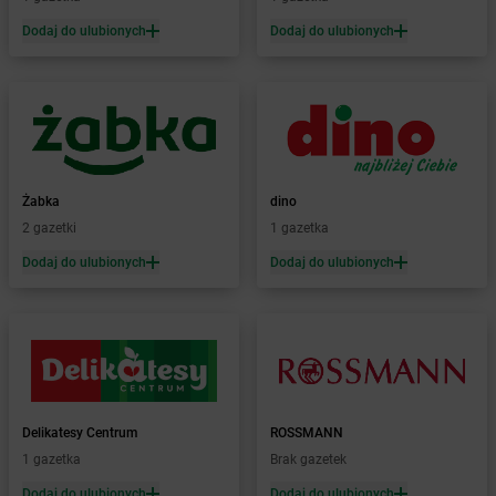
Żabka
Barlinek
Żabka
Barniewice
Dodaj do ulubionych
Dodaj do ulubionych
Żabka
Bartąg
Żabka
Bartoszyce
Żabka
Baruchowo
Żabka
Barwałd Średni
Żabka
Barwice
Żabka
Bażanowice
Żabka
dino
Żabka
Bęczków
2 gazetki
1 gazetka
Żabka
Będzin
Dodaj do ulubionych
Dodaj do ulubionych
Żabka
Bełchatów
Żabka
Bełsznica
Żabka
Bełżyce
Żabka
Bestwina
Żabka
Bestwinka
Żabka
Bezrzecze
Żabka
BG1
Delikatesy Centrum
ROSSMANN
Żabka
Biała
1 gazetka
Brak gazetek
Żabka
Biała Druga
Dodaj do ulubionych
Dodaj do ulubionych