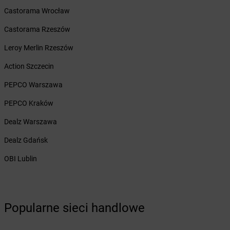
Żabka
Bielsk
Castorama Wrocław
Żabka
Bielsk Podlaski
Castorama Rzeszów
Żabka
Bielsko
Żabka
Bielsko-Biała
Leroy Merlin Rzeszów
Żabka
Bieniewice
Action Szczecin
Żabka
Bieruń
Żabka
Biery
PEPCO Warszawa
Żabka
Bieżuń
PEPCO Kraków
Żabka
Bilcza
Żabka
Biłgoraj
Dealz Warszawa
Żabka
Biórków Mały
Dealz Gdańsk
Żabka
Biskupice
Żabka
Biskupiec
OBI Lublin
Żabka
Biskupów
Żabka
Blachownia
Żabka
Błażejewo
Popularne sieci handlowe
Żabka
Błażowa
Żabka
Blizne Łaszczyńskiego