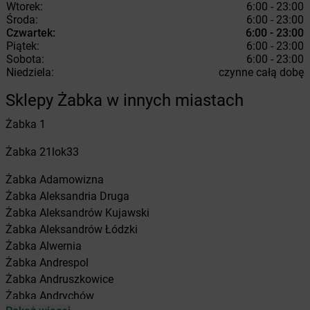
Wtorek:
6:00 - 23:00
Środa:
6:00 - 23:00
Czwartek:
6:00 - 23:00
Piątek:
6:00 - 23:00
Sobota:
6:00 - 23:00
Niedziela:
czynne całą dobę
Sklepy Żabka w innych miastach
Żabka
1
Żabka
21lok33
Żabka
Adamowizna
Żabka
Aleksandria Druga
Żabka
Aleksandrów Kujawski
Żabka
Aleksandrów Łódzki
Żabka
Alwernia
Żabka
Andrespol
Żabka
Andruszkowice
Żabka
Andrychów