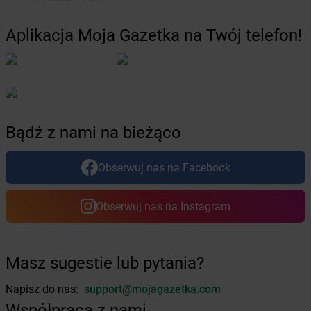
Żabka
Borówiec
Żabka
Borówno
Aplikacja Moja Gazetka na Twój telefon!
Żabka
Borowo
Żabka
Boruja Kościelna
Żabka
Borzęcin Duży
Żabka
Borzygniew
Żabka
Borzytuchom
Bądź z nami na bieżąco
Żabka
Boża Wola
Żabka
Bralin
Żabka
Branice
Obserwuj nas na Facebook
Żabka
Braniewo
Żabka
Brańsk
Obserwuj nas na Instagram
Żabka
Brenna
Żabka
Brodnica
Żabka
Brodnica Górna
Masz sugestie lub pytania?
Żabka
Brodowo
Żabka
Brody
Napisz do nas:
support@mojagazetka.com
Żabka
Brojce
Współpraca z nami