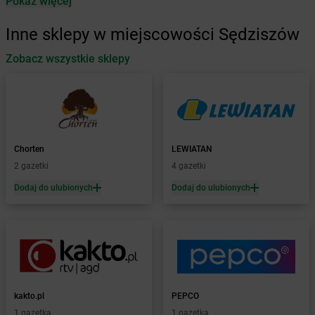
Pokaż więcej
Żabka
Antonie
Żabka
Augustów
Inne sklepy w miejscowości Sędziszów
Żabka
Automat
Zobacz wszystkie sklepy
Żabka
Babica
Żabka
Babice Nowe
Żabka
Babimost
Żabka
Baborów
Żabka
Baboszewo
Żabka
Bachowice
Chorten
LEWIATAN
Żabka
Bądkowo
2 gazetki
4 gazetki
Żabka
Bąków
Dodaj do ulubionych
Dodaj do ulubionych
Żabka
Bałtów
Żabka
Banino
Żabka
Baniocha
Żabka
Baranowo
Żabka
Barcin
Żabka
Barczewo
kakto.pl
PEPCO
Żabka
Bardo
1 gazetka
1 gazetka