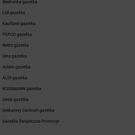
Żabka
Bliżyn
Biedronka gazetka
Żabka
Blok Dobryszyce
Lidl gazetka
Żabka
Błonie
Żabka
Bobolice
Kaufland gazetka
Żabka
Bobolin
PEPCO gazetka
Żabka
Bobowa
Żabka
Bobrek
Netto gazetka
Żabka
Bobrowniki
Dino gazetka
Żabka
Bochnia
Żabka
Bodzechów
Action gazetka
Żabka
Bodzentyn
ALDI gazetka
Żabka
Bogatki
Żabka
Bogatynia
ROSSMANN gazetka
Żabka
Bogdaniec
Dealz gazetka
Żabka
Bogdanowo
Żabka
Boguchwała
Delikatesy Centrum gazetka
Żabka
Boguchwałowice
Gazetka Świąteczne Promocje
Żabka
Boguszów-Gorce
Żabka
Boguszyce