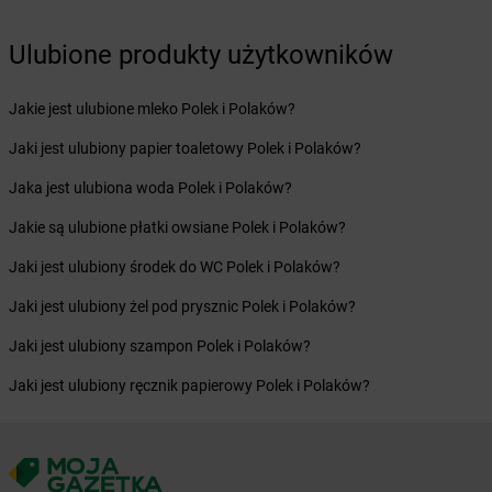
Żabka
Bohater
Żabka
Bojano
Ulubione produkty użytkowników
Żabka
Bojszowy
Żabka
Bolechowo
Jakie jest ulubione mleko Polek i Polaków?
Żabka
Bolęcin
Żabka
Bolesław
Jaki jest ulubiony papier toaletowy Polek i Polaków?
Żabka
Bolesławiec
Jaka jest ulubiona woda Polek i Polaków?
Żabka
Bolewice
Żabka
Bolków
Jakie są ulubione płatki owsiane Polek i Polaków?
Żabka
Bolszewo
Jaki jest ulubiony środek do WC Polek i Polaków?
Żabka
Bońki
Żabka
Borawe
Jaki jest ulubiony żel pod prysznic Polek i Polaków?
Żabka
Borek Stary
Jaki jest ulubiony szampon Polek i Polaków?
Żabka
Borek Wielkopolski
Żabka
Borkowo
Jaki jest ulubiony ręcznik papierowy Polek i Polaków?
Żabka
Borne Sulinowo
Żabka
Boronów
Żabka
Borowa
Żabka
Borowianka