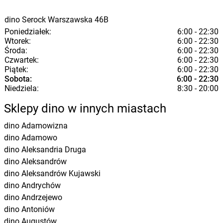
dino
Serock
Warszawska 46B
Poniedziałek:
6:00 - 22:30
Wtorek:
6:00 - 22:30
Środa:
6:00 - 22:30
Czwartek:
6:00 - 22:30
Piątek:
6:00 - 22:30
Sobota:
6:00 - 22:30
Niedziela:
8:30 - 20:00
Sklepy dino w innych miastach
dino
Adamowizna
dino
Adamowo
dino
Aleksandria Druga
dino
Aleksandrów
dino
Aleksandrów Kujawski
dino
Andrychów
dino
Andrzejewo
dino
Antoniów
dino
Augustów