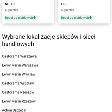
dino
Biedrusko
NETTO
LIDL
dino
Bielawa
6 gazetek
5 gazetek
dino
Bielawy
Dodaj do ulubionych
Dodaj do ulubionych
dino
Bielcza
dino
Bielewo
dino
Bielice
Wybrane lokalizacje sklepów i sieci
dino
Bielsk
handlowych
dino
Bielsk Podlaski
dino
Bieniewice
dino
Bieruń
Castorama Warszawa
dino
Bierutów
Leroy Merlin Warszawa
dino
Bierzglinek
dino
Bierzwienna Długa
Leroy Merlin Wrocław
dino
Bierzwnik
Castorama Wrocław
dino
Biesiekierz
dino
Bieżuń
Castorama Rzeszów
dino
Bieżyń
Leroy Merlin Rzeszów
dino
Bilcza
dino
Biskupice
Action Szczecin