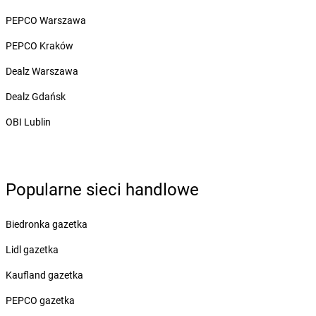
dino
Biskupice Ołoboczne
PEPCO Warszawa
dino
Biskupiec
dino
Bisztynek
PEPCO Kraków
dino
Bławaty
Dealz Warszawa
dino
Błędów
dino
Bledzew
Dealz Gdańsk
dino
Blizno
OBI Lublin
dino
Bliżyn
dino
Bobolice
dino
Bobrek
dino
Bobrowice
Popularne sieci handlowe
dino
Bobrówko
dino
Bobrownickie Pole
Biedronka gazetka
dino
Bobrowniki Wielkie
dino
Bobrowo
Lidl gazetka
dino
Bobrzany
Kaufland gazetka
dino
Bodzewo
dino
Bogatynia
PEPCO gazetka
dino
Bogucice