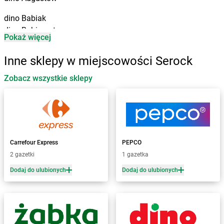
dino
Babiak
dino
Babimost
Pokaż więcej
dino
Baborów
dino
Baboszewo
Inne sklepy w miejscowości Serock
dino
Baćkowice
dino
Zobacz wszystkie sklepy
Baczyna
dino
Bądkowo
dino
Bądkowo Kościelne
dino
Bąków
dino
Banie
dino
Baranów
Carrefour Express
PEPCO
dino
Baranowo
2 gazetki
1 gazetka
dino
Barcin
Dodaj do ulubionych
Dodaj do ulubionych
dino
Barczewo
dino
Barkowo
dino
Barlinek
dino
Bartniczka
dino
Baruchowo