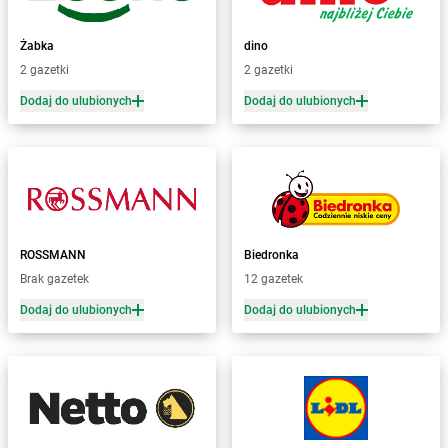
dino
Barwice
dino
Będków
Żabka
dino
dino
Bedlno
2 gazetki
2 gazetki
dino
Bełchatów
Dodaj do ulubionych
Dodaj do ulubionych
dino
Bełchów
dino
Bełdów
dino
Belęcin
dino
Bełk
dino
Benice
dino
Bestwina
ROSSMANN
Biedronka
dino
Biadki
Brak gazetek
12 gazetek
dino
Biała
dino
Biała Parcela
Dodaj do ulubionych
Dodaj do ulubionych
dino
Biała Rawska
dino
Białaczów
dino
Białogard
dino
Białuń
dino
Białynin