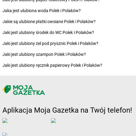
dino
Borkowo
dino
Borne Sulinowo
Jaka jest ulubiona woda Polek i Polaków?
dino
Boronów
Jakie są ulubione płatki owsiane Polek i Polaków?
dino
Boroszów
dino
Borów
Jaki jest ulubiony środek do WC Polek i Polaków?
dino
Borowie
Jaki jest ulubiony żel pod prysznic Polek i Polaków?
dino
Borówiec
dino
Boruja Kościelna
Jaki jest ulubiony szampon Polek i Polaków?
dino
Borysławice
Jaki jest ulubiony ręcznik papierowy Polek i Polaków?
dino
Borzęcice
dino
Borzęciczki
dino
Borzęcin
dino
Borzytuchom
dino
Boszkowo-Letnisko
dino
Bożejowice
Aplikacja Moja Gazetka na Twój telefon!
dino
Bożnów
dino
Branice
dino
Braniewo
dino
Brańszczyk