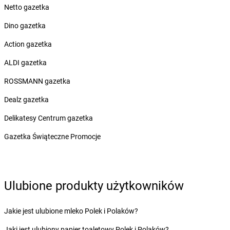
Netto gazetka
dino
Boguszów-Gorce
dino
Boguszyce
Dino gazetka
dino
Boguty-Żurawie
Action gazetka
dino
Bojadła
dino
Bojano
ALDI gazetka
dino
Bojszowy
ROSSMANN gazetka
dino
Bolesław
dino
Bolesławice
Dealz gazetka
dino
Bolesławiec
Delikatesy Centrum gazetka
dino
Bolewice
dino
Bolewicko
Gazetka Świąteczne Promocje
dino
Bolimów
dino
Bolków
dino
Bolszewo
dino
Boniewo
Ulubione produkty użytkowników
dino
Borawe
dino
Borek Strzeliński
Jakie jest ulubione mleko Polek i Polaków?
dino
Borek Wielkopolski
Jaki jest ulubiony papier toaletowy Polek i Polaków?