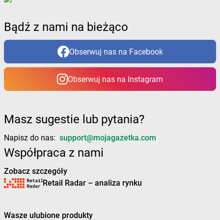
dino
Braszowice
dino
Bratian
Bądź z nami na bieżąco
dino
Brdów
dino
Brochów
Obserwuj nas na Facebook
dino
Brodnica
dino
Brody
dino
Brojce
Obserwuj nas na Instagram
dino
Broniszewice
dino
Bronowice
dino
Brunów
Masz sugestie lub pytania?
dino
Brusy
dino
Brwinów
Napisz do nas:
support@mojagazetka.com
dino
Brzeg
Współpraca z nami
dino
Brześć Kujawski
dino
Brzeszcze
Zobacz szczegóły
dino
Brzeziny
Retail Radar – analiza rynku
dino
Brzeźnio
dino
Brzeżno
Wasze ulubione produkty
dino
Brzostowo