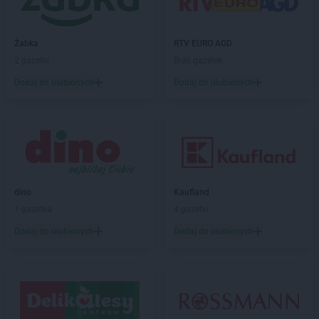
Stokrotka Supermarket
Krosno
Stokrotka Supermarket
Kwidzyn
Żabka
RTV EURO AGD
Stokrotka Supermarket
Łabunie
2 gazetki
Brak gazetek
Stokrotka Supermarket
Łagiewniki
Dodaj do ulubionych
Dodaj do ulubionych
Stokrotka Supermarket
Łajski
Stokrotka Supermarket
Łaskarzew
Stokrotka Supermarket
Łaszczów
Stokrotka Supermarket
Łazy
Stokrotka Supermarket
Łęczna
Stokrotka Supermarket
Łochów
Stokrotka Supermarket
Łódź
dino
Kaufland
Stokrotka Supermarket
Łomża
1 gazetka
4 gazetki
Stokrotka Supermarket
Łuków
Dodaj do ulubionych
Dodaj do ulubionych
Stokrotka Supermarket
Łysomice
Stokrotka Supermarket
Legnica
Stokrotka Supermarket
Libiąż
Stokrotka Supermarket
Lidzbark