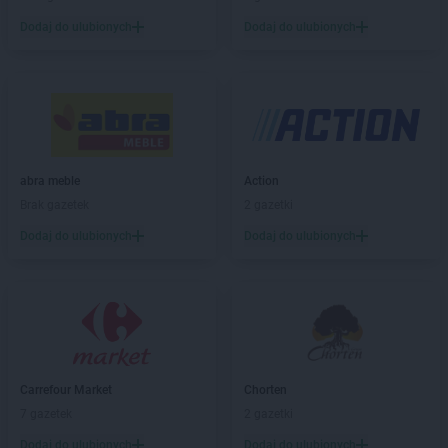
Stokrotka Supermarket
Cegłów
Dodaj do ulubionych
Dodaj do ulubionych
Stokrotka Supermarket
Chałupki
Stokrotka Supermarket
Chełm
Stokrotka Supermarket
Chojnice
Stokrotka Supermarket
Chorzów
Stokrotka Supermarket
Czeladź
Stokrotka Supermarket
Częstochowa
Stokrotka Supermarket
Człuchów
abra meble
Action
Brak gazetek
2 gazetki
Stokrotka Supermarket
Dąbrowa Górnicza
Dodaj do ulubionych
Dodaj do ulubionych
Stokrotka Supermarket
Dąbrowica
Stokrotka Supermarket
Domaradz
Stokrotka Supermarket
Dominikowice
Stokrotka Supermarket
Dys
Stokrotka Supermarket
Działdowo
Stokrotka Supermarket
Elbląg
Carrefour Market
Chorten
Stokrotka Supermarket
Elizówka
7 gazetek
2 gazetki
Stokrotka Supermarket
Galewice
Dodaj do ulubionych
Dodaj do ulubionych