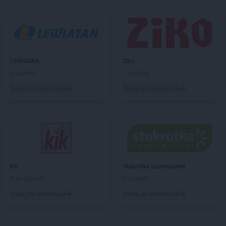
Stokrotka Supermarket
Iława
Stokrotka Supermarket
Imielin
Stokrotka Supermarket
Izbica
Stokrotka Supermarket
Izdebnik
Stokrotka Supermarket
Jabłonna-Majątek
LEWIATAN
Ziko
Stokrotka Supermarket
Janów Lubelski
4 gazetki
1 gazetka
Stokrotka Supermarket
Jarocin
Dodaj do ulubionych
Dodaj do ulubionych
Stokrotka Supermarket
Jastrzębie-Zdrój
Stokrotka Supermarket
Jędrzejów
Stokrotka Supermarket
Jelcz-Laskowice
Stokrotka Supermarket
Jelenia Góra
Stokrotka Supermarket
Józefów
Stokrotka Supermarket
Kalinówka
kik
Stokrotka Supermarket
Stokrotka Supermarket
Karczew
Brak gazetek
3 gazetki
Stokrotka Supermarket
Katowice
Dodaj do ulubionych
Dodaj do ulubionych
Stokrotka Supermarket
Kazimierza Wielka
Stokrotka Supermarket
Kębłów