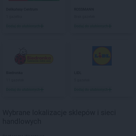
Stokrotka Supermarket
Lipsko
Stokrotka Supermarket
Lublin
Delikatesy Centrum
ROSSMANN
1 gazetka
Brak gazetek
Stokrotka Supermarket
Maciejowice
Dodaj do ulubionych
Dodaj do ulubionych
Stokrotka Supermarket
Magnuszew
Stokrotka Supermarket
Maków Mazowiecki
Stokrotka Supermarket
Małkinia Górna
Stokrotka Supermarket
Małogoszcz
Stokrotka Supermarket
Miączyn
Stokrotka Supermarket
Miedziana Góra
Stokrotka Supermarket
Międzyrzec Podlaski
Biedronka
LIDL
Stokrotka Supermarket
Mielec
11 gazetek
5 gazetek
Stokrotka Supermarket
Mrągowo
Dodaj do ulubionych
Dodaj do ulubionych
Stokrotka Supermarket
Myszków
Stokrotka Supermarket
Nidzica
Wybrane lokalizacje sklepów i sieci
Stokrotka Supermarket
Nowa Sarzyna
Stokrotka Supermarket
Nowe Lipiny
handlowych
Stokrotka Supermarket
Nowe Opole
Stokrotka Supermarket
Nowy Dwór Mazowiecki