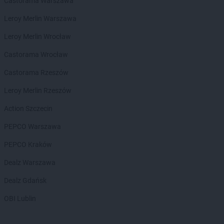
Castorama Warszawa
Stokrotka Supermarket
Nowy Korczyn
Leroy Merlin Warszawa
Stokrotka Supermarket
Olecko
Leroy Merlin Wrocław
Stokrotka Supermarket
Olesno
Stokrotka Supermarket
Olkusz
Castorama Wrocław
Stokrotka Supermarket
Olsztyn
Castorama Rzeszów
Stokrotka Supermarket
Opole
Stokrotka Supermarket
Opole Lubelskie
Leroy Merlin Rzeszów
Stokrotka Supermarket
Ostróda
Action Szczecin
Stokrotka Supermarket
Ostrołęka
Stokrotka Supermarket
Ostrów Mazowiecka
PEPCO Warszawa
Stokrotka Supermarket
Ostrowiec Świętokrzyski
PEPCO Kraków
Stokrotka Supermarket
Otwock
Stokrotka Supermarket
Ozorków
Dealz Warszawa
Stokrotka Supermarket
Dealz Gdańsk
Panieńszczyzna
Stokrotka Supermarket
Parczew
OBI Lublin
Stokrotka Supermarket
Piaseczno
Stokrotka Supermarket
Piekary Śląskie