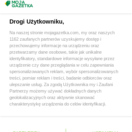
Masz sugestie lub pytania?
Stokrotka Supermarket
Szczecinek
Stokrotka Supermarket
Szczucin
Napisz do nas:
support@mojagazetka.com
Stokrotka Supermarket
Szczytno
Drogi Użytkowniku,
Współpraca z nami
Stokrotka Supermarket
Środa Wielkopolska
Na naszej stronie mojagazetka.com, my oraz naszych
Zobacz szczegóły
Stokrotka Supermarket
Świdnica
1162 zaufanych partnerów uzyskujemy dostęp i
Retail Radar – analiza rynku
Stokrotka Supermarket
przechowujemy informacje na urządzeniu oraz
Świdnik
przetwarzamy dane osobowe, takie jak unikalne
Stokrotka Supermarket
Świnoujście
identyfikatory, standardowe informacje wysyłane przez
Wasze ulubione produkty
Stokrotka Supermarket
Tarnów
urządzenie czy dane przeglądania w celu zapewniania
Stokrotka Supermarket
spersonalizowanych reklam, wybór spersonalizowanych
Tarnowskie Góry
Regulamin serwisu i polityka prywatności
treści, pomiar reklam i treści, badanie odbiorców oraz
Stokrotka Supermarket
Tczew
ulepszanie usług. Za zgodą Użytkownika my i Zaufani
Stokrotka Supermarket
Terespol
Mapa strony
Partnerzy możemy używać dokładnych danych
Stokrotka Supermarket
Tomaszów Lubelski
geolokalizacyjnych oraz aktywnie skanować
Stokrotka Supermarket
Toruń
Zawsze najnowsze gazetki w naszej
Wszystkie miasta z lokalizacjami sklepów
charakterystykę urządzenia do celów identyfikacji.
Stokrotka Supermarket
Trzcianka
Ponieważ cenimy Twoją prywatność, prosimy o zgodę na
aplikacji
Stokrotka Supermarket
Tuszynek Majoracki
korzystanie z tych technologii poprzez kliknięcie
Stokrotka Supermarket
Tychy
„Akceptuję”. Zgoda jest dobrowolna i zawsze możesz ją
+ 1,5 mln zadowolonych kupujących
zmienić/wycofać klikając przycisk ustawień prywatności
Polska
Czechy
Ukraina
Litwa
Słowacja
Rumunia