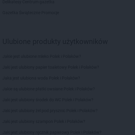
Delikatesy Centrum gazetka
Stokrotka Supermarket
Radom
Stokrotka Supermarket
Radoszyce
Gazetka Świąteczne Promocje
Stokrotka Supermarket
Radymno
Stokrotka Supermarket
Radzymin
Stokrotka Supermarket
Rakszawa
Stokrotka Supermarket
Rawa Mazowiecka
Ulubione produkty użytkowników
Stokrotka Supermarket
Rejowiec Fabryczny
Stokrotka Supermarket
Ropa
Jakie jest ulubione mleko Polek i Polaków?
Stokrotka Supermarket
Rudy
Jaki jest ulubiony papier toaletowy Polek i Polaków?
Stokrotka Supermarket
Rybnik
Stokrotka Supermarket
Ryki
Jaka jest ulubiona woda Polek i Polaków?
Stokrotka Supermarket
Rzeszów
Jakie są ulubione płatki owsiane Polek i Polaków?
Stokrotka Supermarket
Sandomierz
Jaki jest ulubiony środek do WC Polek i Polaków?
Stokrotka Supermarket
Sanok
Stokrotka Supermarket
Sejny
Jaki jest ulubiony żel pod prysznic Polek i Polaków?
Stokrotka Supermarket
Siedlce
Jaki jest ulubiony szampon Polek i Polaków?
Stokrotka Supermarket
Sieradz
Stokrotka Supermarket
Sierpc
Jaki jest ulubiony ręcznik papierowy Polek i Polaków?