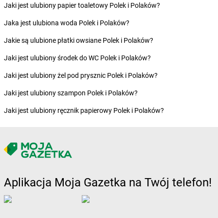
Żabka
Borne Sulinowo
Jaki jest ulubiony papier toaletowy Polek i Polaków?
Żabka
Boronów
Jaka jest ulubiona woda Polek i Polaków?
Żabka
Borowa
Żabka
Borowianka
Jakie są ulubione płatki owsiane Polek i Polaków?
Żabka
Borówiec
Jaki jest ulubiony środek do WC Polek i Polaków?
Żabka
Borówno
Żabka
Borowo
Jaki jest ulubiony żel pod prysznic Polek i Polaków?
Żabka
Boruja Kościelna
Jaki jest ulubiony szampon Polek i Polaków?
Żabka
Borzęcin Duży
Żabka
Borzygniew
Jaki jest ulubiony ręcznik papierowy Polek i Polaków?
Żabka
Borzytuchom
Żabka
Boża Wola
Żabka
Bralin
Żabka
Branice
Żabka
Braniewo
Żabka
Brańsk
Aplikacja Moja Gazetka na Twój telefon!
Żabka
Brenna
Żabka
Brodnica
Żabka
Brodnica Górna