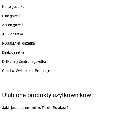
Żabka
Boguchwała
Żabka
Boguchwałowice
Netto gazetka
Żabka
Boguszów-Gorce
Dino gazetka
Żabka
Boguszyce
Żabka
Bohater
Action gazetka
Żabka
Bojano
ALDI gazetka
Żabka
Bojszowy
Żabka
Bolechowo
ROSSMANN gazetka
Żabka
Bolęcin
Dealz gazetka
Żabka
Bolesław
Żabka
Bolesławiec
Delikatesy Centrum gazetka
Żabka
Bolewice
Gazetka Świąteczne Promocje
Żabka
Bolków
Żabka
Bolszewo
Żabka
Bońki
Żabka
Borawe
Ulubione produkty użytkowników
Żabka
Borek Stary
Żabka
Borek Wielkopolski
Jakie jest ulubione mleko Polek i Polaków?
Żabka
Borkowo