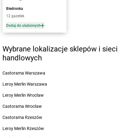
Żabka
Biecz
Biedronka
Żabka
Biedrusko
12 gazetek
Żabka
Bielany Wrocławskie
Żabka
Bielawa
Dodaj do ulubionych
Żabka
Bielsk
Żabka
Bielsk Podlaski
Żabka
Bielsko
Wybrane lokalizacje sklepów i sieci
Żabka
Bielsko-Biała
handlowych
Żabka
Bieniewice
Żabka
Bieruń
Castorama Warszawa
Żabka
Biery
Żabka
Bieżuń
Leroy Merlin Warszawa
Żabka
Bilcza
Leroy Merlin Wrocław
Żabka
Biłgoraj
Żabka
Biórków Mały
Castorama Wrocław
Żabka
Biskupice
Castorama Rzeszów
Żabka
Biskupiec
Żabka
Biskupów
Leroy Merlin Rzeszów
Żabka
Blachownia