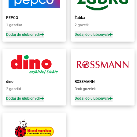
Żabka
Bezrzecze
Żabka
BG1
Żabka
Biała
PEPCO
Żabka
Żabka
Biała Druga
1 gazetka
2 gazetki
Żabka
Biała Piska
Dodaj do ulubionych
Dodaj do ulubionych
Żabka
Biała Podlaska
Żabka
Biała Rawska
Żabka
Białe Błota
Żabka
Białka
Żabka
Białka Tatrzańska
Żabka
Białobrzegi
Żabka
Białogard
dino
ROSSMANN
Żabka
Białogóra
2 gazetki
Brak gazetek
Żabka
Białośliwie
Dodaj do ulubionych
Dodaj do ulubionych
Żabka
Białowieża
Żabka
Biały Dunajec
Żabka
Białystok
Żabka
Bibice
Żabka
Biczyce Dolne