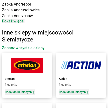
Żabka
Andrespol
Żabka
Andruszkowice
Żabka
Andrychów
Pokaż więcej
Żabka
Antonie
Żabka
Augustów
Inne sklepy w miejscowości
Żabka
Automat
Siemiatycze
Żabka
Babica
Zobacz wszystkie sklepy
Żabka
Babice Nowe
Żabka
Babimost
Żabka
Baborów
Żabka
Baboszewo
Żabka
Bachowice
Żabka
Bądkowo
arhelan
Action
Żabka
Bąków
1 gazetka
1 gazetka
Żabka
Bałtów
Dodaj do ulubionych
Dodaj do ulubionych
Żabka
Banino
Żabka
Baniocha
Żabka
Baranowo