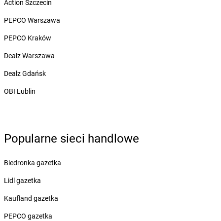
Action Szczecin
Żabka
Błażejewo
Żabka
Błażowa
PEPCO Warszawa
Żabka
Blizne Łaszczyńskiego
PEPCO Kraków
Żabka
Bliżyn
Żabka
Blok Dobryszyce
Dealz Warszawa
Żabka
Błonie
Dealz Gdańsk
Żabka
Bobolice
Żabka
Bobolin
OBI Lublin
Żabka
Bobowa
Żabka
Bobrek
Żabka
Bobrowniki
Popularne sieci handlowe
Żabka
Bochnia
Żabka
Bodzechów
Żabka
Bodzentyn
Biedronka gazetka
Żabka
Bogatki
Lidl gazetka
Żabka
Bogatynia
Żabka
Bogdaniec
Kaufland gazetka
Żabka
Bogdanowo
PEPCO gazetka