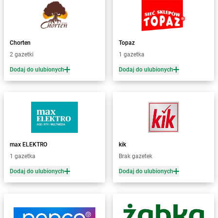
Żabka
Barcin
Żabka
Barczewo
Żabka
Bardo
Żabka
Barlinek
Chorten
Topaz
Żabka
Barniewice
2 gazetki
1 gazetka
Żabka
Bartąg
Dodaj do ulubionych
Dodaj do ulubionych
Żabka
Bartoszyce
Żabka
Baruchowo
Żabka
Barwałd Średni
Żabka
Barwice
Żabka
Bażanowice
Żabka
Bęczków
max ELEKTRO
kik
Żabka
Będzin
1 gazetka
Brak gazetek
Żabka
Bełchatów
Żabka
Bełsznica
Dodaj do ulubionych
Dodaj do ulubionych
Żabka
Bełżyce
Żabka
Bestwina
Żabka
Bestwinka