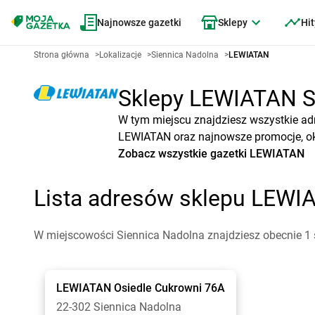
Najnowsze gazetki
Sklepy
Hit
Strona główna
>
Lokalizacje
>
Siennica Nadolna
>
LEWIATAN
Sklepy LEWIATAN Si
W tym miejscu znajdziesz wszystkie ad
LEWIATAN oraz najnowsze promocje, oka
Zobacz wszystkie gazetki LEWIATAN
Lista adresów sklepu LEWI
W miejscowości Siennica Nadolna znajdziesz obecnie 1
LEWIATAN
Osiedle Cukrowni 76A
22-302 Siennica Nadolna