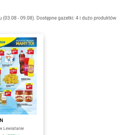
03.08 - 09.08). Dostępne gazetki: 4 i dużo produktów
AN
 Lewiatanie