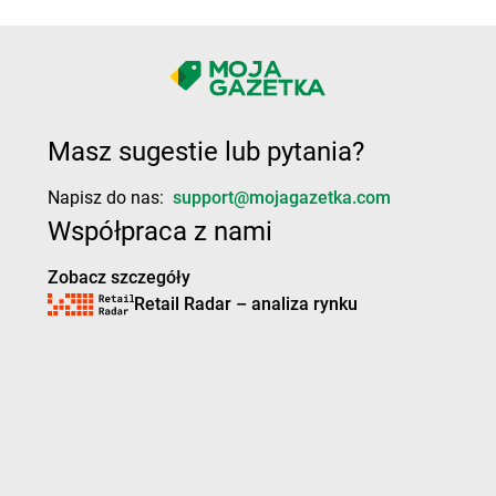
LEWIATAN
Dobrzejewice
LEWIATAN
D
LEWIATAN
Dobrzeń Wielki
LEWIATAN
D
LEWIATAN
Dobrzyca
LEWIATAN
D
Masz sugestie lub pytania?
Kaszubska
LEWIATAN
Dobrzyniewo Duże
LEWIATAN
D
LEWIATAN
Dolistowo Nowe
LEWIATAN
D
Napisz do nas:
support@mojagazetka.com
o
LEWIATAN
Donaborów
LEWIATAN
D
Współpraca z nami
a
LEWIATAN
Dopiewo
LEWIATAN
D
ew
LEWIATAN
Drawno
LEWIATAN
D
Zobacz szczegóły
n
LEWIATAN
Drawsko Pomorskie
LEWIATAN
D
Retail Radar – analiza rynku
LEWIATAN
Drążdżewo
LEWIATAN
D
LEWIATAN
Drewnica
LEWIATAN
D
asto
LEWIATAN
Drezdenko
Kościelne
LEWIATAN
Drobin
LEWIATAN
D
LEWIATAN
Filipów
LEWIATAN
F