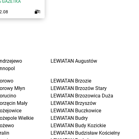
 GAZETKA
12.08
1
ndrzejewo
LEWIATAN
Augustów
nnopol
orowo
LEWIATAN
Brzozie
orowy Młyn
LEWIATAN
Brzozów Stary
orucino
LEWIATAN
Brzozowica Duża
orzęcin Mały
LEWIATAN
Brzyszów
ożejowice
LEWIATAN
Buczkowice
ożepole Wielkie
LEWIATAN
Budry
ożewo
LEWIATAN
Budy Kozickie
ralin
LEWIATAN
Budzisław Kościelny