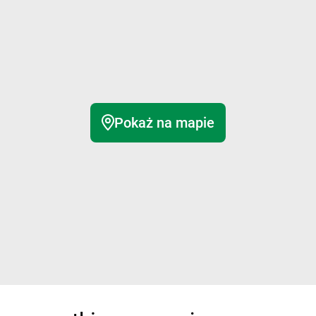
Pokaż na mapie