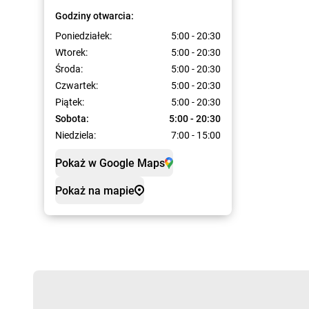
Godziny otwarcia:
Poniedziałek:
5:00 - 20:30
Wtorek:
5:00 - 20:30
Środa:
5:00 - 20:30
Czwartek:
5:00 - 20:30
Piątek:
5:00 - 20:30
Sobota:
5:00 - 20:30
Niedziela:
7:00 - 15:00
Pokaż w Google Maps
Pokaż na mapie