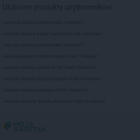
Stokrotka Market
Hrubieszów
Ulubione produkty użytkowników
Stokrotka Market
Jacentów
Jakie jest ulubione mleko Polek i Polaków?
Stokrotka Market
Jarocin
Stokrotka Market
Jasieniec
Jaki jest ulubiony papier toaletowy Polek i Polaków?
Stokrotka Market
Jastrzębia
Jaka jest ulubiona woda Polek i Polaków?
Stokrotka Market
Jastrzębie-Zdrój
Stokrotka Market
Jaworzno
Jakie są ulubione płatki owsiane Polek i Polaków?
Stokrotka Market
Jedlińsk
Jaki jest ulubiony środek do WC Polek i Polaków?
Stokrotka Market
Jedwabno
Stokrotka Market
Jejkowice
Jaki jest ulubiony żel pod prysznic Polek i Polaków?
Stokrotka Market
Józefów
Jaki jest ulubiony szampon Polek i Polaków?
Stokrotka Market
Józefów nad Wisłą
Stokrotka Market
Juchnowiec Kościelny
Jaki jest ulubiony ręcznik papierowy Polek i Polaków?
Stokrotka Market
Kalej
Stokrotka Market
Kalisz
Stokrotka Market
Kamień
Stokrotka Market
Kamionka