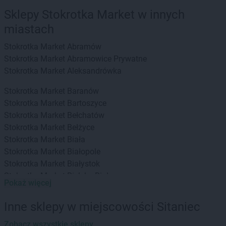
Sklepy Stokrotka Market w innych
miastach
Stokrotka Market
Abramów
Stokrotka Market
Abramowice Prywatne
Stokrotka Market
Aleksandrówka
Stokrotka Market
Baranów
Stokrotka Market
Bartoszyce
Stokrotka Market
Bełchatów
Stokrotka Market
Bełżyce
Stokrotka Market
Biała
Stokrotka Market
Białopole
Stokrotka Market
Białystok
Stokrotka Market
Bielsko-Biała
Pokaż więcej
Stokrotka Market
Bierzwnik
Stokrotka Market
Biłgoraj
Inne sklepy w miejscowości Sitaniec
Stokrotka Market
Biszcza
Stokrotka Market
Zobacz wszystkie sklepy
Błędów