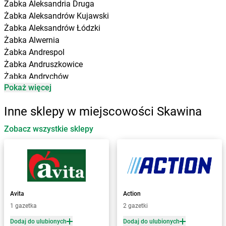
Żabka
Aleksandria Druga
Żabka
Aleksandrów Kujawski
Żabka
Aleksandrów Łódzki
Żabka
Alwernia
Żabka
Andrespol
Żabka
Andruszkowice
Żabka
Andrychów
Pokaż więcej
Żabka
Antonie
Żabka
Augustów
Inne sklepy w miejscowości Skawina
Żabka
Automat
Zobacz wszystkie sklepy
Żabka
Babica
Żabka
Babice Nowe
Żabka
Babimost
Żabka
Baborów
Żabka
Baboszewo
Żabka
Bachowice
Avita
Action
Żabka
Bądkowo
1 gazetka
2 gazetki
Żabka
Bąków
Dodaj do ulubionych
Dodaj do ulubionych