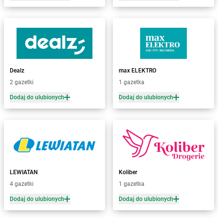
Żabka
Bałtów
Żabka
Banino
Żabka
Baniocha
Żabka
Baranowo
Żabka
Barcin
Żabka
Barczewo
Dealz
max ELEKTRO
Żabka
Bardo
2 gazetki
1 gazetka
Żabka
Barlinek
Żabka
Barniewice
Dodaj do ulubionych
Dodaj do ulubionych
Żabka
Bartąg
Żabka
Bartoszyce
Żabka
Baruchowo
Żabka
Barwałd Średni
Żabka
Barwice
Żabka
Bażanowice
LEWIATAN
Koliber
Żabka
Bęczków
4 gazetki
1 gazetka
Żabka
Będzin
Dodaj do ulubionych
Dodaj do ulubionych
Żabka
Bełchatów
Żabka
Bełsznica