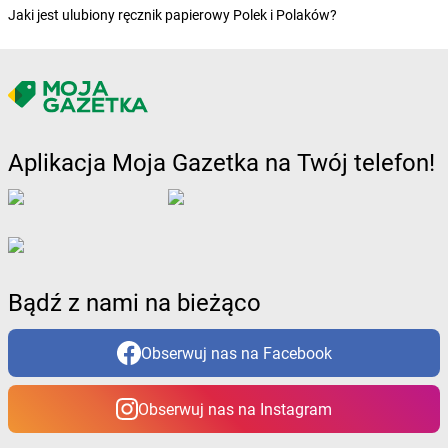
Żabka
Brzezia Łąka
Jaki jest ulubiony ręcznik papierowy Polek i Polaków?
Żabka
Brzeziny
Żabka
Brzezna
Żabka
Brzeźnica
Żabka
Brzeźnio
Żabka
Brzezowa
Aplikacja Moja Gazetka na Twój telefon!
Żabka
Brzezówka
Żabka
Brzoskwinia
Żabka
Brzostek
Żabka
Brzoza
Żabka
Brzozów
Żabka
Brzozówka
Bądź z nami na bieżąco
Żabka
Bucz
Żabka
Buczkowice
Żabka
Budziechów
Obserwuj nas na Facebook
Żabka
Budziszewice
Żabka
Budzów
Obserwuj nas na Instagram
Żabka
Budzyń
Żabka
Bujaków