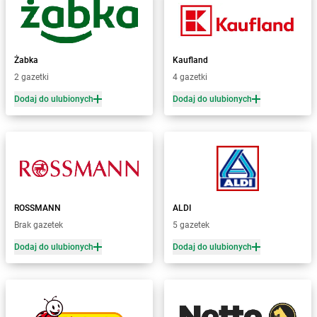
Żabka
Białystok
Żabka
Bibice
Żabka
Biczyce Dolne
Żabka
Kaufland
Żabka
Biecz
2 gazetki
4 gazetki
Żabka
Biedrusko
Dodaj do ulubionych
Dodaj do ulubionych
Żabka
Bielany Wrocławskie
Żabka
Bielawa
Żabka
Bielsk
Żabka
Bielsk Podlaski
Żabka
Bielsko
Żabka
Bielsko-Biała
Żabka
Bieniewice
ROSSMANN
ALDI
Żabka
Bieruń
Brak gazetek
5 gazetek
Żabka
Biery
Dodaj do ulubionych
Dodaj do ulubionych
Żabka
Bieżuń
Żabka
Bilcza
Żabka
Biłgoraj
Żabka
Biórków Mały