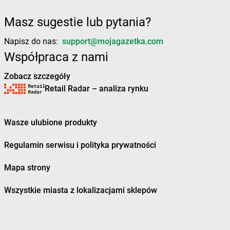
Żabka
Buk
Masz sugestie lub pytania?
Żabka
Bukowiec
Żabka
Bukowina Tatrzańska
Napisz do nas:
support@mojagazetka.com
Żabka
Bukowno
Współpraca z nami
Żabka
Bulowice
Żabka
Busko-Zdrój
Zobacz szczegóły
Żabka
Bychawa
Retail Radar – analiza rynku
Żabka
Bycina
Żabka
Byczyna
Wasze ulubione produkty
Żabka
Bydgoszcz
Żabka
Bydlin
Regulamin serwisu i polityka prywatności
Żabka
Bydlino
Żabka
Bystra
Mapa strony
Żabka
Bystra Podhalańska
Żabka
Bystry
Wszystkie miasta z lokalizacjami sklepów
Żabka
Bystrzyca
Żabka
Bystrzyca Kłodzka
Żabka
Bytom