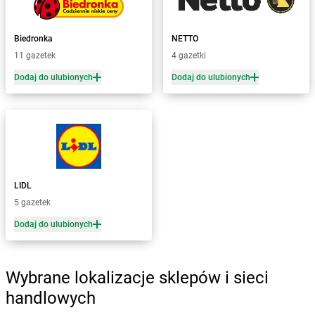
Żabka
Biskupice
Żabka
Biskupiec
Żabka
Biskupów
Biedronka
NETTO
Żabka
Blachownia
11 gazetek
4 gazetki
Żabka
Błażejewo
Dodaj do ulubionych
Dodaj do ulubionych
Żabka
Błażowa
Żabka
Blizne Łaszczyńskiego
Żabka
Bliżyn
Żabka
Blok Dobryszyce
Żabka
Błonie
Żabka
Bobolice
LIDL
Żabka
Bobolin
5 gazetek
Żabka
Bobowa
Żabka
Bobrek
Dodaj do ulubionych
Żabka
Bobrowniki
Żabka
Bochnia
Wybrane lokalizacje sklepów i sieci
Żabka
Bodzechów
Żabka
Bodzentyn
handlowych
Żabka
Bogatki