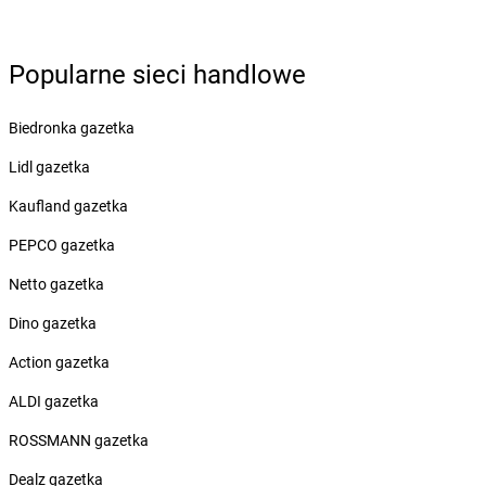
Żabka
Borek Stary
Żabka
Borek Wielkopolski
Popularne sieci handlowe
Żabka
Borkowo
Żabka
Borne Sulinowo
Żabka
Biedronka gazetka
Boronów
Żabka
Borowa
Lidl gazetka
Żabka
Borowianka
Żabka
Kaufland gazetka
Borówiec
Żabka
Borówno
PEPCO gazetka
Żabka
Borowo
Żabka
Netto gazetka
Boruja Kościelna
Żabka
Borzęcin Duży
Dino gazetka
Żabka
Borzygniew
Żabka
Action gazetka
Borzytuchom
Żabka
Boża Wola
ALDI gazetka
Żabka
Bralin
Żabka
ROSSMANN gazetka
Branice
Żabka
Braniewo
Dealz gazetka