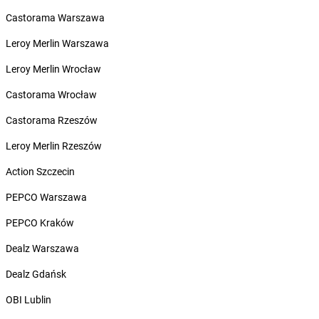
Żabka
Bogatynia
Castorama Warszawa
Żabka
Bogdaniec
Leroy Merlin Warszawa
Żabka
Bogdanowo
Żabka
Boguchwała
Leroy Merlin Wrocław
Żabka
Boguchwałowice
Castorama Wrocław
Żabka
Boguszów-Gorce
Żabka
Boguszyce
Castorama Rzeszów
Żabka
Bohater
Leroy Merlin Rzeszów
Żabka
Bojano
Żabka
Bojszowy
Action Szczecin
Żabka
Bolechowo
PEPCO Warszawa
Żabka
Bolęcin
Żabka
Bolesław
PEPCO Kraków
Żabka
Bolesławiec
Dealz Warszawa
Żabka
Bolewice
Żabka
Bolków
Dealz Gdańsk
Żabka
Bolszewo
OBI Lublin
Żabka
Bońki
Żabka
Borawe