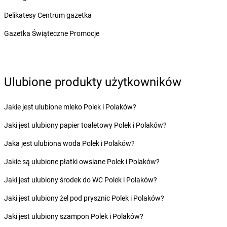
Żabka
Brańsk
Żabka
Delikatesy Centrum gazetka
Brenna
Żabka
Brodnica
Gazetka Świąteczne Promocje
Żabka
Brodnica Górna
Żabka
Brodowo
Żabka
Brody
Żabka
Brojce
Ulubione produkty użytkowników
Żabka
Bronina
Żabka
Brudzeń Duży
Jakie jest ulubione mleko Polek i Polaków?
Żabka
Bruskowo Wielkie
Żabka
Brusy
Jaki jest ulubiony papier toaletowy Polek i Polaków?
Żabka
Brwinów
Jaka jest ulubiona woda Polek i Polaków?
Żabka
Brynica
Żabka
Brzączowice
Jakie są ulubione płatki owsiane Polek i Polaków?
Żabka
Brzeg
Jaki jest ulubiony środek do WC Polek i Polaków?
Żabka
Brzeg Dolny
Żabka
Brześć Kujawski
Jaki jest ulubiony żel pod prysznic Polek i Polaków?
Żabka
Brzesko
Jaki jest ulubiony szampon Polek i Polaków?
Żabka
Brzeszcze