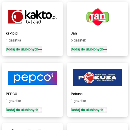
Żabka
Bełżyce
Żabka
Bestwina
Żabka
Bestwinka
Żabka
Bezrzecze
Żabka
BG1
kakto.pl
Jan
Żabka
Biała
1 gazetka
6 gazetek
Żabka
Biała Druga
Dodaj do ulubionych
Dodaj do ulubionych
Żabka
Biała Piska
Żabka
Biała Podlaska
Żabka
Biała Rawska
Żabka
Białe Błota
Żabka
Białka
Żabka
Białka Tatrzańska
PEPCO
Pokusa
Żabka
Białobrzegi
1 gazetka
1 gazetka
Żabka
Białogard
Żabka
Białogóra
Dodaj do ulubionych
Dodaj do ulubionych
Żabka
Białośliwie
Żabka
Białowieża
Żabka
Biały Dunajec