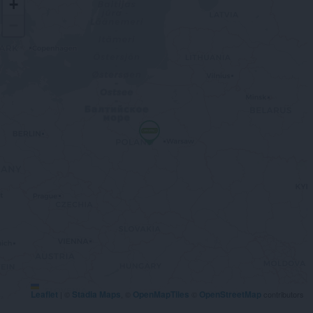
+
−
Leaflet
Stadia Maps
OpenMapTiles
OpenStreetMap
|
©
, ©
©
contributors