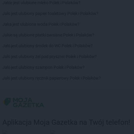
Jakie jest ulubione mleko Polek i Polaków?
Stokrotka Supermarket
Rybnik
Stokrotka Supermarket
Ryki
Jaki jest ulubiony papier toaletowy Polek i Polaków?
Stokrotka Supermarket
Rzeszów
Jaka jest ulubiona woda Polek i Polaków?
Stokrotka Supermarket
Sandomierz
Jakie są ulubione płatki owsiane Polek i Polaków?
Stokrotka Supermarket
Sanok
Jaki jest ulubiony środek do WC Polek i Polaków?
Stokrotka Supermarket
Sejny
Stokrotka Supermarket
Siedlce
Jaki jest ulubiony żel pod prysznic Polek i Polaków?
Stokrotka Supermarket
Sieradz
Jaki jest ulubiony szampon Polek i Polaków?
Stokrotka Supermarket
Sierpc
Stokrotka Supermarket
Skarżysko-Kamienna
Jaki jest ulubiony ręcznik papierowy Polek i Polaków?
Stokrotka Supermarket
Skierniewice
Stokrotka Supermarket
Skrzyszów
Stokrotka Supermarket
Słupsk
Stokrotka Supermarket
Sobienie-Jeziory
Stokrotka Supermarket
Sobolew
Stokrotka Supermarket
Sokółka
Aplikacja Moja Gazetka na Twój telefon!
Stokrotka Supermarket
Sokołów Małopolski
Stokrotka Supermarket
Sosnowiec