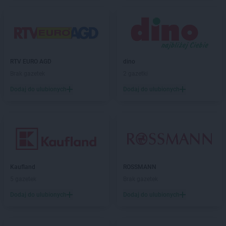
Stokrotka Supermarket
Koluszki
Stokrotka Supermarket
Koniecpol
Stokrotka Supermarket
Koninko
Stokrotka Supermarket
Korsze
Stokrotka Supermarket
Koszalin
RTV EURO AGD
dino
Stokrotka Supermarket
Kozienice
Brak gazetek
2 gazetki
Stokrotka Supermarket
Kozubszczyzna
Stokrotka Supermarket
Dodaj do ulubionych
Kraków
Dodaj do ulubionych
Stokrotka Supermarket
Kraśnik
Stokrotka Supermarket
Krasnystaw
Stokrotka Supermarket
Krosno
Stokrotka Supermarket
Kwidzyn
Stokrotka Supermarket
Łabunie
Kaufland
ROSSMANN
Stokrotka Supermarket
Łagiewniki
5 gazetek
Brak gazetek
Stokrotka Supermarket
Łajski
Stokrotka Supermarket
Łaskarzew
Dodaj do ulubionych
Dodaj do ulubionych
Stokrotka Supermarket
Łaszczów
Stokrotka Supermarket
Łazy