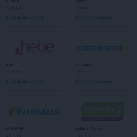
Chorten
groszek
Stokrotka Supermarket
Dąbrowa Górnicza
2 gazetki
5 gazetek
Stokrotka Supermarket
Dąbrowica
Stokrotka Supermarket
Domaradz
Dodaj do ulubionych
Dodaj do ulubionych
Stokrotka Supermarket
Dominikowice
Stokrotka Supermarket
Dys
Stokrotka Supermarket
Działdowo
Stokrotka Supermarket
Elbląg
Stokrotka Supermarket
Elizówka
hebe
castorama
Stokrotka Supermarket
Galewice
3 gazetki
1 gazetka
Stokrotka Supermarket
Garbów
Dodaj do ulubionych
Dodaj do ulubionych
Stokrotka Supermarket
Garwolin
Stokrotka Supermarket
Gdańsk
Stokrotka Supermarket
Gdynia
Stokrotka Supermarket
Giedlarowa
Stokrotka Supermarket
Gliwice
Stokrotka Supermarket
Głogów
LEWIATAN
Stokrotka Express
Stokrotka Supermarket
Głogów Małopolski
4 gazetki
1 gazetka