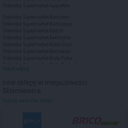
Stokrotka Supermarket
Augustów
Stokrotka Supermarket
Barczewo
Stokrotka Supermarket
Bartoszyce
Stokrotka Supermarket
Będzin
Stokrotka Supermarket
Bełchatów
Stokrotka Supermarket
Belsk Duży
Stokrotka Supermarket
Bezrzecze
Stokrotka Supermarket
Biała Piska
Stokrotka Supermarket
Biała Podlaska
Pokaż więcej
Stokrotka Supermarket
Białka Tatrzańska
Stokrotka Supermarket
Białogard
Inne sklepy w miejscowości
Stokrotka Supermarket
Białystok
Skierniewice
Stokrotka Supermarket
Biecz
Stokrotka Supermarket
Bielawa
Zobacz wszystkie sklepy
Stokrotka Supermarket
Bielsko-Biała
Stokrotka Supermarket
Biłgoraj
Stokrotka Supermarket
Bobrowniki
Stokrotka Supermarket
Boguchwała