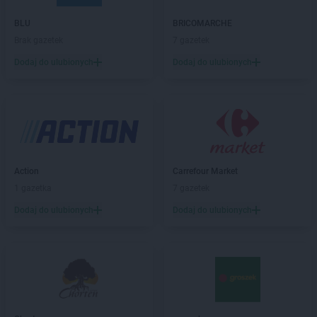
Stokrotka Supermarket
Bolesław
BLU
BRICOMARCHE
Stokrotka Supermarket
Bolesławiec
Brak gazetek
7 gazetek
Stokrotka Supermarket
Borkowo
Dodaj do ulubionych
Dodaj do ulubionych
Stokrotka Supermarket
Braniewo
Stokrotka Supermarket
Brzostek
Stokrotka Supermarket
Brzóza Królewska
Stokrotka Supermarket
Bychawa
Stokrotka Supermarket
Bydgoszcz
Stokrotka Supermarket
Bytom
Action
Carrefour Market
Stokrotka Supermarket
Cegłów
1 gazetka
7 gazetek
Stokrotka Supermarket
Chałupki
Stokrotka Supermarket
Dodaj do ulubionych
Chełm
Dodaj do ulubionych
Stokrotka Supermarket
Chojnice
Stokrotka Supermarket
Chorzów
Stokrotka Supermarket
Czeladź
Stokrotka Supermarket
Częstochowa
Stokrotka Supermarket
Człuchów