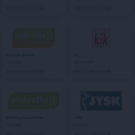
Stokrotka Supermarket
Głowaczów
Stokrotka Supermarket
Góra Puławska
Dodaj do ulubionych
Dodaj do ulubionych
Stokrotka Supermarket
Górki
Stokrotka Supermarket
Gorzów Wielkopolski
Stokrotka Supermarket
Gorzyce
Stokrotka Supermarket
Gościeradów Ukazowy
Stokrotka Supermarket
Goworowo
Stokrotka Supermarket
Grodzisk Mazowiecki
Stokrotka Market
kik
1 gazetka
Brak gazetek
Stokrotka Supermarket
Hrubieszów
Dodaj do ulubionych
Dodaj do ulubionych
Stokrotka Supermarket
Iława
Stokrotka Supermarket
Imielin
Stokrotka Supermarket
Izbica
Stokrotka Supermarket
Izdebnik
Stokrotka Supermarket
Jabłonna-Majątek
Stokrotka Supermarket
Janów Lubelski
Stokrotka Supermarket
JYSK
Stokrotka Supermarket
Jarocin
3 gazetki
2 gazetki
Stokrotka Supermarket
Jastrzębie-Zdrój
Dodaj do ulubionych
Dodaj do ulubionych