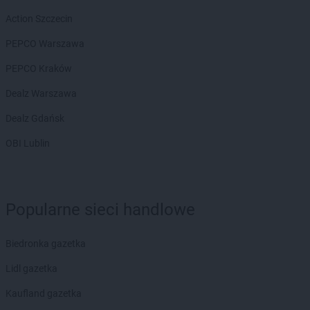
LEWIATAN
Borowno
LEWIATAN
Borowo
Action Szczecin
LEWIATAN
Borowy Młyn
PEPCO Warszawa
LEWIATAN
Borucino
LEWIATAN
Borzęcin Mały
PEPCO Kraków
LEWIATAN
Bożejowice
Dealz Warszawa
LEWIATAN
Bożepole Wielkie
LEWIATAN
Bożewo
Dealz Gdańsk
LEWIATAN
Bralin
OBI Lublin
LEWIATAN
Braniewo
LEWIATAN
Bratkowice
LEWIATAN
Brenna
LEWIATAN
Brenno
Popularne sieci handlowe
LEWIATAN
Brodnica
LEWIATAN
Brodnica Górna
Biedronka gazetka
LEWIATAN
Brodowe Łąki
LEWIATAN
Brożec
Lidl gazetka
LEWIATAN
Brudzeń Duży
Kaufland gazetka
LEWIATAN
Brudzew