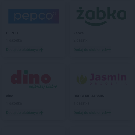
LEWIATAN
Biała Podlaska
LEWIATAN
Białaczów
LEWIATAN
Białka Tatrzańska
LEWIATAN
Białobłocie
LEWIATAN
Białobrzegi
PEPCO
Żabka
LEWIATAN
Białogóra
1 gazetka
2 gazetki
LEWIATAN
Białopole
Dodaj do ulubionych
Dodaj do ulubionych
LEWIATAN
Biały Bór
LEWIATAN
Biały Kościół
LEWIATAN
Białystok
LEWIATAN
Bielkówko
LEWIATAN
Bielsk
LEWIATAN
Bielsko-Biała
LEWIATAN
Bieńkowice
dino
DROGERIE JASMIN
LEWIATAN
Bierawa
1 gazetka
1 gazetka
LEWIATAN
Biernatki
Dodaj do ulubionych
Dodaj do ulubionych
LEWIATAN
Bieruń
LEWIATAN
Bierzewice
LEWIATAN
Biesal