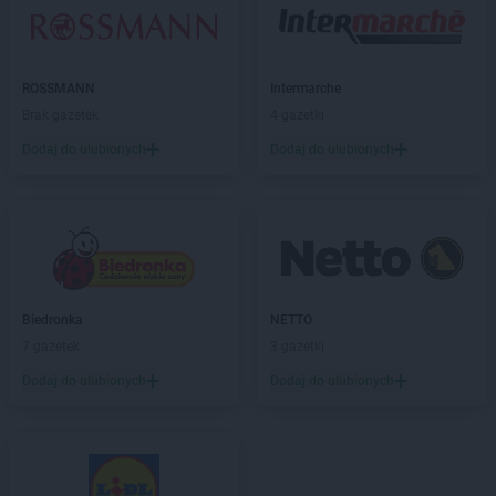
LEWIATAN
Bieżuń
LEWIATAN
Bilcza
LEWIATAN
Biłgoraj
LEWIATAN
ROSSMANN
Biórków Wielki
Intermarche
LEWIATAN
Brak gazetek
Biskupice
4 gazetki
LEWIATAN
Biskupie-Kolonia
Dodaj do ulubionych
Dodaj do ulubionych
LEWIATAN
Biskupiec
LEWIATAN
Biszcza
LEWIATAN
Bisztynek
LEWIATAN
Bładnice Dolne
LEWIATAN
Błażek
LEWIATAN
Blizne
Biedronka
NETTO
LEWIATAN
Bobolice
7 gazetek
3 gazetki
LEWIATAN
Bobrek
LEWIATAN
Dodaj do ulubionych
Bobrowa
Dodaj do ulubionych
LEWIATAN
Bobrowniki
LEWIATAN
Bochnia
LEWIATAN
Bodzanów
LEWIATAN
Bodzechów