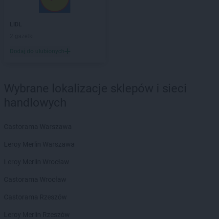
LEWIATAN
Bodzentyn
LEWIATAN
Bogumiłowice
LIDL
LEWIATAN
Bojano
2 gazetki
LEWIATAN
Bojszowy
Dodaj do ulubionych
LEWIATAN
Bolechowice
LEWIATAN
Bolesław
LEWIATAN
Bolesławiec
Wybrane lokalizacje sklepów i sieci
LEWIATAN
Bolestraszyce
handlowych
LEWIATAN
Boleszkowice
LEWIATAN
Bolków
LEWIATAN
Bolszewo
Castorama Warszawa
LEWIATAN
Bondyrz
Leroy Merlin Warszawa
LEWIATAN
Borki
LEWIATAN
Borki Wielkie
Leroy Merlin Wrocław
LEWIATAN
Boronów
Castorama Wrocław
LEWIATAN
Borowa
LEWIATAN
Borowe
Castorama Rzeszów
LEWIATAN
Borowie
Leroy Merlin Rzeszów