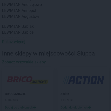
LEWIATAN
Andrzejewo
LEWIATAN
Annopol
LEWIATAN
Augustów
LEWIATAN
Babiak
LEWIATAN
Babice
LEWIATAN
Babin
Pokaż więcej
LEWIATAN
Baborów
LEWIATAN
Baboszewo
Inne sklepy w miejscowości Słupca
LEWIATAN
Baciuty
LEWIATAN
Zobacz wszystkie sklepy
Bąkowo
LEWIATAN
Baligród
LEWIATAN
Balin
LEWIATAN
Banino
LEWIATAN
Baranowo
LEWIATAN
Barcino
BRICOMARCHE
Action
LEWIATAN
Barczewo
6 gazetek
1 gazetka
LEWIATAN
Bargłów Kościelny
Dodaj do ulubionych
Dodaj do ulubionych
LEWIATAN
Barlinek