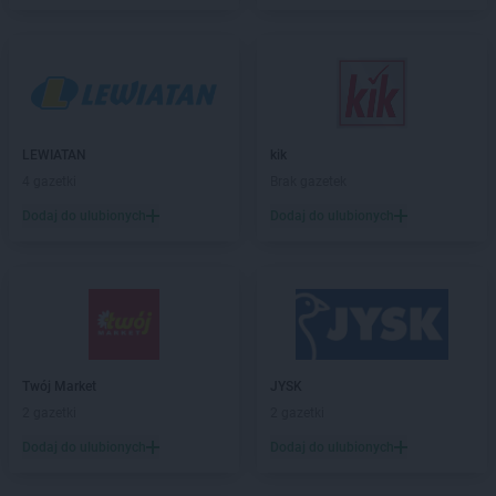
LEWIATAN
Bartniczka
LEWIATAN
Bartoszyce
LEWIATAN
Barwałd Dolny
LEWIATAN
Barwice
LEWIATAN
Batorz
LEWIATAN
Bębło
LEWIATAN
kik
LEWIATAN
Będzin
4 gazetki
Brak gazetek
LEWIATAN
Bejsce
Dodaj do ulubionych
Dodaj do ulubionych
LEWIATAN
Bełk
LEWIATAN
Bełżyce
LEWIATAN
Benice
LEWIATAN
Bęsia
LEWIATAN
Bestwina
LEWIATAN
Bestwinka
Twój Market
JYSK
LEWIATAN
Biadoliny Szlacheckie
2 gazetki
2 gazetki
LEWIATAN
Biała
LEWIATAN
Biała Druga
Dodaj do ulubionych
Dodaj do ulubionych
LEWIATAN
Biała Piska