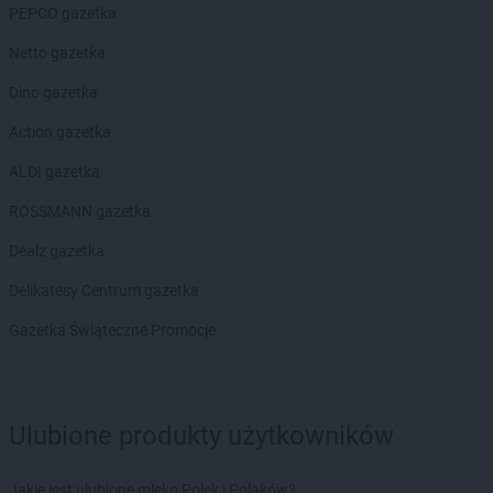
LEWIATAN
Brudzowice
PEPCO gazetka
LEWIATAN
Brusy
Netto gazetka
LEWIATAN
Brwilno
LEWIATAN
Brzeg
Dino gazetka
LEWIATAN
Brzemiona
Action gazetka
LEWIATAN
Brześć Kujawski
LEWIATAN
Brzesko
ALDI gazetka
LEWIATAN
Brzeziny
ROSSMANN gazetka
LEWIATAN
Brzeziny-Kolonia
LEWIATAN
Brzeźnica
Dealz gazetka
LEWIATAN
Brzeźno
Delikatesy Centrum gazetka
LEWIATAN
Brzostowiec
LEWIATAN
Brzozie
Gazetka Świąteczne Promocje
LEWIATAN
Brzozów Stary
LEWIATAN
Brzozowica Duża
LEWIATAN
Brzyszów
Ulubione produkty użytkowników
LEWIATAN
Buczkowice
LEWIATAN
Budry
LEWIATAN
Budy Kozickie
Jakie jest ulubione mleko Polek i Polaków?