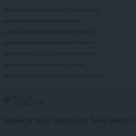
LEWIATAN
Budzisław Kościelny
Jaki jest ulubiony papier toaletowy Polek i Polaków?
LEWIATAN
Budzów
LEWIATAN
Budzyń
Jaka jest ulubiona woda Polek i Polaków?
LEWIATAN
Buk
Jakie są ulubione płatki owsiane Polek i Polaków?
LEWIATAN
Buków
LEWIATAN
Bukowiec
Jaki jest ulubiony środek do WC Polek i Polaków?
LEWIATAN
Bukowo
Jaki jest ulubiony żel pod prysznic Polek i Polaków?
LEWIATAN
Bulkowo
LEWIATAN
Bulowice
Jaki jest ulubiony szampon Polek i Polaków?
LEWIATAN
Burzec
Jaki jest ulubiony ręcznik papierowy Polek i Polaków?
LEWIATAN
Buśno
LEWIATAN
Bychawa
LEWIATAN
Bydgoszcz
LEWIATAN
Bystra
LEWIATAN
Bystrzyca
LEWIATAN
Bystrzyca Kłodzka
Aplikacja Moja Gazetka na Twój telefon!
LEWIATAN
Bystrzyca Stara
LEWIATAN
Byszewo