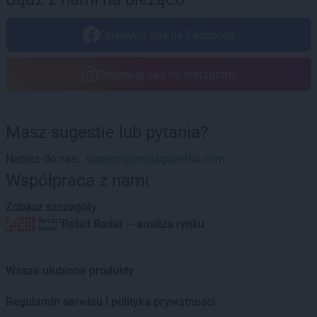
LEWIATAN
Borowie
LEWIATAN
Borowno
Obserwuj nas na Facebook
LEWIATAN
Borowo
LEWIATAN
Borowy Młyn
LEWIATAN
Borucino
Obserwuj nas na Instagram
LEWIATAN
Borzęcin Mały
LEWIATAN
Bożejowice
LEWIATAN
Bożepole Wielkie
Masz sugestie lub pytania?
LEWIATAN
Bożewo
LEWIATAN
Bralin
Napisz do nas:
support@mojagazetka.com
LEWIATAN
Braniewo
Współpraca z nami
LEWIATAN
Bratkowice
Zobacz szczegóły
LEWIATAN
Brenna
Retail Radar – analiza rynku
LEWIATAN
Brenno
LEWIATAN
Brodnica
LEWIATAN
Brodnica Górna
Wasze ulubione produkty
LEWIATAN
Brodowe Łąki
LEWIATAN
Brożec
Regulamin serwisu i polityka prywatności
LEWIATAN
Brudzeń Duży