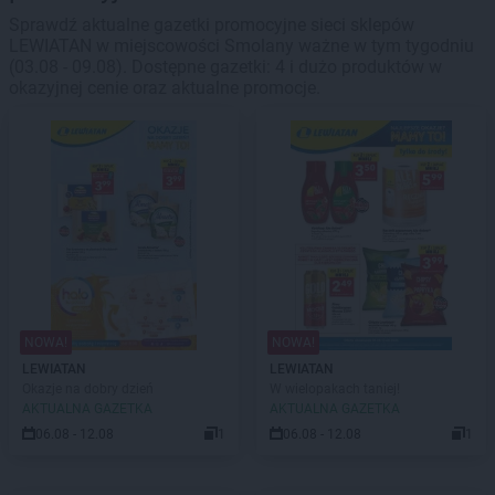
Sprawdź aktualne gazetki promocyjne sieci sklepów
LEWIATAN w miejscowości Smolany ważne w tym tygodniu
(03.08 - 09.08). Dostępne gazetki: 4 i dużo produktów w
okazyjnej cenie oraz aktualne promocje.
NOWA!
NOWA!
LEWIATAN
LEWIATAN
Okazje na dobry dzień
W wielopakach taniej!
AKTUALNA GAZETKA
AKTUALNA GAZETKA
06.08 - 12.08
1
06.08 - 12.08
1