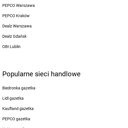
Żabka
Bobowa
PEPCO Warszawa
Żabka
Bobrek
Żabka
Bobrowniki
PEPCO Kraków
Żabka
Bochnia
Dealz Warszawa
Żabka
Bodzechów
Żabka
Bodzentyn
Dealz Gdańsk
Żabka
Bogatki
OBI Lublin
Żabka
Bogatynia
Żabka
Bogdaniec
Żabka
Bogdanowo
Żabka
Boguchwała
Popularne sieci handlowe
Żabka
Boguchwałowice
Żabka
Boguszów-Gorce
Biedronka gazetka
Żabka
Boguszyce
Żabka
Bohater
Lidl gazetka
Żabka
Bojano
Kaufland gazetka
Żabka
Bojszowy
Żabka
Bolechowo
PEPCO gazetka
Żabka
Bolęcin