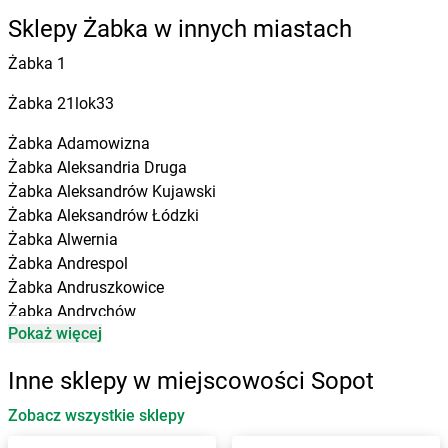
Sklepy Żabka w innych miastach
Żabka
1
Żabka
21lok33
Żabka
Adamowizna
Żabka
Aleksandria Druga
Żabka
Aleksandrów Kujawski
Żabka
Aleksandrów Łódzki
Żabka
Alwernia
Żabka
Andrespol
Żabka
Andruszkowice
Żabka
Andrychów
Pokaż więcej
Żabka
Antonie
Żabka
Augustów
Inne sklepy w miejscowości Sopot
Żabka
Automat
Zobacz wszystkie sklepy
Żabka
Babica
Żabka
Babice Nowe