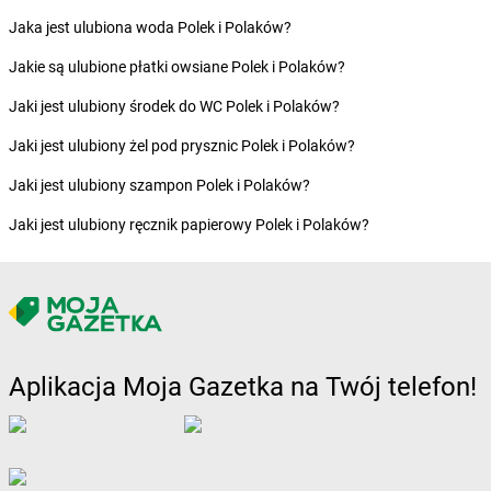
Żabka
Borzygniew
Jaka jest ulubiona woda Polek i Polaków?
Żabka
Borzytuchom
Jakie są ulubione płatki owsiane Polek i Polaków?
Żabka
Boża Wola
Żabka
Bralin
Jaki jest ulubiony środek do WC Polek i Polaków?
Żabka
Branice
Jaki jest ulubiony żel pod prysznic Polek i Polaków?
Żabka
Braniewo
Żabka
Brańsk
Jaki jest ulubiony szampon Polek i Polaków?
Żabka
Brenna
Jaki jest ulubiony ręcznik papierowy Polek i Polaków?
Żabka
Brodnica
Żabka
Brodnica Górna
Żabka
Brodowo
Żabka
Brody
Żabka
Brojce
Żabka
Bronina
Aplikacja Moja Gazetka na Twój telefon!
Żabka
Brudzeń Duży
Żabka
Bruskowo Wielkie
Żabka
Brusy
Żabka
Brwinów