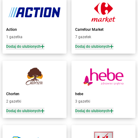
Żabka
Babimost
Żabka
Baborów
Żabka
Baboszewo
Żabka
Bachowice
Action
Carrefour Market
Żabka
Bądkowo
1 gazetka
7 gazetek
Żabka
Bąków
Dodaj do ulubionych
Dodaj do ulubionych
Żabka
Bałtów
Żabka
Banino
Żabka
Baniocha
Żabka
Baranowo
Żabka
Barcin
Żabka
Barczewo
Chorten
hebe
Żabka
Bardo
2 gazetki
3 gazetki
Żabka
Barlinek
Żabka
Barniewice
Dodaj do ulubionych
Dodaj do ulubionych
Żabka
Bartąg
Żabka
Bartoszyce
Żabka
Baruchowo