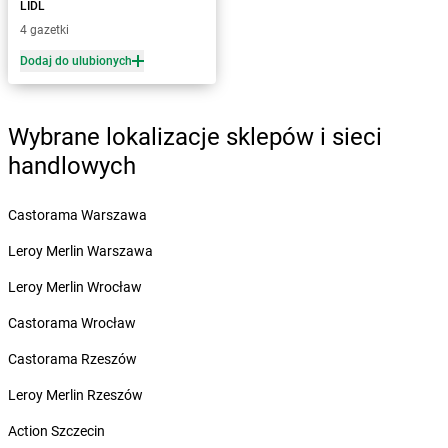
LIDL
Żabka
Bieruń
4 gazetki
Żabka
Biery
Dodaj do ulubionych
Żabka
Bieżuń
Żabka
Bilcza
Żabka
Biłgoraj
Wybrane lokalizacje sklepów i sieci
Żabka
Biórków Mały
handlowych
Żabka
Biskupice
Żabka
Biskupiec
Żabka
Biskupów
Castorama Warszawa
Żabka
Blachownia
Leroy Merlin Warszawa
Żabka
Błażejewo
Żabka
Błażowa
Leroy Merlin Wrocław
Żabka
Blizne Łaszczyńskiego
Castorama Wrocław
Żabka
Bliżyn
Żabka
Blok Dobryszyce
Castorama Rzeszów
Żabka
Błonie
Leroy Merlin Rzeszów
Żabka
Bobolice
Żabka
Bobolin
Action Szczecin