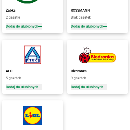
Żabka
Białka Tatrzańska
Żabka
ROSSMANN
Żabka
Białobrzegi
2 gazetki
Brak gazetek
Żabka
Bialogard
Żabka
Białogóra
Dodaj do ulubionych
Dodaj do ulubionych
Żabka
Białośliwie
Żabka
Białowieża
Żabka
Biały Dunajec
Żabka
Białystok
Żabka
Bibice
Żabka
Biczyce Dolne
ALDI
Biedronka
Żabka
Biecz
5 gazetek
9 gazetek
Żabka
Biedrusko
Dodaj do ulubionych
Dodaj do ulubionych
Żabka
Bielany Wrocławskie
Żabka
Bielawa
Żabka
Bielsk
Żabka
Bielsk Podlaski
Żabka
Bielsko
Żabka
Bielsko-Biała
Żabka
Bieniewice