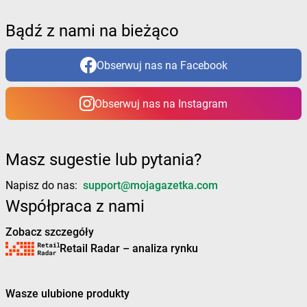
Żabka
Brynica
Żabka
Brzączowice
Bądź z nami na bieżąco
Żabka
Brzeg
Żabka
Brzeg Dolny
Obserwuj nas na Facebook
Żabka
Brześć Kujawski
Żabka
Brzesko
Obserwuj nas na Instagram
Żabka
Brzeszcze
Żabka
Brzezia Łąka
Żabka
Brzeziny
Żabka
Brzezna
Masz sugestie lub pytania?
Żabka
Brzeźnica
Napisz do nas:
support@mojagazetka.com
Żabka
Brzeźnio
Żabka
Brzezowa
Współpraca z nami
Żabka
Brzezówka
Zobacz szczegóły
Żabka
Brzoskwinia
Retail Radar – analiza rynku
Żabka
Brzostek
Żabka
Brzoza
Żabka
Brzozów
Wasze ulubione produkty
Żabka
Brzozówka