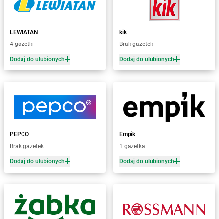
Żabka
Barwałd Średni
Żabka
Barwice
Żabka
Bażanowice
LEWIATAN
kik
Żabka
Bęczków
4 gazetki
Brak gazetek
Żabka
Będzin
Dodaj do ulubionych
Dodaj do ulubionych
Żabka
Bełchatów
Żabka
Bełsznica
Żabka
Bełżyce
Żabka
Bestwina
Żabka
Bestwinka
Żabka
Bezrzecze
Żabka
BG1
PEPCO
Empik
Żabka
Biała
Brak gazetek
1 gazetka
Żabka
Biała Druga
Dodaj do ulubionych
Dodaj do ulubionych
Żabka
Biała Piska
Żabka
Biała Podlaska
Żabka
Biała Rawska
Żabka
Białe Błota
Żabka
Białka