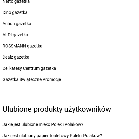
Netto gazetka
Żabka
Bolesław
Żabka
Bolesławiec
Dino gazetka
Żabka
Bolewice
Action gazetka
Żabka
Bolków
Żabka
Bolszewo
ALDI gazetka
Żabka
Bońki
ROSSMANN gazetka
Żabka
Borawe
Żabka
Borek Stary
Dealz gazetka
Żabka
Borek Wielkopolski
Delikatesy Centrum gazetka
Żabka
Borkowo
Żabka
Borne Sulinowo
Gazetka Świąteczne Promocje
Żabka
Boronów
Żabka
Borowa
Żabka
Borowianka
Ulubione produkty użytkowników
Żabka
Borówiec
Żabka
Borówno
Żabka
Borowo
Jakie jest ulubione mleko Polek i Polaków?
Żabka
Boruja Kościelna
Jaki jest ulubiony papier toaletowy Polek i Polaków?
Żabka
Borzęcin Duży