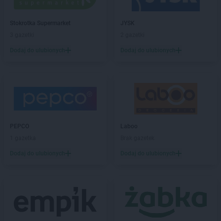
Stokrotka Supermarket
Kiełpino
Stokrotka Supermarket
Kietrz
Stokrotka Supermarket
JYSK
Stokrotka Supermarket
Klaudyn
3 gazetki
2 gazetki
Stokrotka Supermarket
Kock
Stokrotka Supermarket
Kołbiel
Dodaj do ulubionych
Dodaj do ulubionych
Stokrotka Supermarket
Kolno
Stokrotka Supermarket
Kołobrzeg
Stokrotka Supermarket
Koluszki
Stokrotka Supermarket
Koniecpol
Stokrotka Supermarket
Koninko
Stokrotka Supermarket
Korsze
PEPCO
Laboo
Stokrotka Supermarket
Koszalin
1 gazetka
Brak gazetek
Stokrotka Supermarket
Kozienice
Dodaj do ulubionych
Dodaj do ulubionych
Stokrotka Supermarket
Kozubszczyzna
Stokrotka Supermarket
Kraków
Stokrotka Supermarket
Kraśnik
Stokrotka Supermarket
Krasnystaw
Stokrotka Supermarket
Krosno
Stokrotka Supermarket
Kwidzyn