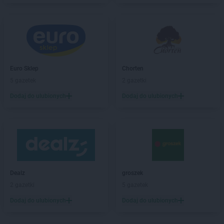
Stokrotka Supermarket
Chełm
Stokrotka Supermarket
Chojnice
Stokrotka Supermarket
Chorzów
Stokrotka Supermarket
Czeladź
Stokrotka Supermarket
Częstochowa
Stokrotka Supermarket
Człuchów
Euro Sklep
Chorten
5 gazetek
2 gazetki
Stokrotka Supermarket
Dąbrowa Górnicza
Dodaj do ulubionych
Dodaj do ulubionych
Stokrotka Supermarket
Dąbrowica
Stokrotka Supermarket
Domaradz
Stokrotka Supermarket
Dominikowice
Stokrotka Supermarket
Dys
Stokrotka Supermarket
Działdowo
Stokrotka Supermarket
Elbląg
Dealz
groszek
Stokrotka Supermarket
Elizówka
2 gazetki
5 gazetek
Stokrotka Supermarket
Galewice
Dodaj do ulubionych
Dodaj do ulubionych
Stokrotka Supermarket
Garbów
Stokrotka Supermarket
Garwolin