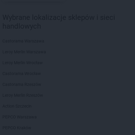
Stokrotka Supermarket
Pionki
Stokrotka Supermarket
Piotrków Trybunalski
Wybrane lokalizacje sklepów i sieci
Stokrotka Supermarket
Piszczac
handlowych
Stokrotka Supermarket
Plewiska
Stokrotka Supermarket
Pobiedziska
Stokrotka Supermarket
Podole
Castorama Warszawa
Stokrotka Supermarket
Połaniec
Leroy Merlin Warszawa
Stokrotka Supermarket
Police
Stokrotka Supermarket
Poniatowa
Leroy Merlin Wrocław
Stokrotka Supermarket
Poznań
Castorama Wrocław
Stokrotka Supermarket
Pruszcz Gdański
Stokrotka Supermarket
Pruszków
Castorama Rzeszów
Stokrotka Supermarket
Przasnysz
Leroy Merlin Rzeszów
Stokrotka Supermarket
Przeworsk
Stokrotka Supermarket
Puławy
Action Szczecin
Stokrotka Supermarket
Puszczykowo
PEPCO Warszawa
Stokrotka Supermarket
Radom
PEPCO Kraków
Stokrotka Supermarket
Radoszyce