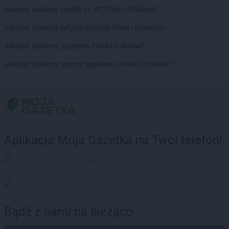
Jaki jest ulubiony środek do WC Polek i Polaków?
Stokrotka Supermarket
Szczytno
Jaki jest ulubiony żel pod prysznic Polek i Polaków?
Stokrotka Supermarket
Środa Wielkopolska
Stokrotka Supermarket
Świdnica
Jaki jest ulubiony szampon Polek i Polaków?
Stokrotka Supermarket
Świdnik
Jaki jest ulubiony ręcznik papierowy Polek i Polaków?
Stokrotka Supermarket
Świnoujście
Stokrotka Supermarket
Tarnów
Stokrotka Supermarket
Tarnowskie Góry
Stokrotka Supermarket
Tczew
Stokrotka Supermarket
Terespol
Aplikacja Moja Gazetka na Twój telefon!
Stokrotka Supermarket
Tomaszów Lubelski
Stokrotka Supermarket
Toruń
Stokrotka Supermarket
Trzcianka
Stokrotka Supermarket
Tuszynek Majoracki
Stokrotka Supermarket
Tychy
Stokrotka Supermarket
Wałbrzych
Bądź z nami na bieżąco
Stokrotka Supermarket
Wałcz