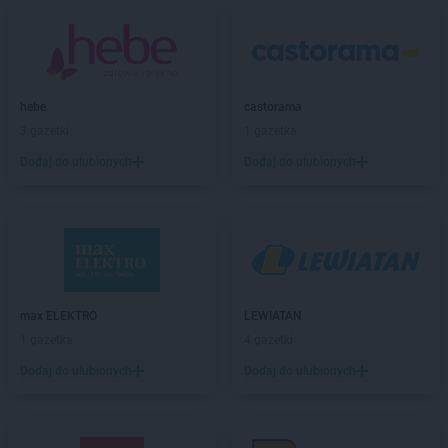
Stokrotka Supermarket
Gdańsk
Stokrotka Supermarket
Gdynia
Stokrotka Supermarket
Giedlarowa
Stokrotka Supermarket
Gliwice
hebe
castorama
Stokrotka Supermarket
Głogów
3 gazetki
1 gazetka
Stokrotka Supermarket
Głogów Małopolski
Dodaj do ulubionych
Dodaj do ulubionych
Stokrotka Supermarket
Głowaczów
Stokrotka Supermarket
Góra Puławska
Stokrotka Supermarket
Górki
Stokrotka Supermarket
Gorzów Wielkopolski
Stokrotka Supermarket
Gorzyce
Stokrotka Supermarket
Gościeradów Ukazowy
Stokrotka Supermarket
Goworowo
max ELEKTRO
LEWIATAN
Stokrotka Supermarket
Grodzisk Mazowiecki
1 gazetka
4 gazetki
Dodaj do ulubionych
Dodaj do ulubionych
Stokrotka Supermarket
Hrubieszów
Stokrotka Supermarket
Iława
Stokrotka Supermarket
Imielin