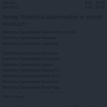
Sobota:
6:00 - 22:00
Niedziela:
8:30 - 20:00
Sklepy Stokrotka Supermarket w innych
miastach
Stokrotka Supermarket
Aleksandrów Łódzki
Stokrotka Supermarket
Alwernia
Stokrotka Supermarket
Augustów
Stokrotka Supermarket
Barczewo
Stokrotka Supermarket
Bartoszyce
Stokrotka Supermarket
Będzin
Stokrotka Supermarket
Bełchatów
Stokrotka Supermarket
Belsk Duży
Stokrotka Supermarket
Bezrzecze
Stokrotka Supermarket
Biała Piska
Stokrotka Supermarket
Biała Podlaska
Pokaż więcej
Stokrotka Supermarket
Białka Tatrzańska
Stokrotka Supermarket
Białogard