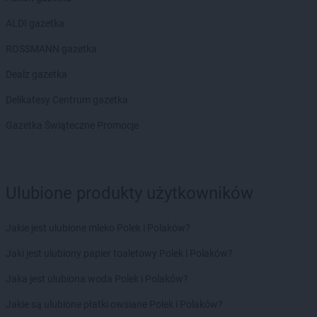
Stokrotka Supermarket
Skrzyszów
ALDI gazetka
Stokrotka Supermarket
Słupsk
Stokrotka Supermarket
Sobienie-Jeziory
ROSSMANN gazetka
Stokrotka Supermarket
Sobolew
Dealz gazetka
Stokrotka Supermarket
Sokółka
Stokrotka Supermarket
Sokołów Małopolski
Delikatesy Centrum gazetka
Stokrotka Supermarket
Sosnowiec
Gazetka Świąteczne Promocje
Stokrotka Supermarket
Stalowa Wola
Stokrotka Supermarket
Starachowice
Stokrotka Supermarket
Starowa Góra
Stokrotka Supermarket
Stróża
Ulubione produkty użytkowników
Stokrotka Supermarket
Strzelce Krajeńskie
Stokrotka Supermarket
Strzelin
Jakie jest ulubione mleko Polek i Polaków?
Stokrotka Supermarket
Susz
Stokrotka Supermarket
Suwałki
Jaki jest ulubiony papier toaletowy Polek i Polaków?
Stokrotka Supermarket
Szczebrzeszyn
Jaka jest ulubiona woda Polek i Polaków?
Stokrotka Supermarket
Szczecin
Stokrotka Supermarket
Szczecinek
Jakie są ulubione płatki owsiane Polek i Polaków?
Stokrotka Supermarket
Szczucin