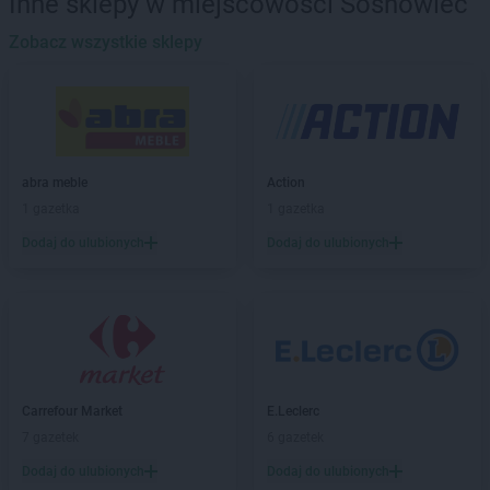
Inne sklepy w miejscowości Sosnowiec
Stokrotka Supermarket
Białystok
Stokrotka Supermarket
Zobacz wszystkie sklepy
Biecz
Stokrotka Supermarket
Bielawa
Stokrotka Supermarket
Bielsko-Biała
Stokrotka Supermarket
Biłgoraj
Stokrotka Supermarket
Bobrowniki
Stokrotka Supermarket
Boguchwała
abra meble
Action
Stokrotka Supermarket
Bolesław
1 gazetka
1 gazetka
Stokrotka Supermarket
Bolesławiec
Dodaj do ulubionych
Dodaj do ulubionych
Stokrotka Supermarket
Borkowo
Stokrotka Supermarket
Braniewo
Stokrotka Supermarket
Brzostek
Stokrotka Supermarket
Brzóza Królewska
Stokrotka Supermarket
Bychawa
Stokrotka Supermarket
Bydgoszcz
Stokrotka Supermarket
Bytom
Carrefour Market
E.Leclerc
7 gazetek
6 gazetek
Stokrotka Supermarket
Cegłów
Dodaj do ulubionych
Dodaj do ulubionych
Stokrotka Supermarket
Chałupki