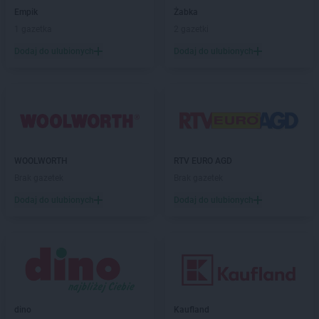
Empik
Żabka
Stokrotka Supermarket
Łabunie
1 gazetka
2 gazetki
Stokrotka Supermarket
Łagiewniki
Dodaj do ulubionych
Dodaj do ulubionych
Stokrotka Supermarket
Łajski
Stokrotka Supermarket
Łaskarzew
Stokrotka Supermarket
Łaszczów
Stokrotka Supermarket
Łazy
Stokrotka Supermarket
Łęczna
Stokrotka Supermarket
Łochów
Stokrotka Supermarket
Łódź
WOOLWORTH
RTV EURO AGD
Stokrotka Supermarket
Łomża
Brak gazetek
Brak gazetek
Stokrotka Supermarket
Łuków
Dodaj do ulubionych
Dodaj do ulubionych
Stokrotka Supermarket
Łysomice
Stokrotka Supermarket
Legnica
Stokrotka Supermarket
Libiąż
Stokrotka Supermarket
Lidzbark
Stokrotka Supermarket
Lipsko
Stokrotka Supermarket
Lublin
dino
Kaufland