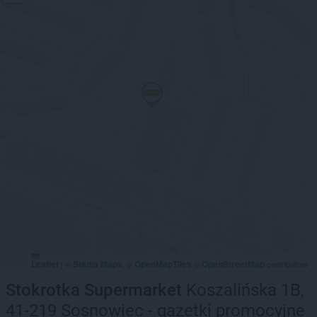
Leaflet
Stadia Maps
OpenMapTiles
OpenStreetMap
|
©
, ©
©
contributors
Stokrotka Supermarket
Koszalińska 1B,
41-219 Sosnowiec - gazetki promocyjne