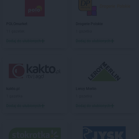
Stokrotka Supermarket
Izbica
Stokrotka Supermarket
Izdebnik
Stokrotka Supermarket
Jabłonna-Majątek
POLOmarket
Drogerie Polskie
Stokrotka Supermarket
Janów Lubelski
11 gazetek
1 gazetka
Stokrotka Supermarket
Jarocin
Dodaj do ulubionych
Dodaj do ulubionych
Stokrotka Supermarket
Jastrzębie-Zdrój
Stokrotka Supermarket
Jędrzejów
Stokrotka Supermarket
Jelcz-Laskowice
Stokrotka Supermarket
Jelenia Góra
Stokrotka Supermarket
Józefów
Stokrotka Supermarket
Kalinówka
kakto.pl
Leroy Merlin
Stokrotka Supermarket
Karczew
1 gazetka
1 gazetka
Stokrotka Supermarket
Katowice
Dodaj do ulubionych
Dodaj do ulubionych
Stokrotka Supermarket
Kazimierza Wielka
Stokrotka Supermarket
Kębłów
Stokrotka Supermarket
Kętrzyn
Stokrotka Supermarket
Kielce