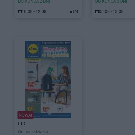
DO KOŃCA 2 DNI
DO KOŃCA 3 DNI
10.08 - 12.08
24
06.08 - 13.08
...
...
...
NOWA!
LIDL
Od poniedziałku