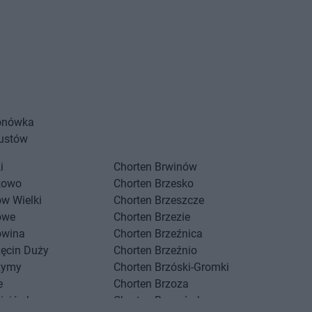
onówka
Akceptuję
ustów
i
Chorten
Brwinów
kowo
Chorten
Brzesko
w Wielki
Chorten
Brzeszcze
owe
Chorten
Brzezie
owina
Chorten
Brzeźnica
zęcin Duży
Chorten
Brzeźnio
zymy
Chorten
Brzóski-Gromki
e
Chorten
Brzoza
ciejówka
Chorten
Brzozówka