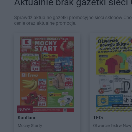
Aktualnie brak gazetki sieci
Sprawdź aktualne gazetki promocyjne sieci sklepów Chor
cenie oraz aktualne promocje.
NOWA!
Kaufland
TEDi
Mocny Starty
Otwarcie Tedi w No