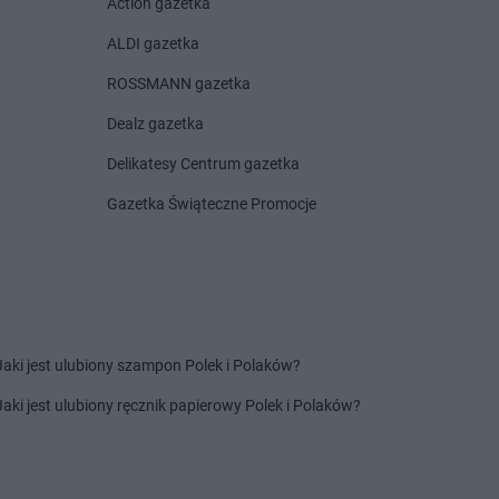
Action gazetka
rnów
Chorten
Czyczkowy
rny Bór
Chorten
Czyże
ALDI gazetka
chowice-Dziedzice
Chorten
Czyżew
ROSSMANN gazetka
rnice Borowe
Dealz gazetka
zdowo
Chorten
Działki
ęck
Chorten
Dziechciniec
Delikatesy Centrum gazetka
inia
Chorten
Dzięcielec
Gazetka Świąteczne Promocje
ewica
Chorten
Dzierlin
onówko
Chorten
Dzierzgów
ycim
Chorten
Dzierżoniów
iny
Chorten
Dziewin
ów
zki
Jaki jest ulubiony szampon Polek i Polaków?
cza Mała
ałdowo
Jaki jest ulubiony ręcznik papierowy Polek i Polaków?