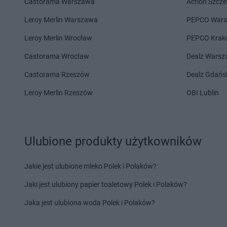
Castorama Warszawa
Action Szcze
Chorten
Chełm Śląski
Chorten
Chojnów
Chorten
Chełmek
Chorten
Choroszcz
Leroy Merlin Warszawa
PEPCO War
Chorten
Chełmno
Chorten
Chorzów
Leroy Merlin Wrocław
PEPCO Krak
Chorten
Chełmża
Chorten
Choszczew
Castorama Wrocław
Dealz Wars
Chorten
Dąbrowa
Chorten
Darłowo
Chorten
Dąbrowa Białostocka
Chorten
Dębki
Castorama Rzeszów
Dealz Gdańs
Chorten
Dąbrowa Chełmińska
Chorten
Dębna
Leroy Merlin Rzeszów
OBI Lublin
Chorten
Dąbrowa Tarnowska
Chorten
Dębnik
Chorten
Dąbrowa Wielka
Chorten
Dębno
Chorten
Dąbrowa-Kaski
Chorten
Dębowica
Chorten
Dąbrówka
Chorten
Debrzno
Ulubione produkty użytkowników
Chorten
Dąbrówka Kościelna
Chorten
Dębsk
Chorten
Dąbrówka Leśna
Chorten
Długa Kości
Jakie jest ulubione mleko Polek i Polaków?
Chorten
Dąbrówki
Chorten
Długie
Chorten
Dąbrówno
Chorten
Dobre
Jaki jest ulubiony papier toaletowy Polek i Polaków?
Chorten
Elbląg
Chorten
Ełk
Jaka jest ulubiona woda Polek i Polaków?
Chorten
Filipów
Chorten
Frampol