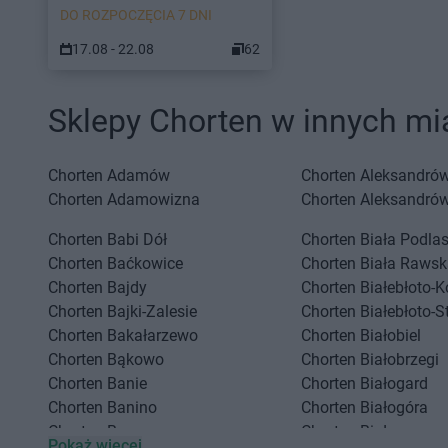
DO ROZPOCZĘCIA 7 DNI
17.08 - 22.08
62
Sklepy Chorten w innych mi
Chorten
Adamów
Chorten
Aleksandrów
PARTNERZY
Chorten
Adamowizna
Chorten
Aleksandró
Chorten
Babi Dół
Chorten
Biała Podla
Chorten
Baćkowice
Chorten
Biała Rawsk
Chorten
Bajdy
Chorten
Białebłoto-K
Chorten
Bajki-Zalesie
Chorten
Białebłoto-S
Chorten
Bakałarzewo
Chorten
Białobiel
Chorten
Bąkowo
Chorten
Białobrzegi
Chorten
Banie
Chorten
Białogard
Chorten
Banino
Chorten
Białogóra
Chorten
Baranowo
Chorten
Białousy
Pokaż więcej