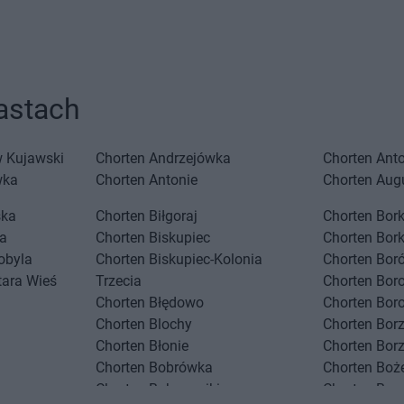
astach
 Kujawski
Chorten
Andrzejówka
Chorten
Ant
USTAWIENIA
wka
Chorten
Antonie
Chorten
Aug
ska
Chorten
Biłgoraj
Chorten
Bork
a
Chorten
Biskupiec
Chorten
Bor
obyla
Chorten
Biskupiec-Kolonia
Chorten
Boró
tara Wieś
Trzecia
Chorten
Bor
Chorten
Błędowo
Chorten
Bor
Chorten
Blochy
Chorten
Bor
Chorten
Błonie
Chorten
Bor
Chorten
Bobrówka
Chorten
Boż
Chorten
Bobrowniki
Chorten
Bra