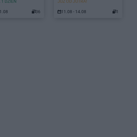
 1 DZIEŃ
JUŻ OD JUTRA!
11.08
36
11.08 - 14.08
1