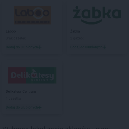
Laboo
Boronów
Laboo
Brzeziny
Laboo
Brzozów
Laboo
Budzyń
Laboo
Bukowno
Laboo
Żabka
Laboo
Bulkowo-Kolonia
Brak gazetek
2 gazetki
Laboo
Bychawa
Dodaj do ulubionych
Dodaj do ulubionych
Laboo
Byczyna
Laboo
Bydgoszcz
Laboo
Bytom
Laboo
Bytów
Laboo
Cegłów
Laboo
Cewice
Delikatesy Centrum
Laboo
Chałupki
1 gazetka
Laboo
Chełm
Dodaj do ulubionych
Laboo
Chlewiska
Laboo
Chmielno
Laboo
Chodkowo-Działki