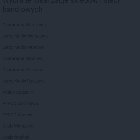
Wybrane lokalizacje sklepów i sieci
Laboo
Chojnice
handlowych
Laboo
Chorzele
Laboo
Chorzów
Castorama Warszawa
Laboo
Chrzanów
Laboo
Ciechocinek
Leroy Merlin Warszawa
Laboo
Ciemno-Gnojna
Leroy Merlin Wrocław
Laboo
Cybinka
Laboo
Czaplinek
Castorama Wrocław
Laboo
Czarna
Castorama Rzeszów
Laboo
Czarnków
Laboo
Częstochowa
Leroy Merlin Rzeszów
Laboo
Człuchów
Action Szczecin
Laboo
Dąbrowa Górnicza
PEPCO Warszawa
Laboo
Dąbrowa Tarnowska
Laboo
Daleszyce
PEPCO Kraków
Laboo
Dębica
Dealz Warszawa
Laboo
Dębnica Kaszubska
Laboo
Dobre
Dealz Gdańsk