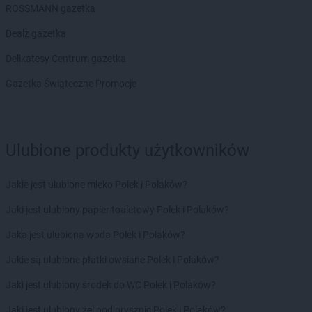
Laboo
Gowidlino
ROSSMANN gazetka
Laboo
Grodzisk Mazowiecki
Dealz gazetka
Laboo
Grójec
Laboo
Grybów
Delikatesy Centrum gazetka
Laboo
Gryfów Śląski
Gazetka Świąteczne Promocje
Laboo
Grzegorzew
Laboo
Hajnówka
Laboo
Horyniec-Zdrój
Laboo
Ulubione produkty użytkowników
Hrubieszów
Laboo
Iłów
Jakie jest ulubione mleko Polek i Polaków?
Laboo
Iłża
Laboo
Imielin
Jaki jest ulubiony papier toaletowy Polek i Polaków?
Jaka jest ulubiona woda Polek i Polaków?
Laboo
Jaktorów
Laboo
Janów Lubelski
Jakie są ulubione płatki owsiane Polek i Polaków?
Laboo
Jarosław
Jaki jest ulubiony środek do WC Polek i Polaków?
Laboo
Jasienica
Laboo
Jasieniec
Jaki jest ulubiony żel pod prysznic Polek i Polaków?