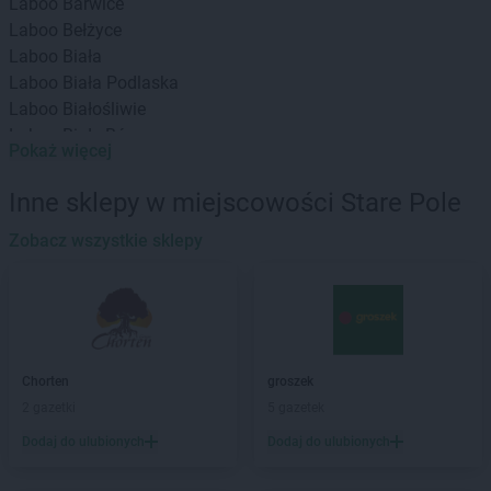
Laboo
Barwice
Laboo
Bełżyce
Laboo
Biała
Laboo
Biała Podlaska
Laboo
Białośliwie
Laboo
Biały Bór
Pokaż więcej
Laboo
Białystok
Laboo
Bieliny
Inne sklepy w miejscowości Stare Pole
Laboo
Bieruń
Laboo
Zobacz wszystkie sklepy
Biłgoraj
Laboo
Blachownia
Laboo
Błaszki
Laboo
Błędów
Laboo
Bobolice
Laboo
Bochnia
Chorten
groszek
Laboo
Bogatynia
2 gazetki
5 gazetek
Laboo
Boleń
Dodaj do ulubionych
Dodaj do ulubionych
Laboo
Bolesławiec
Laboo
Bolszewo