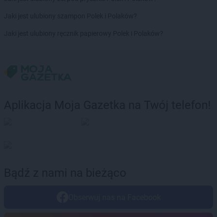
Laboo
Jasło
Jaki jest ulubiony szampon Polek i Polaków?
Laboo
Jastrzębie-Zdrój
Laboo
Jawor
Jaki jest ulubiony ręcznik papierowy Polek i Polaków?
Laboo
Jutrosin
Laboo
Kaliska
Laboo
Kamień Krajeński
Laboo
Kamienna Góra
Laboo
Kańczuga
Aplikacja Moja Gazetka na Twój telefon!
Laboo
Karsin
Laboo
Kartuzy
Laboo
Katowice
Laboo
Kąty Wrocławskie
Laboo
Kielce
Laboo
Kiełpino
Bądź z nami na bieżąco
Laboo
Klimontów
Laboo
Klucze
Obserwuj nas na Facebook
Laboo
Koczała
Laboo
Kolno