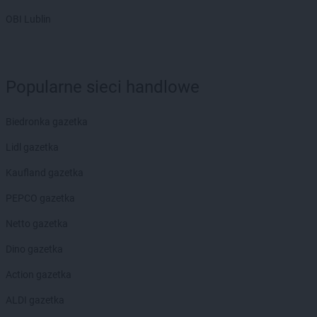
Laboo
Dobrzyca
OBI Lublin
Laboo
Drawno
Laboo
Dubiecko
Laboo
Działdowo
Popularne sieci handlowe
Laboo
Elbląg
Laboo
Gąbin
Biedronka gazetka
Laboo
Garcz
Lidl gazetka
Laboo
Garwolin
Laboo
Gierzwałd
Kaufland gazetka
Laboo
Giżycko
PEPCO gazetka
Laboo
Gliwice
Laboo
Głogówek
Netto gazetka
Laboo
Głowno
Dino gazetka
Laboo
Goraj
Laboo
Górowo Iławeckie
Action gazetka
Laboo
Gorzyce
ALDI gazetka
Laboo
Gostynin