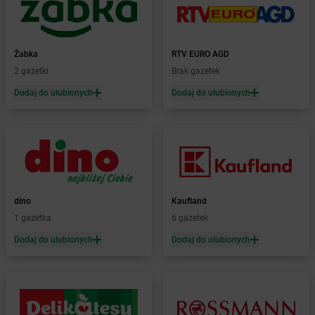
Żabka
Bielsko
Żabka
Bielsko-Biała
Żabka
Bieniewice
Żabka
RTV EURO AGD
Żabka
Bieruń
2 gazetki
Brak gazetek
Żabka
Biery
Dodaj do ulubionych
Dodaj do ulubionych
Żabka
Bieżuń
Żabka
Bilcza
Żabka
Biłgoraj
Żabka
Biórków Mały
Żabka
Biskupice
Żabka
Biskupiec
Żabka
Biskupów
dino
Kaufland
Żabka
Blachownia
1 gazetka
6 gazetek
Żabka
Błażejewo
Dodaj do ulubionych
Dodaj do ulubionych
Żabka
Błażowa
Żabka
Blizne Łaszczyńskiego
Żabka
Bliżyn
Żabka
Blok Dobryszyce