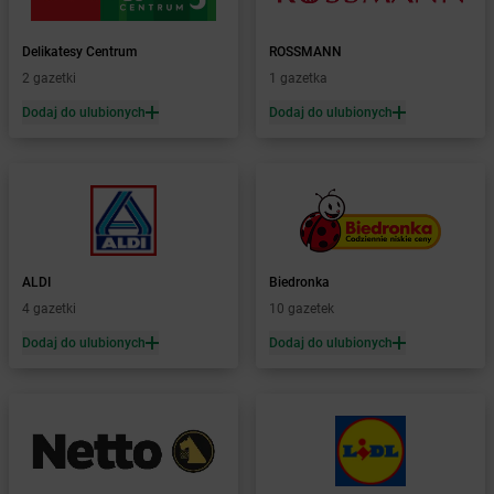
Żabka
Błonie
Żabka
Bobolice
Delikatesy Centrum
ROSSMANN
Żabka
Bobolin
2 gazetki
1 gazetka
Żabka
Bobowa
Żabka
Bobrek
Dodaj do ulubionych
Dodaj do ulubionych
Żabka
Bobrowiec
Żabka
Bobrowniki
Żabka
Bochnia
Żabka
Bodzechów
Żabka
Bodzentyn
Żabka
Bogatki
ALDI
Biedronka
Żabka
Bogatynia
4 gazetki
10 gazetek
Żabka
Bogdaniec
Dodaj do ulubionych
Dodaj do ulubionych
Żabka
Bogdanowo
Żabka
Boguchwała
Żabka
Boguchwałowice
Żabka
Boguszów-Gorce
Żabka
Boguszyce
Żabka
Bohater