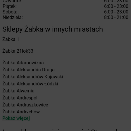
Czwartek:
6:00 - 23:00
Piątek:
6:00 - 23:00
Sobota:
6:00 - 23:00
Niedziela:
8:00 - 21:00
Sklepy Żabka w innych miastach
Żabka
1
Żabka
21lok33
Żabka
Adamowizna
Żabka
Aleksandria Druga
Żabka
Aleksandrów Kujawski
Żabka
Aleksandrów Łódzki
Żabka
Alwernia
Żabka
Andrespol
Żabka
Andruszkowice
Żabka
Andrychów
Pokaż więcej
Żabka
Antonie
Żabka
Augustów