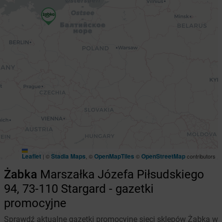
Leaflet
Stadia Maps
OpenMapTiles
OpenStreetMap
|
©
, ©
©
contributors
Żabka
Marszałka Józefa Piłsudskiego
94, 73-110 Stargard - gazetki
promocyjne
Sprawdź aktualne gazetki promocyjne sieci sklepów Żabka w