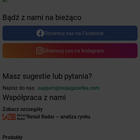
Żabka
Byczyna
Żabka
Bydgoszcz
Bądź z nami na bieżąco
Żabka
Bydlin
Żabka
Bydlino
Obserwuj nas na Facebook
Żabka
Bystra
Żabka
Bystra Podhalańska
Obserwuj nas na Instagram
Żabka
Bystry
Żabka
Bystrzyca
Żabka
Bystrzyca Kłodzka
Żabka
Bytom
Masz sugestie lub pytania?
Żabka
Bytów
Napisz do nas:
support@mojagazetka.com
Żabka
Cedynia
Współpraca z nami
Żabka
Cegłów
Zobacz szczegóły
Żabka
Cekcyn
Retail Radar – analiza rynku
Żabka
Ceków
Żabka
Celestynów
Żabka
Cerekwica
Produkty
Żabka
Cerkwica