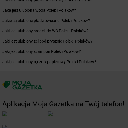
Jaki jest ulubiony papier toaletowy Polek i Polaków?
Żabka
Brzostek
Jaka jest ulubiona woda Polek i Polaków?
Żabka
Brzoza
Żabka
Brzozów
Jakie są ulubione płatki owsiane Polek i Polaków?
Żabka
Brzozówka
Jaki jest ulubiony środek do WC Polek i Polaków?
Żabka
Bucz
Żabka
Buczkowice
Jaki jest ulubiony żel pod prysznic Polek i Polaków?
Żabka
Budziechów
Jaki jest ulubiony szampon Polek i Polaków?
Żabka
Budziszewice
Żabka
Budzów
Jaki jest ulubiony ręcznik papierowy Polek i Polaków?
Żabka
Budzyń
Żabka
Bujaków
Żabka
Buk
Żabka
Bukowiec
Żabka
Bukowina Tatrzańska
Żabka
Bukowno
Aplikacja Moja Gazetka na Twój telefon!
Żabka
Bulowice
Żabka
Busko-Zdrój
Żabka
Bychawa
Żabka
Bycina