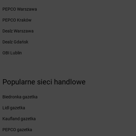
Żabka
Borówno
PEPCO Warszawa
Żabka
Borowo
PEPCO Kraków
Żabka
Boruja Kościelna
Żabka
Borzęcin Duży
Dealz Warszawa
Żabka
Borzygniew
Dealz Gdańsk
Żabka
Borzytuchom
Żabka
Boża Wola
OBI Lublin
Żabka
Bralin
Żabka
Branice
Żabka
Braniewo
Żabka
Brańsk
Popularne sieci handlowe
Żabka
Brenna
Żabka
Brodnica
Biedronka gazetka
Żabka
Brodnica Górna
Lidl gazetka
Żabka
Brodowo
Żabka
Brody
Kaufland gazetka
Żabka
Brojce
PEPCO gazetka
Żabka
Bronina