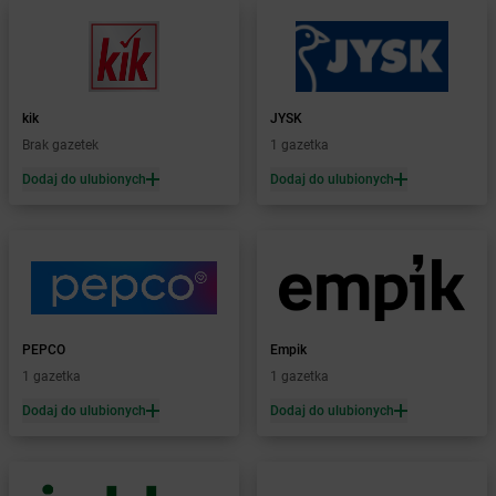
Żabka
Biała Rawska
Żabka
Białe Błota
Żabka
Białka
Żabka
Białka Tatrzańska
kik
JYSK
Żabka
Białobrzegi
Brak gazetek
1 gazetka
Żabka
Białogard
Żabka
Białogóra
Dodaj do ulubionych
Dodaj do ulubionych
Żabka
Białośliwie
Żabka
Białowieża
Żabka
Biały Dunajec
Żabka
Białystok
Żabka
Bibice
Żabka
Biczyce Dolne
PEPCO
Empik
Żabka
Biecz
1 gazetka
1 gazetka
Żabka
Biedrusko
Dodaj do ulubionych
Dodaj do ulubionych
Żabka
Bielany Wrocławskie
Żabka
Bielawa
Żabka
Bielsk
Żabka
Bielsk Podlaski