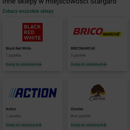
Inne sklepy w miejscowości Stargard
Żabka
Automat
Zobacz wszystkie sklepy
Żabka
Babica
Żabka
Babice Nowe
Żabka
Babimost
Żabka
Baborów
Żabka
Baboszewo
Żabka
Bachowice
Black Red White
BRICOMARCHE
Żabka
Bądkowo
1 gazetka
5 gazetek
Żabka
Bąków
Dodaj do ulubionych
Dodaj do ulubionych
Żabka
Bałtów
Żabka
Banino
Żabka
Baniocha
Żabka
Baranowo
Żabka
Barcin
Żabka
Barczewo
Action
Chorten
Żabka
Bardo
1 gazetka
Brak gazetek
Żabka
Barlinek
Żabka
Barniewice
Dodaj do ulubionych
Dodaj do ulubionych