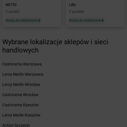
Żabka
Bojano
NETTO
LIDL
Żabka
Bojszowy
3 gazetki
5 gazetek
Żabka
Bolechowo
Dodaj do ulubionych
Dodaj do ulubionych
Żabka
Bolęcin
Żabka
Bolesław
Żabka
Bolesławiec
Wybrane lokalizacje sklepów i sieci
Żabka
Bolewice
handlowych
Żabka
Bolków
Żabka
Bolszewo
Castorama Warszawa
Żabka
Bońki
Żabka
Borawe
Leroy Merlin Warszawa
Żabka
Borek Stary
Leroy Merlin Wrocław
Żabka
Borek Wielkopolski
Żabka
Borkowo
Castorama Wrocław
Żabka
Borne Sulinowo
Castorama Rzeszów
Żabka
Boronów
Żabka
Borowa
Leroy Merlin Rzeszów
Żabka
Borowianka
Action Szczecin
Żabka
Borówiec