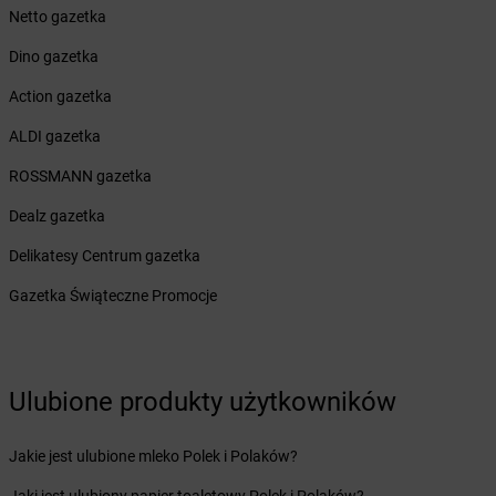
Żabka
Brudzeń Duży
Netto gazetka
Żabka
Bruskowo Wielkie
Dino gazetka
Żabka
Brusy
Żabka
Brwinów
Action gazetka
Żabka
Brynica
ALDI gazetka
Żabka
Brzączowice
Żabka
Brzeg
ROSSMANN gazetka
Żabka
Brzeg Dolny
Dealz gazetka
Żabka
Brześć Kujawski
Żabka
Brzesko
Delikatesy Centrum gazetka
Żabka
Brzeszcze
Gazetka Świąteczne Promocje
Żabka
Brzezia Łąka
Żabka
Brzeziny
Żabka
Brzezna
Żabka
Brzeźnica
Ulubione produkty użytkowników
Żabka
Brzeźnio
Żabka
Brzezowa
Jakie jest ulubione mleko Polek i Polaków?
Żabka
Brzezówka
Żabka
Brzoskwinia