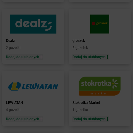
Żabka
Bartąg
Żabka
Bartoszyce
Żabka
Baruchowo
Żabka
Barwałd Średni
Żabka
Barwice
Żabka
Bażanowice
Dealz
groszek
Żabka
Bęczków
2 gazetki
5 gazetek
Żabka
Będzin
Dodaj do ulubionych
Dodaj do ulubionych
Żabka
Bełchatów
Żabka
Bełsznica
Żabka
Bełżyce
Żabka
Bestwina
Żabka
Bestwinka
Żabka
Bezrzecze
Żabka
BG1
LEWIATAN
Stokrotka Market
Żabka
Biała
4 gazetki
1 gazetka
Żabka
Biała Druga
Dodaj do ulubionych
Dodaj do ulubionych
Żabka
Biała Piska
Żabka
Biała Podlaska